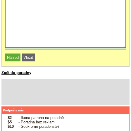
Zpět do poradny
Podpořte nás
$2
- Ikona patrona na poradně
$5
- Poradna bez reklam
$10
- Soukromé poradenství