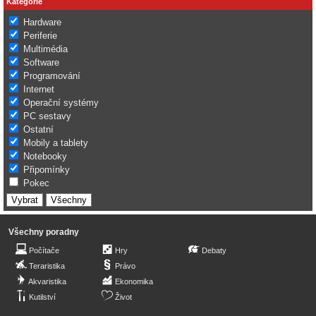
Kategorie
Hardware
Periferie
Multimédia
Software
Programování
Internet
Operační systémy
PC sestavy
Ostatní
Mobily a tablety
Notebooky
Připomínky
Pokec
Všechny poradny
Počítače
Hry
Debaty
Teraristika
Právo
Akvaristika
Ekonomika
Kutilství
Život