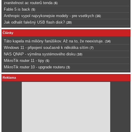
zranitelnost ac routerů tenda
(
6
)
Fable 5 is back
(
5
)
Anthropic vypol najvykonejsie modely - pre vsetkych
(
16
)
Jak odhalit falešný USB flash disk?
(
20
)
Články
Táto kapela má milióny fanúšikov. Až na to, že neexistuje.
(
14
)
Windows 11 - připojení současně k několika sítím
(
7
)
NAS QNAP - výměna systémového disku
(
10
)
MikroTik router 11 - tipy
(
5
)
MikroTik router 10 - upgrade routeru
(
3
)
Reklama