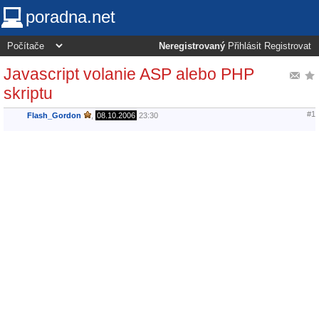
poradna.net
Neregistrovaný
Přihlásit
Registrovat
Javascript volanie ASP alebo PHP
skriptu
#1
Flash_Gordon
,
08.10.2006
23:30