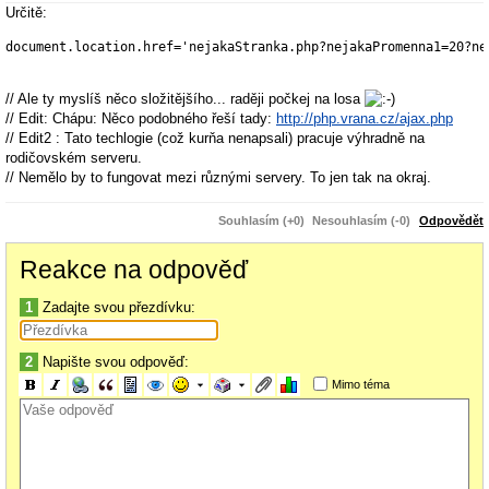
Určitě:
document.location.href=
'nejakaStranka.php?nejakaPromenna1=20?ne
// Ale ty myslíš něco složitějšího... raději počkej na losa
// Edit: Chápu: Něco podobného řeší tady:
http://php.vrana.cz/ajax.php
// Edit2 : Tato techlogie (což kurňa nenapsali) pracuje výhradně na
rodičovském serveru.
// Nemělo by to fungovat mezi různými servery. To jen tak na okraj.
Souhlasím (+0)
Nesouhlasím (-0)
Odpovědět
Reakce na odpověď
1
Zadajte svou přezdívku:
2
Napište svou odpověď:
Mimo téma