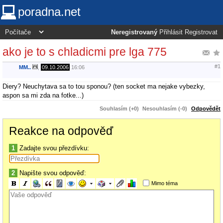
poradna.net
Neregistrovaný
Přihlásit
Registrovat
ako je to s chladicmi pre lga 775
#1
MM..
,
09.10.2006
16:06
Diery? Neuchytava sa to tou sponou? (ten socket ma nejake vybezky,
aspon sa mi zda na fotke...)
Souhlasím (+0)
Nesouhlasím (-0)
Odpovědět
Reakce na odpověď
1
Zadajte svou přezdívku:
2
Napište svou odpověď:
Mimo téma