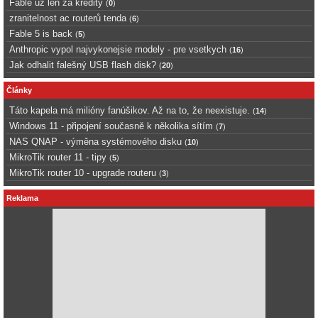
Fable uz len za kredity
(
0
)
zranitelnost ac routerů tenda
(
6
)
Fable 5 is back
(
5
)
Anthropic vypol najvykonejsie modely - pre vsetkych
(
16
)
Jak odhalit falešný USB flash disk?
(
20
)
Články
Táto kapela má milióny fanúšikov. Až na to, že neexistuje.
(
14
)
Windows 11 - připojení současně k několika sítím
(
7
)
NAS QNAP - výměna systémového disku
(
10
)
MikroTik router 11 - tipy
(
5
)
MikroTik router 10 - upgrade routeru
(
3
)
Reklama