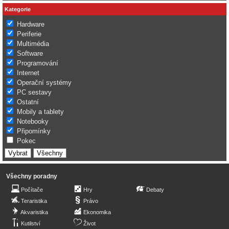
Kategorie
Hardware
Periferie
Multimédia
Software
Programování
Internet
Operační systémy
PC sestavy
Ostatní
Mobily a tablety
Notebooky
Připomínky
Pokec
Všechny poradny
Počítače
Hry
Debaty
Teraristika
Právo
Akvaristika
Ekonomika
Kutilství
Život