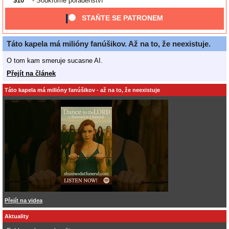
$10
- Soukromé poradenství
STAŇTE SE PATRONEM
Táto kapela má milióny fanúšikov. Až na to, že neexistuje.
O tom kam smeruje sucasne AI.
Přejít na článek
Táto kapela má milióny fanúšikov - až na to, že neexistuje
Přejít na videa
Aktuality