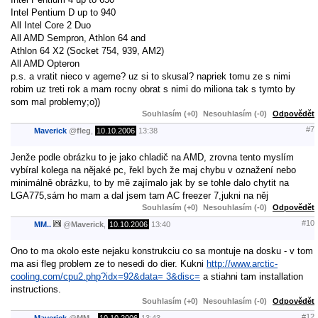
Intel Pentium D up to 940
All Intel Core 2 Duo
All AMD Sempron, Athlon 64 and
Athlon 64 X2 (Socket 754, 939, AM2)
All AMD Opteron
p.s. a vratit nieco v ageme? uz si to skusal? napriek tomu ze s nimi
robim uz treti rok a mam rocny obrat s nimi do miliona tak s tymto by
som mal problemy;o))
Souhlasím (+0)
Nesouhlasím (-0)
Odpovědět
#7
Maverick
@
fleg
,
10.10.2006
13:38
Jenže podle obrázku to je jako chladič na AMD, zrovna tento myslím
vybíral kolega na nějaké pc, řekl bych že maj chybu v oznažení nebo
minimálně obrázku, to by mě zajímalo jak by se tohle dalo chytit na
LGA775,sám ho mam a dal jsem tam AC freezer 7,jukni na něj
Souhlasím (+0)
Nesouhlasím (-0)
Odpovědět
#10
MM..
@
Maverick
,
10.10.2006
13:40
Ono to ma okolo este nejaku konstrukciu co sa montuje na dosku - v tom
ma asi fleg problem ze to nesedi do dier. Kukni
http://www.arctic-
cooling.com/cpu2.php?idx=92&data= 3&disc=
a stiahni tam installation
instructions.
Souhlasím (+0)
Nesouhlasím (-0)
Odpovědět
#12