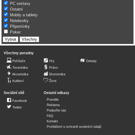
PC sestavy
Ostatní
Mobily a tablety
Notebooky
Připomínky
Pokec
Všechny poradny
Počítače
Hry
Debaty
Teraristika
Právo
Akvaristika
Ekonomika
Kutilství
Život
Sociální sítě
Ostatní odkazy
Pravidla
Facebook
Reklama
Twitter
Podpořte nás
FAQ
Kontakt
Prohlášení o ochraně osobních údajů