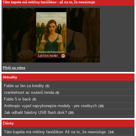
Táto kapela má milióny fanúšikov - až na to, že neexistuje
Přejít na videa
Aktuality
Fable uz len za kredity
(
0
)
zranitelnost ac routerů tenda
(
6
)
Fable 5 is back
(
5
)
Anthropic vypol najvykonejsie modely - pre vsetkych
(
16
)
Jak odhalit falešný USB flash disk?
(
20
)
Články
Táto kapela má milióny fanúšikov. Až na to, že neexistuje.
(
14
)