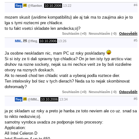
#4
fleg
@
flanker
,
10.10.2006
13:22
mozem skusit (uvidime kompatibilitu) ale aj tak ma to zaujima ako je to
lga s tymi roztecmi pre chladice.
to tu fakt vsetci skladate len amdecka;o)?
Souhlasím (+0)
Nesouhlasím (-0)
Odpovědět
#5
MM..
@
fleg
,
10.10.2006
13:26
Ja osobne neskladam nic, mam PC uz roky poskladany
Si si isty ze ti dali spravny typ chladica? On je ten isty typ arcticu viac
druhov na rozne sockety, nejak sa mi nechce verit ze by boli rozdielne
otvory na roznych doskach.
Ak to nesedi chod ten chladic vratit a vyberaj podla roztece dier.
Ten intelovsky bol tiez v tych dierach? Neda sa to nejak skombinovat
dohromady?
Souhlasím (+0)
Nesouhlasím (-0)
Odpovědět
#6
fleg
@
MM..
,
10.10.2006
13:34
ja pc skladam uz roky a preto je hanba ze toto neviem ale co uz. snad sa
to nikto nedozvie;o).
samotny vyrobca uvadza ze podporuje tieto procesory:
Application:
All Intel Celeron D
Intel Pentium 4 up to 650