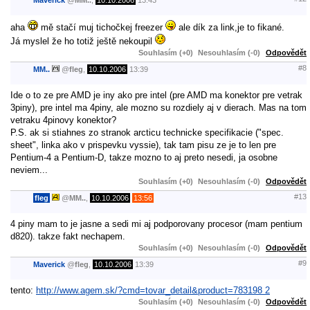
Maverick
@
MM..
,
10.10.2006
13:43
aha
mě stačí muj tichočkej freezer
ale dík za link,je to fikané.
Já myslel že ho totiž ještě nekoupil
Souhlasím (+0)
Nesouhlasím (-0)
Odpovědět
#8
MM..
@
fleg
,
10.10.2006
13:39
Ide o to ze pre AMD je iny ako pre intel (pre AMD ma konektor pre vetrak
3piny), pre intel ma 4piny, ale mozno su rozdiely aj v dierach. Mas na tom
vetraku 4pinovy konektor?
P.S. ak si stiahnes zo stranok arcticu technicke specifikacie ("spec.
sheet", linka ako v prispevku vyssie), tak tam pisu ze je to len pre
Pentium-4 a Pentium-D, takze mozno to aj preto nesedi, ja osobne
neviem...
Souhlasím (+0)
Nesouhlasím (-0)
Odpovědět
#13
fleg
@
MM..
,
10.10.2006
13:56
4 piny mam to je jasne a sedi mi aj podporovany procesor (mam pentium
d820). takze fakt nechapem.
Souhlasím (+0)
Nesouhlasím (-0)
Odpovědět
#9
Maverick
@
fleg
,
10.10.2006
13:39
tento:
http://www.agem.sk/?cmd=tovar_detail&product=783198 2
Souhlasím (+0)
Nesouhlasím (-0)
Odpovědět