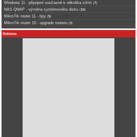
Windows 11 - připojení současně k několika sítím
(
7
)
NAS QNAP - výměna systémového disku
(
10
)
MikroTik router 11 - tipy
(
5
)
MikroTik router 10 - upgrade routeru
(
3
)
Reklama