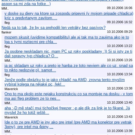
aspon sa mi zda na fotke...)
09.10.2006 16:06
MM..
v doske su diery na ktore sa zospodu pripevni (v mojom pripade chladica)
kriz s predvrtanym zavitom.…
09.10.2006 16:32
fleg
Nedá sa to tak, že by sa prehodili len vetráky bez pasívov?
10.10.2006 09:29
flanker
mozem skusit (uvidime kompatibilitu) ale aj tak ma to zaujima ako je to
lga s tymi roztecmi pre chla…
10.10.2006 13:22
fleg
Ja osobne neskladam nic, mam PC uz roky poskladany :)) Si si isty ze ti
dali spravny typ chladica? O…
10.10.2006 13:26
MM..
ja pc skladam uz roky a preto je hanba ze toto neviem ale co uz. snad sa
to nikto nedozvie;o). samot…
10.10.2006 13:34
fleg
Jenže podle obrázku to je jako chladič na AMD, zrovna tento myslím
vybíral kolega na nějaké pc, řekl…
10.10.2006 13:38
Maverick
Ono to ma okolo este nejaku konstrukciu co sa montuje na dosku - v tom
ma asi fleg problem ze to nes…
10.10.2006 13:40
MM..
aha :-D mě stačí muj tichočkej freezer :-p ale dík za link,je to fikané. Já
myslel že ho totiž ještě…
10.10.2006 13:43
Maverick
Ide o to ze pre AMD je iny ako pre intel (pre AMD ma konektor pre vetrak
3piny), pre intel ma 4piny,…
10.10.2006 13:39
MM..