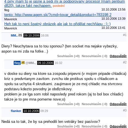
4 piny mam to je jasne a sedi mi aj podporovany procesor (mam pentium
d820). takze fakt nechapem.
poslední
10.10.2006 13:56
fleg
tento: http://www.agem.sk/?cmd=tovar_detail&product=783198 2
10.10.2006 13:39
Maverick
Heh tak to neni špatný obrázek,ale jak to přidělat nechňápu ::)::)
10.10.2006 13:41
Maverick
#1
MM..
,
09.10.2006
16:06
Diery? Neuchytava sa to tou sponou? (ten socket ma nejake vybezky,
aspon sa mi zda na fotke...)
Souhlasím (+0)
Nesouhlasím (-0)
Odpovědět
#2
fleg
@
MM..
,
09.10.2006
16:32
v doske su diery na ktore sa zospodu pripevni (v mojom pripade chladica)
kriz s predvrtanym zavitom. zvrchu ide protikus spolu s chladicom a
spolu sa uchytia 4 skrutkami. zaujimave je ze moj chladic ma stvrcovu
podstavu kdezto povodny je obdlznikovy.
problem je ze lga som robil naposledy pred rokom (aj to bol box chladic)
takze je to pre mna pomerne nove;o)
Souhlasím (+0)
Nesouhlasím (-0)
Odpovědět
#3
flanker
,
10.10.2006
09:29
Nedá sa to tak, že by sa prehodili len vetráky bez pasívov?
Souhlasím (+0)
Nesouhlasím (-0)
Odpovědět