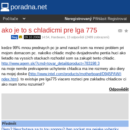
poradna.net
Neregistrovaný
Přihlásit
Registrovat
ako je to s chladicmi pre lga 775
fleg
,
09.10.2006
14:54
,
Hardware
, 13 odpovědí (2489 zobrazení)
kedze 99% mnou prednaych pc je amd narazil som na mnesi problem pri
mojom domacom pc. nakolko chladic mojho dvojadroveho pentia huci ako
lietadlo na vyssich otackach rozhodol som sa zakupit tento chladic.
http://www.agem.sk/?cmd=tovar_detail&product=783198 3
na moje nemile prekvapenie uchytenie chladica ma ine rozmery ako diery
na mojej doske (
http://www.intel.com/products/motherboard/D945PAW/i
ndex.htm
). to existuje pre lga775 viacero rozteci pre zakladnu chladicov ci
ako mam tomu rozumiet?
Odpovědět
Předmět
Diery? Neuchytava sa to tou sponou? (ten socket ma nejake vybezky,