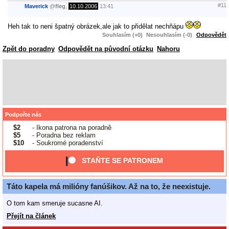
#11
Maverick
@
fleg
,
10.10.2006
13:41
Heh tak to neni špatný obrázek,ale jak to přidělat nechňápu
Souhlasím (+0)
Nesouhlasím (-0)
Odpovědět
Zpět do poradny
Odpovědět na původní otázku
Nahoru
Podpořte nás
$2
- Ikona patrona na poradně
$5
- Poradna bez reklam
$10
- Soukromé poradenství
STAŇTE SE PATRONEM
Táto kapela má milióny fanúšikov. Až na to, že neexistuje.
O tom kam smeruje sucasne AI.
Přejít na článek