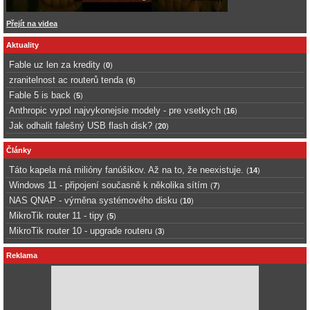
Přejít na videa
Aktuality
Fable uz len za kredity
(
0
)
zranitelnost ac routerů tenda
(
6
)
Fable 5 is back
(
5
)
Anthropic vypol najvykonejsie modely - pre vsetkych
(
16
)
Jak odhalit falešný USB flash disk?
(
20
)
Články
Táto kapela má milióny fanúšikov. Až na to, že neexistuje.
(
14
)
Windows 11 - připojení současně k několika sítím
(
7
)
NAS QNAP - výměna systémového disku
(
10
)
MikroTik router 11 - tipy
(
5
)
MikroTik router 10 - upgrade routeru
(
3
)
Reklama