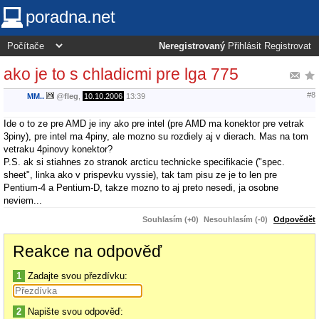
poradna.net
Neregistrovaný
Přihlásit
Registrovat
ako je to s chladicmi pre lga 775
#8
MM..
@
fleg
,
10.10.2006
13:39
Ide o to ze pre AMD je iny ako pre intel (pre AMD ma konektor pre vetrak
3piny), pre intel ma 4piny, ale mozno su rozdiely aj v dierach. Mas na tom
vetraku 4pinovy konektor?
P.S. ak si stiahnes zo stranok arcticu technicke specifikacie ("spec.
sheet", linka ako v prispevku vyssie), tak tam pisu ze je to len pre
Pentium-4 a Pentium-D, takze mozno to aj preto nesedi, ja osobne
neviem...
Souhlasím (+0)
Nesouhlasím (-0)
Odpovědět
Reakce na odpověď
1
Zadajte svou přezdívku:
2
Napište svou odpověď: