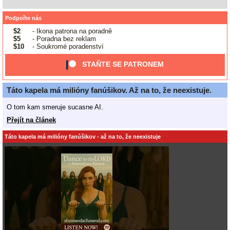
Podpořte nás
$2
- Ikona patrona na poradně
$5
- Poradna bez reklam
$10
- Soukromé poradenství
STAŇTE SE PATRONEM
Táto kapela má milióny fanúšikov. Až na to, že neexistuje.
O tom kam smeruje sucasne AI.
Přejít na článek
Táto kapela má milióny fanúšikov - až na to, že neexistuje