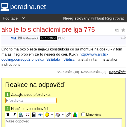
poradna.net
Neregistrovaný
Přihlásit
Registrovat
ako je to s chladicmi pre lga 775
#10
MM..
@
Maverick
,
10.10.2006
13:40
Ono to ma okolo este nejaku konstrukciu co sa montuje na dosku - v tom
ma asi fleg problem ze to nesedi do dier. Kukni
http://www.arctic-
cooling.com/cpu2.php?idx=92&data= 3&disc=
a stiahni tam installation
instructions.
Souhlasím (+0)
Nesouhlasím (-0)
Odpovědět
Reakce na odpověď
1
Zadajte svou přezdívku:
2
Napište svou odpověď:
Mimo téma