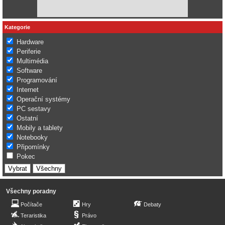
Kategorie
Hardware
Periferie
Multimédia
Software
Programování
Internet
Operační systémy
PC sestavy
Ostatní
Mobily a tablety
Notebooky
Připomínky
Pokec
Všechny poradny
Počítače
Hry
Debaty
Teraristika
Právo