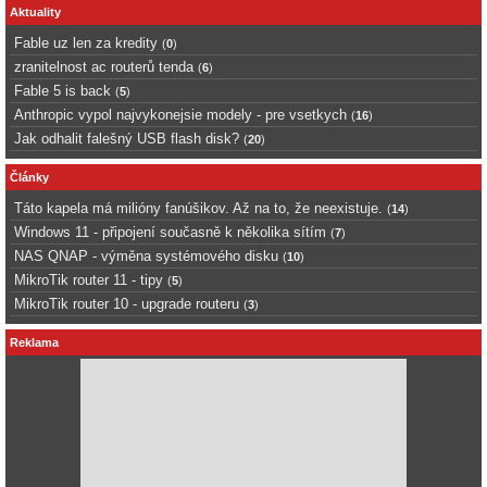
Aktuality
Fable uz len za kredity
(
0
)
zranitelnost ac routerů tenda
(
6
)
Fable 5 is back
(
5
)
Anthropic vypol najvykonejsie modely - pre vsetkych
(
16
)
Jak odhalit falešný USB flash disk?
(
20
)
Články
Táto kapela má milióny fanúšikov. Až na to, že neexistuje.
(
14
)
Windows 11 - připojení současně k několika sítím
(
7
)
NAS QNAP - výměna systémového disku
(
10
)
MikroTik router 11 - tipy
(
5
)
MikroTik router 10 - upgrade routeru
(
3
)
Reklama