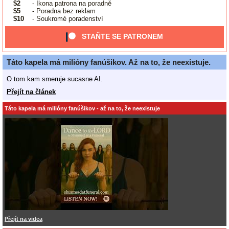
$2
- Ikona patrona na poradně
$5
- Poradna bez reklam
$10
- Soukromé poradenství
STAŇTE SE PATRONEM
Táto kapela má milióny fanúšikov. Až na to, že neexistuje.
O tom kam smeruje sucasne AI.
Přejít na článek
Táto kapela má milióny fanúšikov - až na to, že neexistuje
Přejít na videa