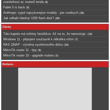
zranitelnost ac routerů tenda
(
6
)
Fable 5 is back
(
5
)
Anthropic vypol najvykonejsie modely - pre vsetkych
(
16
)
Jak odhalit falešný USB flash disk?
(
20
)
Články
Táto kapela má milióny fanúšikov. Až na to, že neexistuje.
(
14
)
Windows 11 - připojení současně k několika sítím
(
7
)
NAS QNAP - výměna systémového disku
(
10
)
MikroTik router 11 - tipy
(
5
)
MikroTik router 10 - upgrade routeru
(
3
)
Reklama