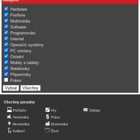
Hardware
Periferie
Multimédia
Software
Programování
Internet
Operační systémy
PC sestavy
Ostatní
Mobily a tablety
Notebooky
Připomínky
Pokec
Všechny poradny
Počítače
Hry
Debaty
Teraristika
Právo
Akvaristika
Ekonomika
Kutilství
Život