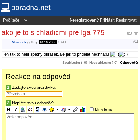
poradna.net
Neregistrovaný
Přihlásit
Registrovat
ako je to s chladicmi pre lga 775
#11
Maverick
@
fleg
,
10.10.2006
13:41
Heh tak to neni špatný obrázek,ale jak to přidělat nechňápu
Souhlasím (+0)
Nesouhlasím (-0)
Odpovědět
Reakce na odpověď
1
Zadajte svou přezdívku:
2
Napište svou odpověď:
Mimo téma