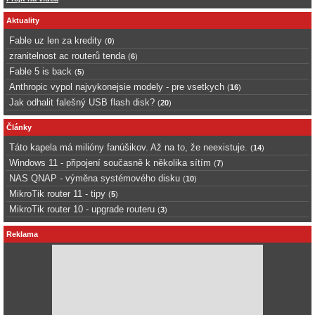
Aktuality
Fable uz len za kredity
(
0
)
zranitelnost ac routerů tenda
(
6
)
Fable 5 is back
(
5
)
Anthropic vypol najvykonejsie modely - pre vsetkych
(
16
)
Jak odhalit falešný USB flash disk?
(
20
)
Články
Táto kapela má milióny fanúšikov. Až na to, že neexistuje.
(
14
)
Windows 11 - připojení současně k několika sítím
(
7
)
NAS QNAP - výměna systémového disku
(
10
)
MikroTik router 11 - tipy
(
5
)
MikroTik router 10 - upgrade routeru
(
3
)
Reklama