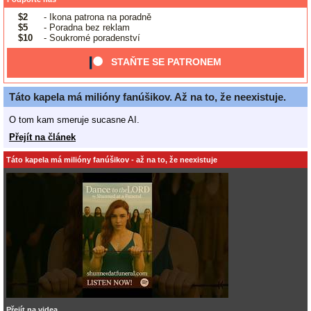
$2
- Ikona patrona na poradně
$5
- Poradna bez reklam
$10
- Soukromé poradenství
STAŇTE SE PATRONEM
Táto kapela má milióny fanúšikov. Až na to, že neexistuje.
O tom kam smeruje sucasne AI.
Přejít na článek
Táto kapela má milióny fanúšikov - až na to, že neexistuje
Přejít na videa