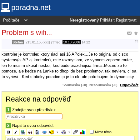
poradna.net
Neregistrovaný
Přihlásit
Registrovat
Problem s wifi...
#4
Stefan
[213.81.155.xxx]
@
fleg
,
10.10.2006
14:22
kontroler je kontroler, ktory riadi asi 16 APciek...Je to original od cisco
systems(aj AP aj kontroler), este rozmyslam, ze vypnem-zapnem router,
len to musim skusit neskor, ked bude prazdnejsia firma..Mozno ze to
pomoze, ale kedze na Lanke to dhcp ide bez problemov, tak neviem, ci sa
to vyriesi...Ked staticky priradim ip je to ok, ale potrebujem to dynamicky...
Souhlasím (+0)
Nesouhlasím (-0)
Odpovědět
Reakce na odpověď
1
Zadajte svou přezdívku:
2
Napište svou odpověď:
Mimo téma