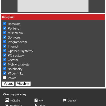
Kategorie
Hardware
Periferie
Multimédia
Software
Programování
Internet
Operační systémy
PC sestavy
Ostatní
Mobily a tablety
Notebooky
Připomínky
Pokec
Všechny poradny
Počítače
Hry
Debaty
Teraristika
Právo