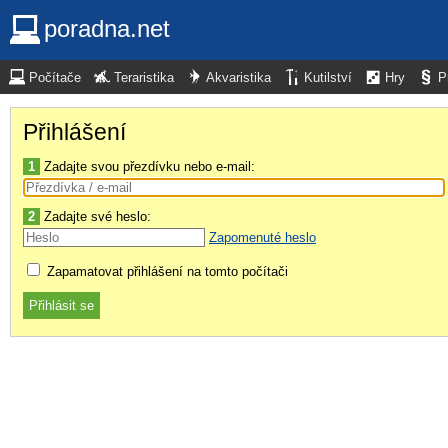
poradna.net
Počítače
Teraristika
Akvaristika
Kutilství
Hry
P
Přihlášení
1
Zadajte svou přezdívku nebo e-mail:
2
Zadajte své heslo:
Zapomenuté heslo
Zapamatovat přihlášení na tomto počítači