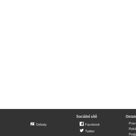
Sociální sítě
Ostat
Prav
Debaty
Facebook
Rek
Twitter
Podp