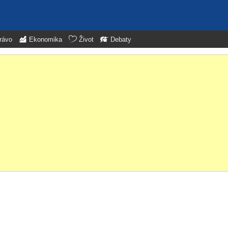
rávo
Ekonomika
Život
Debaty