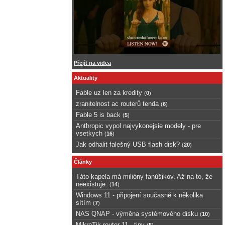
Přejít na videa
Aktuality
Fable uz len za kredity
(
0
)
zranitelnost ac routerů tenda
(
6
)
Fable 5 is back
(
5
)
Anthropic vypol najvykonejsie modely - pre
vsetkych
(
16
)
Jak odhalit falešný USB flash disk?
(
20
)
Články
Táto kapela má milióny fanúšikov. Až na to, že
neexistuje.
(
14
)
Windows 11 - připojení současně k několika
sítím
(
7
)
NAS QNAP - výměna systémového disku
(
10
)
MikroTik router 11 - tipy
(
5
)