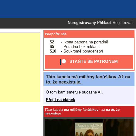
Neregistrovaný
Přihlásit
Registrovat
Podpořte nás
$2
- Ikona patrona na poradně
$5
- Poradna bez reklam
$10
- Soukromé poradenství
STAŇTE SE PATRONEM
Táto kapela má milióny fanúšikov. Až na
to, že neexistuje.
O tom kam smeruje sucasne AI.
Přejít na článek
Táto kapela má milióny fanúšikov - až na to, že
neexistuje