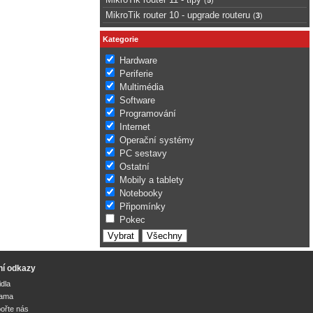
MikroTik router 10 - upgrade routeru
(
3
)
Kategorie
Hardware
Periferie
Multimédia
Software
Programování
Internet
Operační systémy
PC sestavy
Ostatní
Mobily a tablety
Notebooky
Připomínky
Pokec
ní odkazy
idla
lama
ořte nás