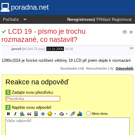
poradna.net
Neregistrovaný
Přihlásit
Registrovat
LCD 19 - písmo je trochu
rozmazané, co nastavit?
#9
jaros9
[84.244.73.xxx],
13.10.2006
19:16
1280x1024 je fizické rozlišení většiny 19 LCD při jiném dojde k rozmazání
Souhlasím (+0)
Nesouhlasím (-0)
Odpovědět
Reakce na odpověď
1
Zadajte svou přezdívku:
2
Napište svou odpověď:
Mimo téma