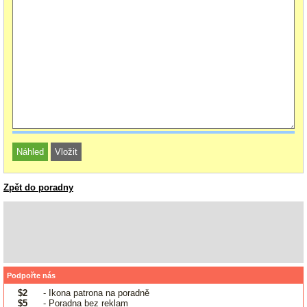
Zpět do poradny
Podpořte nás
$2
- Ikona patrona na poradně
$5
- Poradna bez reklam