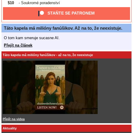
$10
- Soukromé poradenství
STAŇTE SE PATRONEM
Táto kapela má milióny fanúšikov. Až na to, že neexistuje.
O tom kam smeruje sucasne AI.
Přejít na článek
Táto kapela má milióny fanúšikov - až na to, že neexistuje
Přejít na videa
Aktuality