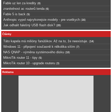
Fable uz len za kredity
(
0
)
zranitelnost ac routerů tenda
(
6
)
Fable 5 is back
(
5
)
Anthropic vypol najvykonejsie modely - pre vsetkych
(
16
)
Jak odhalit falešný USB flash disk?
(
20
)
Články
Táto kapela má milióny fanúšikov. Až na to, že neexistuje.
(
14
)
Windows 11 - připojení současně k několika sítím
(
7
)
NAS QNAP - výměna systémového disku
(
10
)
MikroTik router 11 - tipy
(
5
)
MikroTik router 10 - upgrade routeru
(
3
)
Reklama