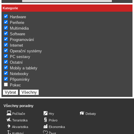
Kategorie
Hardware
Periferie
Multimédia
Software
Programování
Internet
Operační systémy
PC sestavy
Ostatní
Mobily a tablety
Notebooky
Připomínky
Pokec
Všechny poradny
Počítače
Hry
Debaty
Teraristika
Právo
Akvaristika
Ekonomika
Kutilství
Život