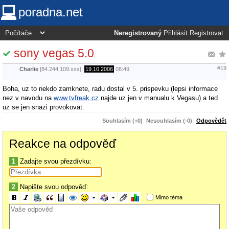
poradna.net
Neregistrovaný
Přihlásit
Registrovat
sony vegas 5.0
#19
Charlie
[84.244.109.xxx],
19.10.2006
08:49
Boha, uz to nekdo zamknete, radu dostal v 5. prispevku (lepsi informace
nez v navodu na
www.tvfreak.cz
najde uz jen v manualu k Vegasu) a ted
uz se jen snazi provokovat.
Souhlasím (+0)
Nesouhlasím (-0)
Odpovědět
Reakce na odpověď
1
Zadajte svou přezdívku:
2
Napište svou odpověď:
Mimo téma