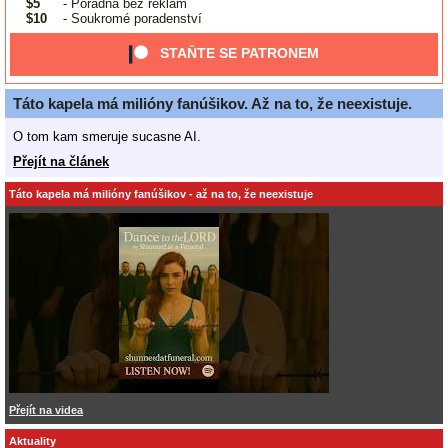
$5
- Poradna bez reklam
$10
- Soukromé poradenství
STAŇTE SE PATRONEM
Táto kapela má milióny fanúšikov. Až na to, že neexistuje.
O tom kam smeruje sucasne AI.
Přejít na článek
Táto kapela má milióny fanúšikov - až na to, že neexistuje
Přejít na videa
Aktuality