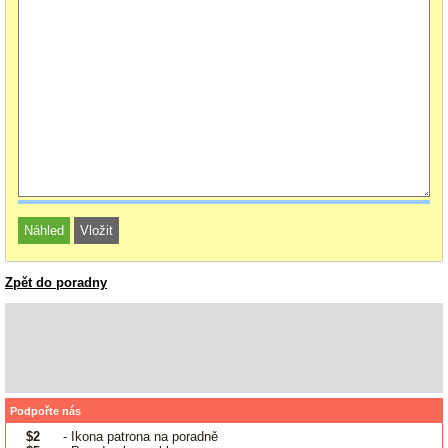
Zpět do poradny
Podpořte nás
$2
- Ikona patrona na poradně