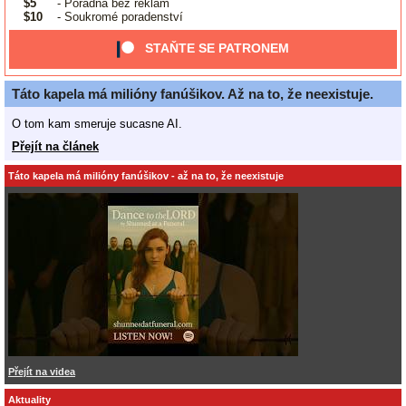
$5
- Poradna bez reklam
$10
- Soukromé poradenství
STAŇTE SE PATRONEM
Táto kapela má milióny fanúšikov. Až na to, že neexistuje.
O tom kam smeruje sucasne AI.
Přejít na článek
Táto kapela má milióny fanúšikov - až na to, že neexistuje
Přejít na videa
Aktuality