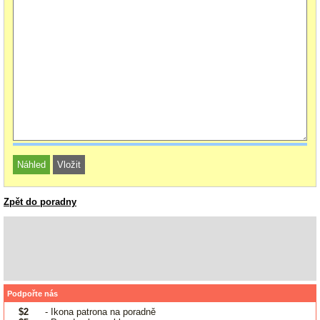
Zpět do poradny
Podpořte nás
$2
- Ikona patrona na poradně