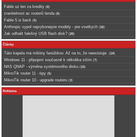
Fable uz len za kredity
(
0
)
zranitelnost ac routerů tenda
(
6
)
Fable 5 is back
(
5
)
Anthropic vypol najvykonejsie modely - pre vsetkych
(
16
)
Jak odhalit falešný USB flash disk?
(
20
)
Články
Táto kapela má milióny fanúšikov. Až na to, že neexistuje.
(
14
)
Windows 11 - připojení současně k několika sítím
(
7
)
NAS QNAP - výměna systémového disku
(
10
)
MikroTik router 11 - tipy
(
5
)
MikroTik router 10 - upgrade routeru
(
3
)
Reklama