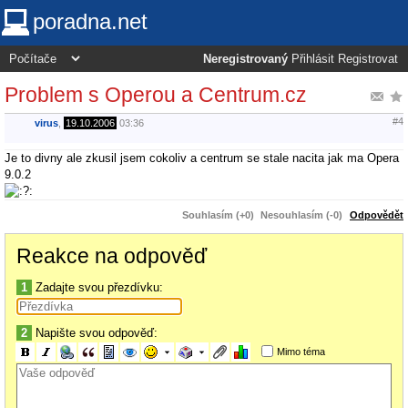
poradna.net
Neregistrovaný
Přihlásit
Registrovat
Problem s Operou a Centrum.cz
#4
virus
,
19.10.2006
03:36
Je to divny ale zkusil jsem cokoliv a centrum se stale nacita jak ma Opera
9.0.2
Souhlasím (+0)
Nesouhlasím (-0)
Odpovědět
Reakce na odpověď
1
Zadajte svou přezdívku:
2
Napište svou odpověď:
Mimo téma