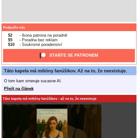
Podpořte nás
$2
- Ikona patrona na poradně
$5
- Poradna bez reklam
$10
- Soukromé poradenství
STAŇTE SE PATRONEM
Táto kapela má milióny fanúšikov. Až na to, že neexistuje.
O tom kam smeruje sucasne AI.
Přejít na článek
Táto kapela má milióny fanúšikov - až na to, že neexistuje