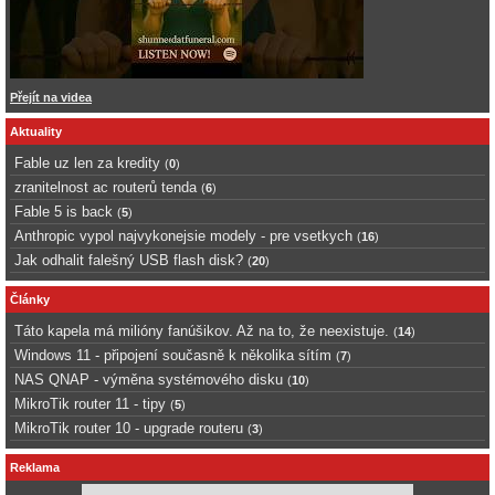
Přejít na videa
Aktuality
Fable uz len za kredity
(
0
)
zranitelnost ac routerů tenda
(
6
)
Fable 5 is back
(
5
)
Anthropic vypol najvykonejsie modely - pre vsetkych
(
16
)
Jak odhalit falešný USB flash disk?
(
20
)
Články
Táto kapela má milióny fanúšikov. Až na to, že neexistuje.
(
14
)
Windows 11 - připojení současně k několika sítím
(
7
)
NAS QNAP - výměna systémového disku
(
10
)
MikroTik router 11 - tipy
(
5
)
MikroTik router 10 - upgrade routeru
(
3
)
Reklama