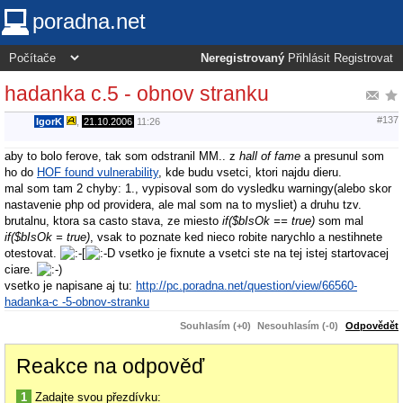
poradna.net
Neregistrovaný
Přihlásit
Registrovat
hadanka c.5 - obnov stranku
#137
IgorK
,
21.10.2006
11:26
aby to bolo ferove, tak som odstranil MM.. z
hall of fame
a presunul som
ho do
HOF found vulnerability
, kde budu vsetci, ktori najdu dieru.
mal som tam 2 chyby: 1., vypisoval som do vysledku warningy(alebo skor
nastavenie php od providera, ale mal som na to mysliet) a druhu tzv.
brutalnu, ktora sa casto stava, ze miesto
if($bIsOk == true)
som mal
if($bIsOk = true)
, vsak to poznate ked nieco robite narychlo a nestihnete
otestovat.
vsetko je fixnute a vsetci ste na tej istej startovacej
ciare.
vsetko je napisane aj tu:
http://pc.poradna.net/question/view/66560-
hadanka-c -5-obnov-stranku
Souhlasím (+0)
Nesouhlasím (-0)
Odpovědět
Reakce na odpověď
1
Zadajte svou přezdívku: