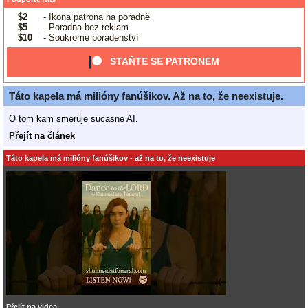
$2
- Ikona patrona na poradně
$5
- Poradna bez reklam
$10
- Soukromé poradenství
STAŇTE SE PATRONEM
Táto kapela má milióny fanúšikov. Až na to, že neexistuje.
O tom kam smeruje sucasne AI.
Přejít na článek
Táto kapela má milióny fanúšikov - až na to, že neexistuje
Přejít na videa