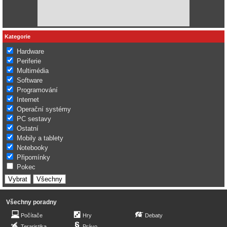
Kategorie
Hardware
Periferie
Multimédia
Software
Programování
Internet
Operační systémy
PC sestavy
Ostatní
Mobily a tablety
Notebooky
Připomínky
Pokec
Všechny poradny
Počítače
Hry
Debaty
Teraristika
Právo