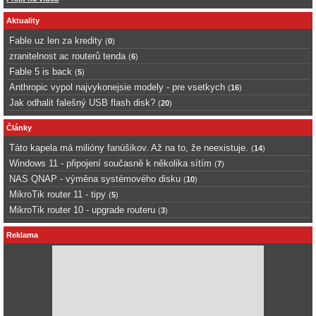
Aktuality
Fable uz len za kredity
(
0
)
zranitelnost ac routerů tenda
(
6
)
Fable 5 is back
(
5
)
Anthropic vypol najvykonejsie modely - pre vsetkych
(
16
)
Jak odhalit falešný USB flash disk?
(
20
)
Články
Táto kapela má milióny fanúšikov. Až na to, že neexistuje.
(
14
)
Windows 11 - připojení současně k několika sítím
(
7
)
NAS QNAP - výměna systémového disku
(
10
)
MikroTik router 11 - tipy
(
5
)
MikroTik router 10 - upgrade routeru
(
3
)
Reklama