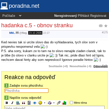
poradna.net
Neregistrovaný
Přihlásit
Registrovat
hadanka c.5 - obnov stranku
#175
MM..
@
fleg
,
23.10.2006
22:27
Ked nevies tak si urcite slovo das do vyhladavania, tych slov som v
prispevku nespomenul vela
P.S. aha sorry, kukam ze to tam na to slovo nenajde ziaden clanok, tak to
je blbe (to slovo v clanku urcite je
) Tak nic, pride dlasi hint od Igora,
nechcem davat hinty aby som nepreskocil Igorove poradie hintov
Souhlasím (+0)
Nesouhlasím (-0)
Odpovědět
Reakce na odpověď
1
Zadajte svou přezdívku:
2
Napište svou odpověď:
Mimo téma