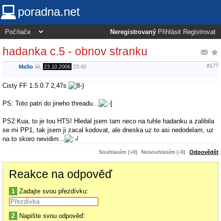
poradna.net
Neregistrovaný
Přihlásit
Registrovat
hadanka c.5 - obnov stranku
#177
MaSo
,
23.10.2006
23:40
Cisty FF 1.5.0.7 2,47s
PS: Toto patri do jineho threadu...
PS2:Kua, to je tou HTS! Hledal jsem tam neco na tuhle hadanku a zalibila
se mi PP1, tak jsem ji zacal kodovat, ale dneska uz to asi nedodelam, uz
na to skoro nevidim...
Souhlasím (+0)
Nesouhlasím (-0)
Odpovědět
Reakce na odpověď
1
Zadajte svou přezdívku:
2
Napište svou odpověď: