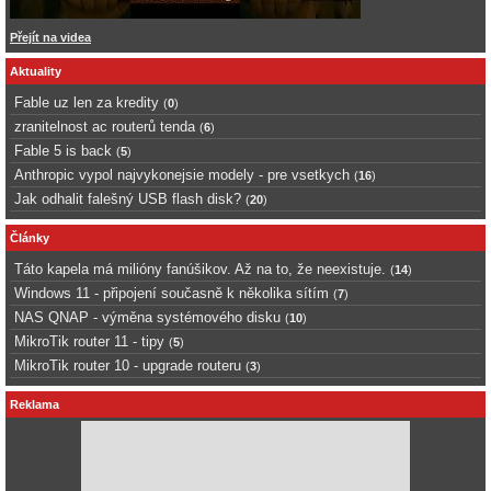
Přejít na videa
Aktuality
Fable uz len za kredity
(
0
)
zranitelnost ac routerů tenda
(
6
)
Fable 5 is back
(
5
)
Anthropic vypol najvykonejsie modely - pre vsetkych
(
16
)
Jak odhalit falešný USB flash disk?
(
20
)
Články
Táto kapela má milióny fanúšikov. Až na to, že neexistuje.
(
14
)
Windows 11 - připojení současně k několika sítím
(
7
)
NAS QNAP - výměna systémového disku
(
10
)
MikroTik router 11 - tipy
(
5
)
MikroTik router 10 - upgrade routeru
(
3
)
Reklama