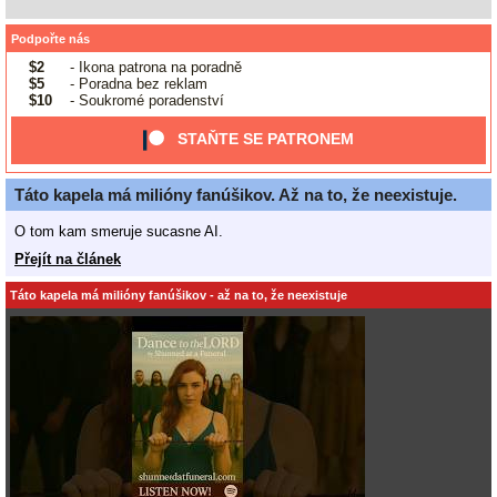
Podpořte nás
$2
- Ikona patrona na poradně
$5
- Poradna bez reklam
$10
- Soukromé poradenství
STAŇTE SE PATRONEM
Táto kapela má milióny fanúšikov. Až na to, že neexistuje.
O tom kam smeruje sucasne AI.
Přejít na článek
Táto kapela má milióny fanúšikov - až na to, že neexistuje