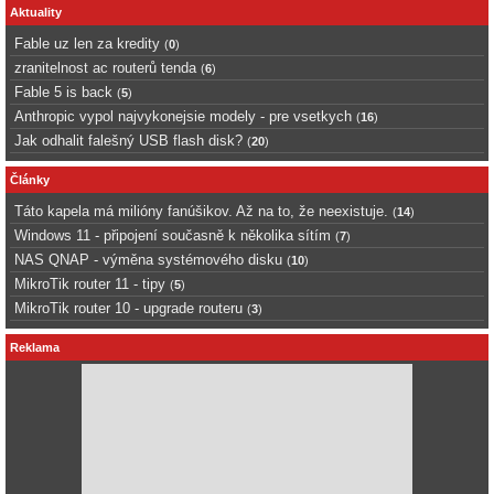
Aktuality
Fable uz len za kredity
(
0
)
zranitelnost ac routerů tenda
(
6
)
Fable 5 is back
(
5
)
Anthropic vypol najvykonejsie modely - pre vsetkych
(
16
)
Jak odhalit falešný USB flash disk?
(
20
)
Články
Táto kapela má milióny fanúšikov. Až na to, že neexistuje.
(
14
)
Windows 11 - připojení současně k několika sítím
(
7
)
NAS QNAP - výměna systémového disku
(
10
)
MikroTik router 11 - tipy
(
5
)
MikroTik router 10 - upgrade routeru
(
3
)
Reklama