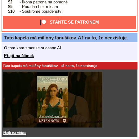
$2
- Ikona patrona na poradně
$5
- Poradna bez reklam
$10
- Soukromé poradenství
STAŇTE SE PATRONEM
Táto kapela má milióny fanúšikov. Až na to, že neexistuje.
O tom kam smeruje sucasne AI.
Přejít na článek
Táto kapela má milióny fanúšikov - až na to, že neexistuje
Přejít na videa