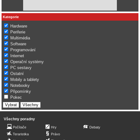
Kategorie
Hardware
Periferie
Multimédia
Software
Programování
Internet
Operační systémy
PC sestavy
Ostatní
Mobily a tablety
Notebooky
Připomínky
Pokec
Všechny poradny
Počítače
Hry
Debaty
Teraristika
Právo