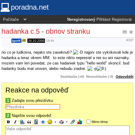
poradna.net
Neregistrovaný
Přihlásit
Registrovat
hadanka c.5 - obnov stranku
#197
IgorK
,
26.10.2006
19:44
no co je ludkovia, nejako ste zaseknuti?
najprv ste vykrikovali kde je
hadanka a teraz okrem MM.. to este nikto nepresiel a nie su ani naznaky.
mozem vam len povedat, ze cas hadaniek typu "hello world" skoncil. bud
hadanky budu mat uroven, alebo nebudu ziadne.
Souhlasím (+0)
Nesouhlasím (-0)
Odpovědět
Reakce na odpověď
1
Zadajte svou přezdívku:
2
Napište svou odpověď:
Mimo téma