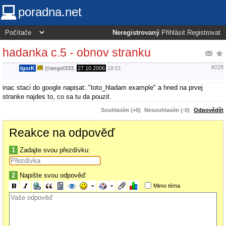
poradna.net
Neregistrovaný
Přihlásit
Registrovat
hadanka c.5 - obnov stranku
#228
IgorK
@
angel333
,
27.10.2006
18:51
inac staci do google napisat: "toto_hladam example" a hned na prvej
stranke najdes to, co sa tu da pouzit.
Souhlasím (+0)
Nesouhlasím (-0)
Odpovědět
Reakce na odpověď
1
Zadajte svou přezdívku:
2
Napište svou odpověď:
Mimo téma