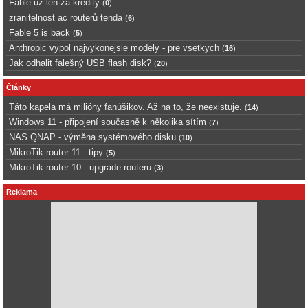
Fable uz len za kredity
(
0
)
zranitelnost ac routerů tenda
(
6
)
Fable 5 is back
(
5
)
Anthropic vypol najvykonejsie modely - pre vsetkych
(
16
)
Jak odhalit falešný USB flash disk?
(
20
)
Články
Táto kapela má milióny fanúšikov. Až na to, že neexistuje.
(
14
)
Windows 11 - připojení současně k několika sítím
(
7
)
NAS QNAP - výměna systémového disku
(
10
)
MikroTik router 11 - tipy
(
5
)
MikroTik router 10 - upgrade routeru
(
3
)
Reklama