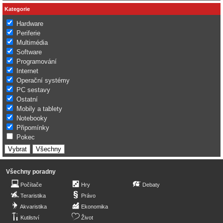
Kategorie
Hardware
Periferie
Multimédia
Software
Programování
Internet
Operační systémy
PC sestavy
Ostatní
Mobily a tablety
Notebooky
Připomínky
Pokec
Všechny poradny
Počítače
Hry
Debaty
Teraristika
Právo
Akvaristika
Ekonomika
Kutilství
Život