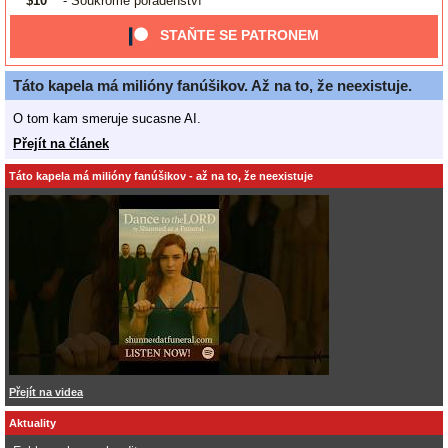
$10
- Soukromé poradenství
STAŇTE SE PATRONEM
Táto kapela má milióny fanúšikov. Až na to, že neexistuje.
O tom kam smeruje sucasne AI.
Přejít na článek
Táto kapela má milióny fanúšikov - až na to, že neexistuje
Přejít na videa
Aktuality