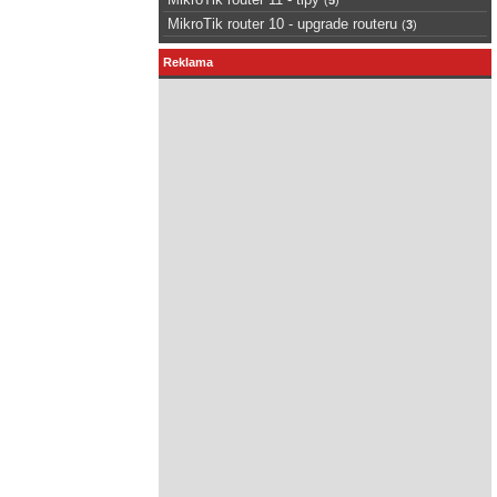
MikroTik router 10 - upgrade routeru
(
3
)
Reklama