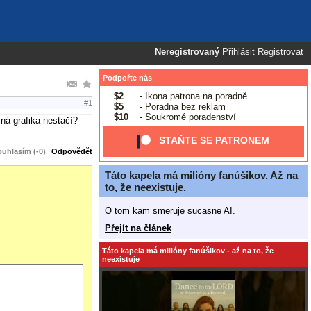
Neregistrovaný
Přihlásit
Registrovat
Podpořte nás
$2
- Ikona patrona na poradně
#1
$5
- Poradna bez reklam
$10
- Soukromé poradenství
ná grafika nestačí?
STAŇTE SE PATRONEM
uhlasím (-0)
Odpovědět
Táto kapela má milióny fanúšikov. Až na
to, že neexistuje.
O tom kam smeruje sucasne AI.
Přejít na článek
Táto kapela má milióny fanúšikov - až na to, že
neexistuje