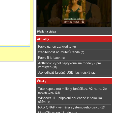
Přejít na videa
Aktuality
Fable uz len za kredity
(
0
)
zranitelnost ac routerů tenda
(
6
)
Fable 5 is back
(
5
)
Anthropic vypol najvykonejsie modely - pre
vsetkych
(
16
)
Jak odhalit falešný USB flash disk?
(
20
)
Články
Táto kapela má milióny fanúšikov. Až na to, že
neexistuje.
(
14
)
Windows 11 - připojení současně k několika
sítím
(
7
)
NAS QNAP - výměna systémového disku
(
10
)
MikroTik router 11 - tipy
(
5
)