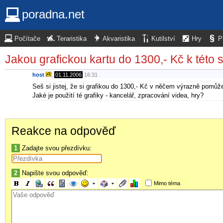
poradna.net
Počítače
Teraristika
Akvaristika
Kutilství
Hry
P
Jakou grafickou kartu do 1300,- Kč k této 
host
,
01.11.2006
16:31
Seš si jistej, že si grafikou do 1300,- Kč v něčem výrazně pomůž
Jaké je použití té grafiky - kancelář, zpracování videa, hry?
Reakce na odpověď
1
Zadajte svou přezdívku:
2
Napište svou odpověď:
Mimo téma