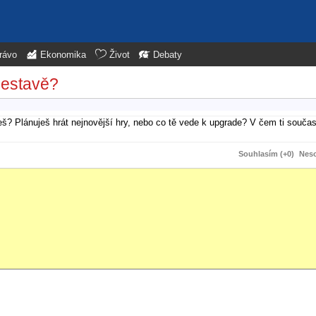
rávo
Ekonomika
Život
Debaty
sestavě?
eš? Plánuješ hrát nejnovější hry, nebo co tě vede k upgrade? V čem ti součas
Souhlasím (+0)
Neso