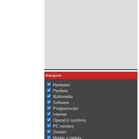
Kategorie
Hardware
Periferie
Multimédia
Software
Programování
Internet
Operační systémy
PC sestavy
Ostatní
Mobily a tablety