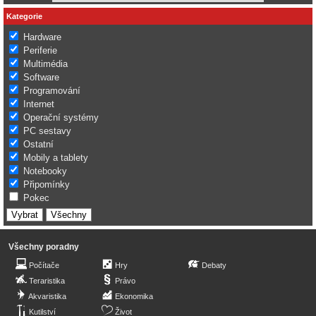
Kategorie
Hardware
Periferie
Multimédia
Software
Programování
Internet
Operační systémy
PC sestavy
Ostatní
Mobily a tablety
Notebooky
Připomínky
Pokec
Všechny poradny
Počítače
Hry
Debaty
Teraristika
Právo
Akvaristika
Ekonomika
Kutilství
Život