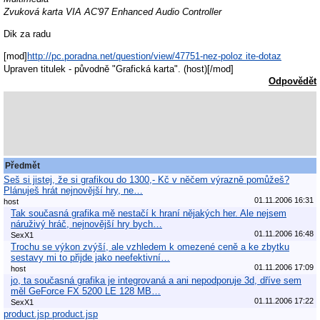
Zvuková karta VIA AC'97 Enhanced Audio Controller
Dik za radu
[mod]
http://pc.poradna.net/question/view/47751-nez-poloz ite-dotaz
Upraven titulek - původně "Grafická karta". (host)[/mod]
Odpovědět
Předmět
Seš si jistej, že si grafikou do 1300,- Kč v něčem výrazně pomůžeš?
Plánuješ hrát nejnovější hry, ne…
01.11.2006 16:31
host
Tak současná grafika mě nestačí k hraní nějakých her. Ale nejsem
náruživý hráč, nejnovější hry bych…
01.11.2006 16:48
SexX1
Trochu se výkon zvýší, ale vzhledem k omezené ceně a ke zbytku
sestavy mi to přijde jako neefektivní…
01.11.2006 17:09
host
jo, ta současná grafika je integrovaná a ani nepodporuje 3d, dříve sem
měl GeForce FX 5200 LE 128 MB…
01.11.2006 17:22
SexX1
product.jsp product.jsp