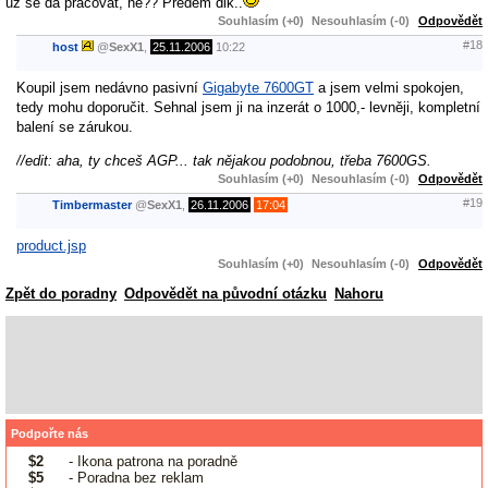
už se dá pracovat, ne?? Předem dik..
Souhlasím (+0)
Nesouhlasím (-0)
Odpovědět
#18
host
@
SexX1
,
25.11.2006
10:22
Koupil jsem nedávno pasivní
Gigabyte 7600GT
a jsem velmi spokojen,
tedy mohu doporučit. Sehnal jsem ji na inzerát o 1000,- levněji, kompletní
balení se zárukou.
//edit: aha, ty chceš AGP... tak nějakou podobnou, třeba 7600GS.
Souhlasím (+0)
Nesouhlasím (-0)
Odpovědět
#19
Timbermaster
@
SexX1
,
26.11.2006
17:04
product.jsp
Souhlasím (+0)
Nesouhlasím (-0)
Odpovědět
Zpět do poradny
Odpovědět na původní otázku
Nahoru
Podpořte nás
$2
- Ikona patrona na poradně
$5
- Poradna bez reklam