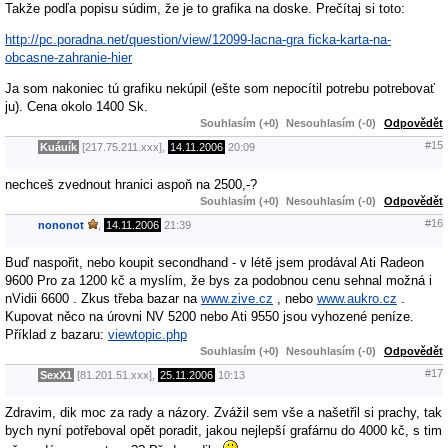
Takže podľa popisu súdim, že je to grafika na doske. Prečítaj si toto:
http://pc.poradna.net/question/view/12099-lacna-gra ficka-karta-na-
obcasne-zahranie-hier
Ja som nakoniec tú grafiku nekúpil (ešte som nepocítil potrebu potrebovať
ju). Cena okolo 1400 Sk.
Souhlasím (+0)
Nesouhlasím (-0)
Odpovědět
#15
Kuáuík
[217.75.211.xxx],
14.11.2006
20:09
nechceš zvednout hranici aspoň na 2500,-?
Souhlasím (+0)
Nesouhlasím (-0)
Odpovědět
#16
nononot
,
14.11.2006
21:39
Buď naspořit, nebo koupit secondhand - v létě jsem prodával Ati Radeon
9600 Pro za 1200 kč a myslím, že bys za podobnou cenu sehnal možná i
nVidii 6600 . Zkus třeba bazar na
www.zive.cz
, nebo
www.aukro.cz
.
Kupovat něco na úrovni NV 5200 nebo Ati 9550 jsou vyhozené peníze.
Příklad z bazaru:
viewtopic.php
Souhlasím (+0)
Nesouhlasím (-0)
Odpovědět
#17
SexX1
[81.201.51.xxx],
25.11.2006
10:13
Zdravim, dik moc za rady a názory. Zvážil sem vše a našetřil si prachy, tak
bych nyní potřeboval opět poradit, jakou nejlepší grafárnu do 4000 kč, s tim