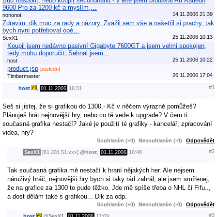
Buď naspořit, nebo koupit secondhand - v létě jsem prodával Ati Radeon
9600 Pro za 1200 kč a myslím,…
14.11.2006 21:39
nononot
Zdravim, dik moc za rady a názory. Zvážil sem vše a našetřil si prachy, tak
bych nyní potřeboval opě…
25.11.2006 10:13
SexX1
Koupil jsem nedávno pasivní Gigabyte 7600GT a jsem velmi spokojen,
tedy mohu doporučit. Sehnal jsem…
25.11.2006 10:22
host
product.jsp
poslední
26.11.2006 17:04
Timbermaster
#1
host
,
01.11.2006
16:31
Seš si jistej, že si grafikou do 1300,- Kč v něčem výrazně pomůžeš?
Plánuješ hrát nejnovější hry, nebo co tě vede k upgrade? V čem ti
současná grafika nestačí? Jaké je použití té grafiky - kancelář, zpracování
videa, hry?
Souhlasím (+0)
Nesouhlasím (-0)
Odpovědět
#2
SexX1
[81.201.51.xxx]
@
host
,
01.11.2006
16:48
Tak současná grafika mě nestačí k hraní nějakých her. Ale nejsem
náruživý hráč, nejnovější hry bych si taky rád zahrál, ale jsem smířenej,
že na grafice za 1300 to pude těžko. Jde mě spíše třeba o NHL či Fifu..,
a dost dělám také s grafikou... Dik za odp.
Souhlasím (+0)
Nesouhlasím (-0)
Odpovědět
#3
host
@
SexX1
,
01.11.2006
17:09