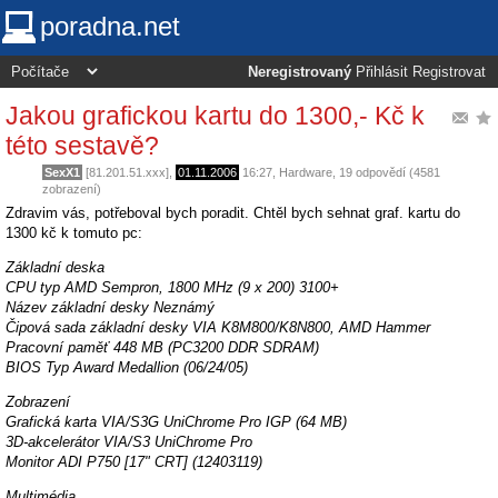
poradna.net
Neregistrovaný
Přihlásit
Registrovat
Jakou grafickou kartu do 1300,- Kč k
této sestavě?
SexX1
[81.201.51.xxx],
01.11.2006
16:27
,
Hardware
, 19 odpovědí (4581
zobrazení)
Zdravim vás, potřeboval bych poradit. Chtěl bych sehnat graf. kartu do
1300 kč k tomuto pc:
Základní deska
CPU typ AMD Sempron, 1800 MHz (9 x 200) 3100+
Název základní desky Neznámý
Čipová sada základní desky VIA K8M800/K8N800, AMD Hammer
Pracovní paměť 448 MB (PC3200 DDR SDRAM)
BIOS Typ Award Medallion (06/24/05)
Zobrazení
Grafická karta VIA/S3G UniChrome Pro IGP (64 MB)
3D-akcelerátor VIA/S3 UniChrome Pro
Monitor ADI P750 [17" CRT] (12403119)
Multimédia