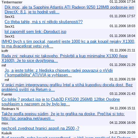
01.11.2006 17:34
Timbermaster
Dík moc, ale ta Sapphire Atlantis ATI Radeon 9250 128MB podporuje jen
DirectX: 8.1, je to hodně veli…
01.11.2006 17:57
SexX1
Co třeba tahle, má s ní někdo skušenosti??
01.11.2006 18:03
SexX1
lol zapoměl sem link:-Dproduct.jsp
01.11.2006 18:04
SexX1
IMHO bych s tim pockal, nasetril jeste 1000 kc a pak koupil nejaky X1300,
to ma dvacetkrat vetsi vyk…
01.11.2006 21:11
koffr
Rada zni: nekupuj nic takoveho. Priskrbli a kup minimalne X1300 (lepe
X1600). Je to sice dvoj/trojna…
01.11.2006 21:29
mif
Jo, a jeste tohle: z hlediska chipsetu radeji pouvazuj o nVidii
("kompatibilita" ATI/VIA je vyhlasen…
01.11.2006 21:59
mif
V práci mám integrovanou grafiku Intel a stíhá kupodivu docela dost. Bez
problémů sviští na Return o…
03.11.2006 21:43
Fuente
Co tohle ? product.jsp je to Club3D FX5200 256MB 128bit Osobne
souhlasim s nazorem ze by bylo lep…
04.11.2006 15:11
Redmarx N
Takže podľa popisu súdim, že je to grafika na doske. Prečítaj si toto:
http://pc.poradna.net/questi…
04.11.2006 16:09
msx.
nechceš zvednout hranici aspoň na 2500,-?
14.11.2006 20:09
Kuáuík