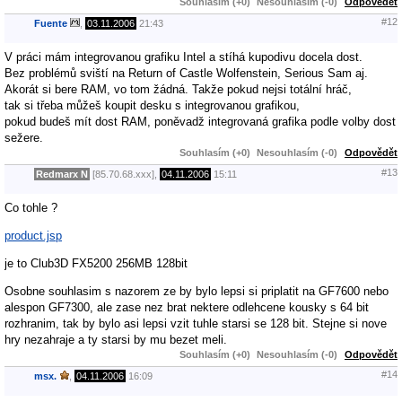
Souhlasím (+0)
Nesouhlasím (-0)
Odpovědět
#12
Fuente
,
03.11.2006
21:43
V práci mám integrovanou grafiku Intel a stíhá kupodivu docela dost.
Bez problémů sviští na Return of Castle Wolfenstein, Serious Sam aj.
Akorát si bere RAM, vo tom žádná. Takže pokud nejsi totální hráč,
tak si třeba můžeš koupit desku s integrovanou grafikou,
pokud budeš mít dost RAM, poněvadž integrovaná grafika podle volby dost
sežere.
Souhlasím (+0)
Nesouhlasím (-0)
Odpovědět
#13
Redmarx N
[85.70.68.xxx],
04.11.2006
15:11
Co tohle ?
product.jsp
je to Club3D FX5200 256MB 128bit
Osobne souhlasim s nazorem ze by bylo lepsi si priplatit na GF7600 nebo
alespon GF7300, ale zase nez brat nektere odlehcene kousky s 64 bit
rozhranim, tak by bylo asi lepsi vzit tuhle starsi se 128 bit. Stejne si nove
hry nezahraje a ty starsi by mu bezet meli.
Souhlasím (+0)
Nesouhlasím (-0)
Odpovědět
#14
msx.
,
04.11.2006
16:09