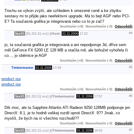
Trochu se výkon zvýší, ale vzhledem k omezené ceně a ke zbytku
sestavy mi to přijde jako neefektivní upgrade. Má to bejt AGP nebo PCI-
E? Ta současná grafika je integrovaná nebo co to je zač?
Souhlasím (+0)
Nesouhlasím (-0)
Odpovědět
#4
SexX1
[81.201.51.xxx]
@
host
,
01.11.2006
17:22
jo, ta současná grafika je integrovaná a ani nepodporuje 3d, dříve sem
měl GeForce FX 5200 LE 128 MB a stačila mě, ale bohužel vyhořela či
co..., jo sběrnice je AGP
Souhlasím (+0)
Nesouhlasím (-0)
Odpovědět
#5
Timbermaster
,
01.11.2006
17:34
product.jsp
product.jsp
Souhlasím (+0)
Nesouhlasím (-0)
Odpovědět
#6
SexX1
[81.201.51.xxx]
@
Timbermaster
,
01.11.2006
17:57
Dík moc, ale ta Sapphire Atlantis ATI Radeon 9250 128MB podporuje jen
DirectX: 8.1, je to hodně velikej rozdil oproti DirectX: 9?? Jinak, co
myslíš, že bych na ní všechno rozchodil??
Souhlasím (+0)
Nesouhlasím (-0)
Odpovědět
#7
SexX1
[81.201.51.xxx]
@
Timbermaster
,
01.11.2006
18:03