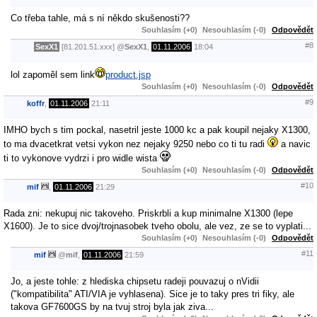
Co třeba tahle, má s ní někdo skušenosti??
Souhlasím (+0)
Nesouhlasím (-0)
Odpovědět
#8
SexX1
[81.201.51.xxx]
@
SexX1
,
01.11.2006
18:04
lol zapoměl sem link
product.jsp
Souhlasím (+0)
Nesouhlasím (-0)
Odpovědět
#9
koffr
,
01.11.2006
21:11
IMHO bych s tim pockal, nasetril jeste 1000 kc a pak koupil nejaky X1300,
to ma dvacetkrat vetsi vykon nez nejaky 9250 nebo co ti tu radi
a navic
ti to vykonove vydrzi i pro widle wista
Souhlasím (+0)
Nesouhlasím (-0)
Odpovědět
#10
mif
,
01.11.2006
21:29
Rada zni: nekupuj nic takoveho. Priskrbli a kup minimalne X1300 (lepe
X1600). Je to sice dvoj/trojnasobek tveho obolu, ale vez, ze se to vyplati...
Souhlasím (+0)
Nesouhlasím (-0)
Odpovědět
#11
mif
@
mif
,
01.11.2006
21:59
Jo, a jeste tohle: z hlediska chipsetu radeji pouvazuj o nVidii
("kompatibilita" ATI/VIA je vyhlasena). Sice je to taky pres tri fiky, ale
takova GF7600GS by na tvuj stroj byla jak ziva...