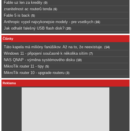
Fable uz len za kredity
(
0
)
zranitelnost ac routerů tenda
(
6
)
Fable 5 is back
(
5
)
Anthropic vypol najvykonejsie modely - pre vsetkych
(
16
)
Jak odhalit falešný USB flash disk?
(
20
)
Články
Táto kapela má milióny fanúšikov. Až na to, že neexistuje.
(
14
)
Windows 11 - připojení současně k několika sítím
(
7
)
NAS QNAP - výměna systémového disku
(
10
)
MikroTik router 11 - tipy
(
5
)
MikroTik router 10 - upgrade routeru
(
3
)
Reklama