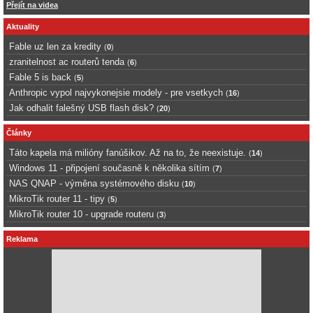
Přejít na videa
Aktuality
Fable uz len za kredity
(
0
)
zranitelnost ac routerů tenda
(
6
)
Fable 5 is back
(
5
)
Anthropic vypol najvykonejsie modely - pre vsetkych
(
16
)
Jak odhalit falešný USB flash disk?
(
20
)
Články
Táto kapela má milióny fanúšikov. Až na to, že neexistuje.
(
14
)
Windows 11 - připojení současně k několika sítím
(
7
)
NAS QNAP - výměna systémového disku
(
10
)
MikroTik router 11 - tipy
(
5
)
MikroTik router 10 - upgrade routeru
(
3
)
Reklama