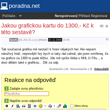
poradna.net
Neregistrovaný
Přihlásit
Registrovat
Jakou grafickou kartu do 1300,- Kč k
této sestavě?
#2
SexX1
[81.201.51.xxx]
@
host
,
01.11.2006
16:48
Tak současná grafika mě nestačí k hraní nějakých her. Ale nejsem
náruživý hráč, nejnovější hry bych si taky rád zahrál, ale jsem smířenej, že
na grafice za 1300 to pude těžko. Jde mě spíše třeba o NHL či Fifu.., a
dost dělám také s grafikou... Dik za odp.
Souhlasím (+0)
Nesouhlasím (-0)
Odpovědět
Reakce na odpověď
1
Zadajte svou přezdívku:
2
Napište svou odpověď:
Mimo téma