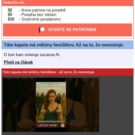
Podpořte nás
$2
- Ikona patrona na poradně
$5
- Poradna bez reklam
$10
- Soukromé poradenství
STAŇTE SE PATRONEM
Táto kapela má milióny fanúšikov. Až na to, že neexistuje.
O tom kam smeruje sucasne AI.
Přejít na článek
Táto kapela má milióny fanúšikov - až na to, že neexistuje