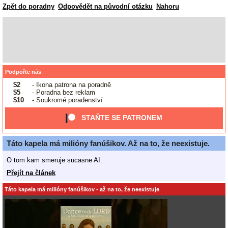
Zpět do poradny
Odpovědět na původní otázku
Nahoru
Podpořte nás
$2
- Ikona patrona na poradně
$5
- Poradna bez reklam
$10
- Soukromé poradenství
STAŇTE SE PATRONEM
Táto kapela má milióny fanúšikov. Až na to, že neexistuje.
O tom kam smeruje sucasne AI.
Přejít na článek
Táto kapela má milióny fanúšikov - až na to, že neexistuje