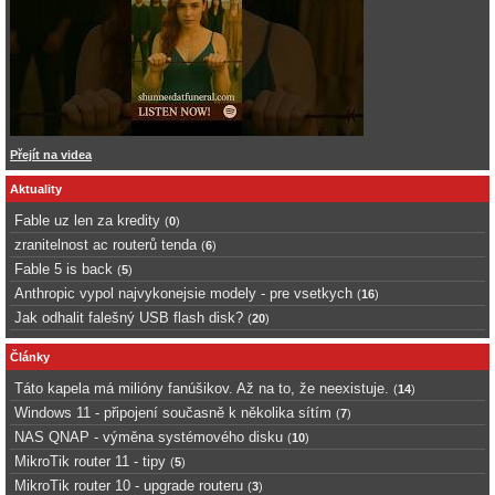
Přejít na videa
Aktuality
Fable uz len za kredity
(
0
)
zranitelnost ac routerů tenda
(
6
)
Fable 5 is back
(
5
)
Anthropic vypol najvykonejsie modely - pre vsetkych
(
16
)
Jak odhalit falešný USB flash disk?
(
20
)
Články
Táto kapela má milióny fanúšikov. Až na to, že neexistuje.
(
14
)
Windows 11 - připojení současně k několika sítím
(
7
)
NAS QNAP - výměna systémového disku
(
10
)
MikroTik router 11 - tipy
(
5
)
MikroTik router 10 - upgrade routeru
(
3
)