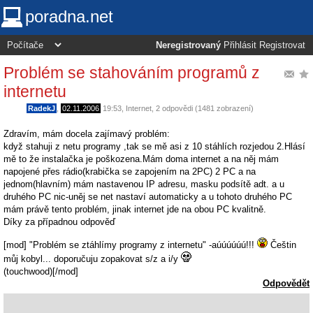
poradna.net
Neregistrovaný
Přihlásit
Registrovat
Problém se stahováním programů z
internetu
RadekJ
,
02.11.2006
19:53
,
Internet
, 2 odpovědi (1481 zobrazení)
Zdravím, mám docela zajímavý problém:
když stahuji z netu programy ,tak se mě asi z 10 stáhlích rozjedou 2.Hlásí
mě to že instalačka je poškozena.Mám doma internet a na něj mám
napojené přes rádio(krabička se zapojením na 2PC) 2 PC a na
jednom(hlavním) mám nastavenou IP adresu, masku podsítě adt. a u
druhého PC nic-uněj se net nastaví automaticky a u tohoto druhého PC
mám právě tento problém, jinak internet jde na obou PC kvalitně.
Díky za případnou odpověď
[mod] "Problém se ztáhlímy programy z internetu" -aúúúúúú!!!
Češtin
můj kobyl... doporučuju zopakovat s/z a i/y
(touchwood)[/mod]
Odpovědět