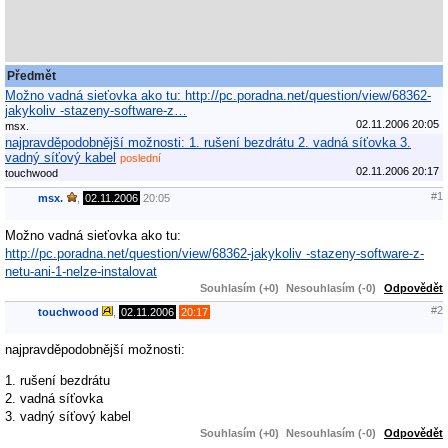
Předmět
Možno vadná sieťovka ako tu: http://pc.poradna.net/question/view/68362-
jakykoliv -stazeny-software-z…
02.11.2006 20:05
msx.
najpravděpodobnější možnosti: 1. rušení bezdrátu 2. vadná síťovka 3.
vadný síťový kabel
poslední
02.11.2006 20:17
touchwood
#1
msx.
,
02.11.2006
20:05
Možno vadná sieťovka ako tu:
http://pc.poradna.net/question/view/68362-jakykoliv -stazeny-software-z-
netu-ani-1-nelze-instalovat
Souhlasím (+0)
Nesouhlasím (-0)
Odpovědět
#2
touchwood
,
02.11.2006
20:17
najpravděpodobnější možnosti:
1. rušení bezdrátu
2. vadná síťovka
3. vadný síťový kabel
Souhlasím (+0)
Nesouhlasím (-0)
Odpovědět