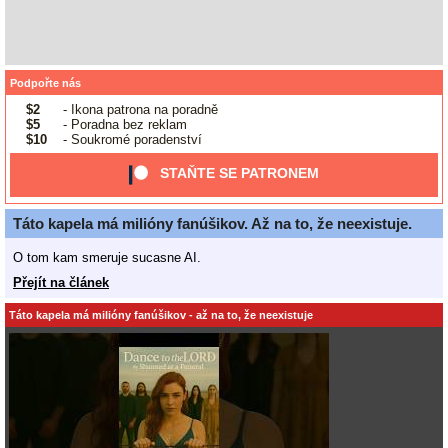
Podpořte nás
$2
- Ikona patrona na poradně
$5
- Poradna bez reklam
$10
- Soukromé poradenství
STAŇTE SE PATRONEM
Táto kapela má milióny fanúšikov. Až na to, že neexistuje.
O tom kam smeruje sucasne AI.
Přejít na článek
Táto kapela má milióny fanúšikov - až na to, že neexistuje