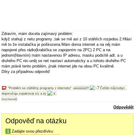
Zdravím, mám docela zajímavý problém:
když stahuji z netu programy ,tak se mě asi z 10 stáhlích rozjedou 2.Hlásí
mě to že instalačka je poškozena.Mám doma internet a na něj mám
napojené přes rádio(krabička se zapojením na 2PC) 2 PC a na
jednom(hlavním) mám nastavenou IP adresu, masku podsítě adt. a u
druhého PC nic-uněj se net nastaví automaticky a u tohoto druhého PC
mám právě tento problém, jinak internet jde na obou PC kvalitně.
Díky za případnou odpověď
"Problém se ztáhlímy programy z internetu" -aúúúúúú!!!
Češtin můj kobyl...
doporučuju zopakovat s/z a i/y
(touchwood)
Odpovědět
Odpověď na otázku
1
Zadajte svou přezdívku: