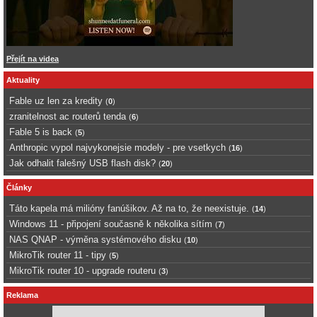
Přejít na videa
Aktuality
Fable uz len za kredity
(
0
)
zranitelnost ac routerů tenda
(
6
)
Fable 5 is back
(
5
)
Anthropic vypol najvykonejsie modely - pre vsetkych
(
16
)
Jak odhalit falešný USB flash disk?
(
20
)
Články
Táto kapela má milióny fanúšikov. Až na to, že neexistuje.
(
14
)
Windows 11 - připojení současně k několika sítím
(
7
)
NAS QNAP - výměna systémového disku
(
10
)
MikroTik router 11 - tipy
(
5
)
MikroTik router 10 - upgrade routeru
(
3
)
Reklama