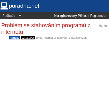
poradna.net
Neregistrovaný
Přihlásit
Registrovat
Problém se stahováním programů z
internetu
RadekJ
,
02.11.2006
19:53
,
Internet
, 2 odpovědi (1482 zobrazení)