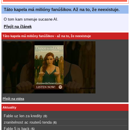
Táto kapela má milióny fanúšikov. Až na to, že neexistuje.
O tom kam smeruje sucasne AI.
Přejít na článek
Táto kapela má milióny fanúšikov - až na to, že neexistuje
Přejít na videa
Aktuality
Fable uz len za kredity
(
0
)
zranitelnost ac routerů tenda
(
6
)
Fable 5 is back
(
5
)