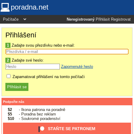
poradna.net
Neregistrovaný
Přihlásit
Registrovat
Přihlášení
1
Zadajte svou přezdívku nebo e-mail:
2
Zadajte své heslo:
Zapomenuté heslo
Zapamatovat přihlášení na tomto počítači
Podpořte nás
$2
- Ikona patrona na poradně
$5
- Poradna bez reklam
$10
- Soukromé poradenství
STAŇTE SE PATRONEM