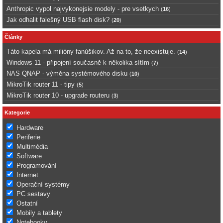
Anthropic vypol najvykonejsie modely - pre vsetkych
(
16
)
Jak odhalit falešný USB flash disk?
(
20
)
Články
Táto kapela má milióny fanúšikov. Až na to, že neexistuje.
(
14
)
Windows 11 - připojení současně k několika sítím
(
7
)
NAS QNAP - výměna systémového disku
(
10
)
MikroTik router 11 - tipy
(
5
)
MikroTik router 10 - upgrade routeru
(
3
)
Kategorie
Hardware
Periferie
Multimédia
Software
Programování
Internet
Operační systémy
PC sestavy
Ostatní
Mobily a tablety
Notebooky