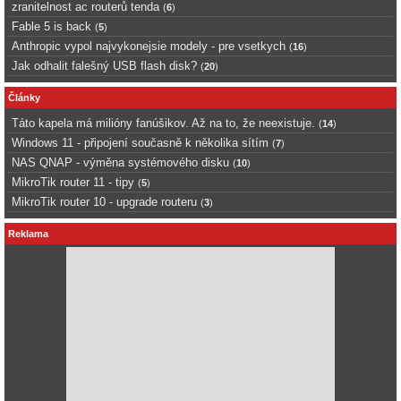
zranitelnost ac routerů tenda
(
6
)
Fable 5 is back
(
5
)
Anthropic vypol najvykonejsie modely - pre vsetkych
(
16
)
Jak odhalit falešný USB flash disk?
(
20
)
Články
Táto kapela má milióny fanúšikov. Až na to, že neexistuje.
(
14
)
Windows 11 - připojení současně k několika sítím
(
7
)
NAS QNAP - výměna systémového disku
(
10
)
MikroTik router 11 - tipy
(
5
)
MikroTik router 10 - upgrade routeru
(
3
)
Reklama