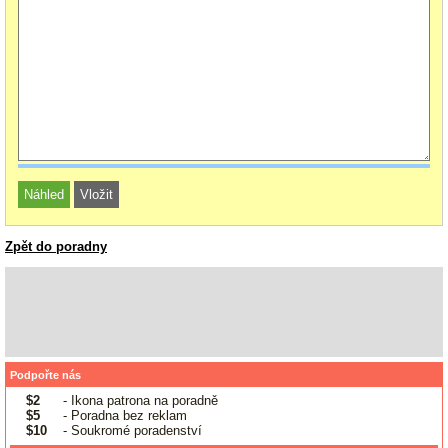
Zpět do poradny
Podpořte nás
$2
- Ikona patrona na poradně
$5
- Poradna bez reklam
$10
- Soukromé poradenství