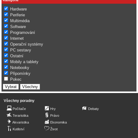
Hardware
Periferie
Multimédia
Software
Programování
Internet
Operační systémy
PC sestavy
Ostatní
Mobily a tablety
Notebooky
Připomínky
Pokec
Všechny poradny
Počítače
Hry
Debaty
Teraristika
Právo
Akvaristika
Ekonomika
Kutilství
Život