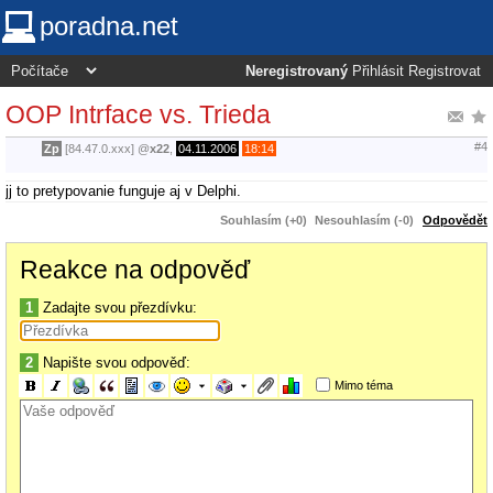
poradna.net
Neregistrovaný
Přihlásit
Registrovat
OOP Intrface vs. Trieda
#4
Zp
[84.47.0.xxx]
@
x22
,
04.11.2006
18:14
jj to pretypovanie funguje aj v Delphi.
Souhlasím (+0)
Nesouhlasím (-0)
Odpovědět
Reakce na odpověď
1
Zadajte svou přezdívku:
2
Napište svou odpověď:
Mimo téma