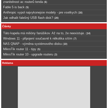
zranitelnost ac routerů tenda
(
6
)
Fable 5 is back
(
5
)
Anthropic vypol najvykonejsie modely - pre vsetkych
(
16
)
Jak odhalit falešný USB flash disk?
(
20
)
Články
Táto kapela má milióny fanúšikov. Až na to, že neexistuje.
(
14
)
Windows 11 - připojení současně k několika sítím
(
7
)
NAS QNAP - výměna systémového disku
(
10
)
MikroTik router 11 - tipy
(
5
)
MikroTik router 10 - upgrade routeru
(
3
)
Reklama