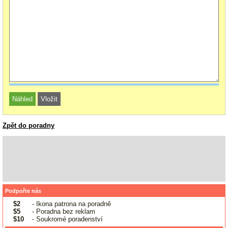
Zpět do poradny
Podpořte nás
$2
- Ikona patrona na poradně
$5
- Poradna bez reklam
$10
- Soukromé poradenství