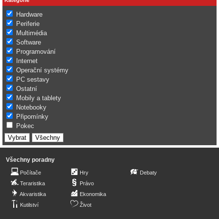
Hardware
Periferie
Multimédia
Software
Programování
Internet
Operační systémy
PC sestavy
Ostatní
Mobily a tablety
Notebooky
Připomínky
Pokec
Všechny poradny
Počítače
Hry
Debaty
Teraristika
Právo
Akvaristika
Ekonomika
Kutilství
Život