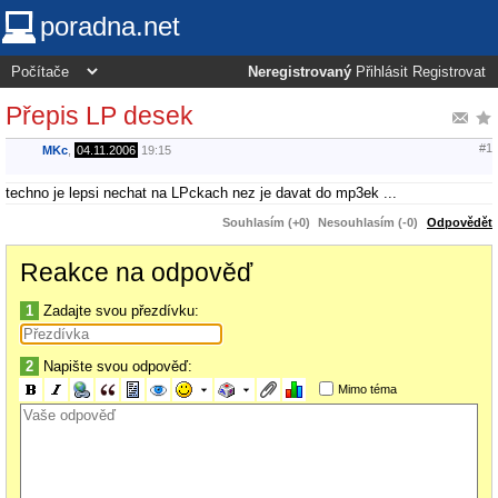
poradna.net
Neregistrovaný
Přihlásit
Registrovat
Přepis LP desek
#1
MKc
,
04.11.2006
19:15
techno je lepsi nechat na LPckach nez je davat do mp3ek ...
Souhlasím (+0)
Nesouhlasím (-0)
Odpovědět
Reakce na odpověď
1
Zadajte svou přezdívku:
2
Napište svou odpověď:
Mimo téma