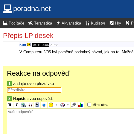
poradna.net
Počítače
Teraristika
Akvaristika
Kutilství
Hry
P
Přepis LP desek
Kurt
,
04.11.2006
21:35
V Computeru 2/05 byl poměrně podrobný návod, jak na to. Možná b
Reakce na odpověď
1
Zadajte svou přezdívku:
2
Napište svou odpověď:
Mimo téma