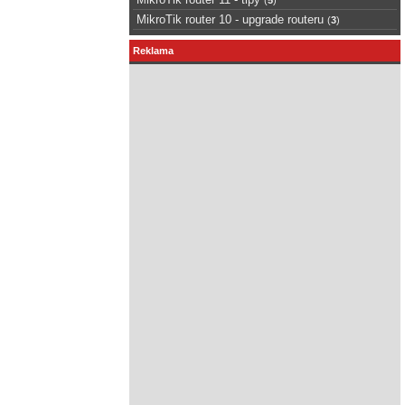
MikroTik router 10 - upgrade routeru
(
3
)
Reklama