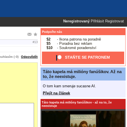
Neregistrovaný
Přihlásit
Registrovat
Podpořte nás
$2
- Ikona patrona na poradně
#13
$5
- Poradna bez reklam
$10
- Soukromé poradenství
uhlasím (-0)
Odpovědět
STAŇTE SE PATRONEM
Táto kapela má milióny fanúšikov. Až na
to, že neexistuje.
O tom kam smeruje sucasne AI.
Přejít na článek
Táto kapela má milióny fanúšikov - až na to, že
neexistuje