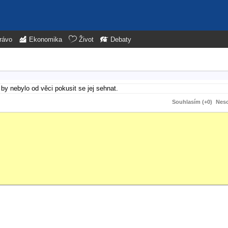
rávo
Ekonomika
Život
Debaty
y nebylo od věci pokusit se jej sehnat.
Souhlasím (+0)
Neso