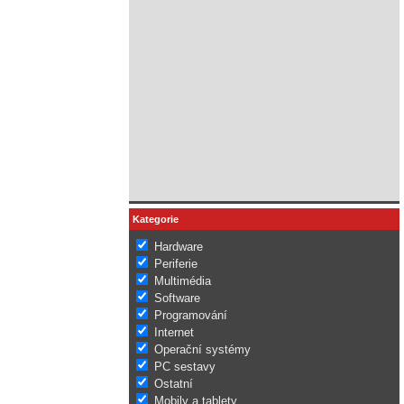
Kategorie
Hardware
Periferie
Multimédia
Software
Programování
Internet
Operační systémy
PC sestavy
Ostatní
Mobily a tablety