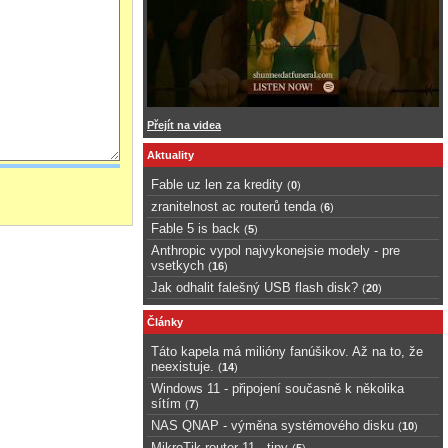
Přejít na videa
Aktuality
Fable uz len za kredity
(
0
)
zranitelnost ac routerů tenda
(
6
)
Fable 5 is back
(
5
)
Anthropic vypol najvykonejsie modely - pre
vsetkych
(
16
)
Jak odhalit falešný USB flash disk?
(
20
)
Články
Táto kapela má milióny fanúšikov. Až na to, že
neexistuje.
(
14
)
Windows 11 - připojení současně k několika
sítím
(
7
)
NAS QNAP - výměna systémového disku
(
10
)
MikroTik router 11 - tipy
(
5
)