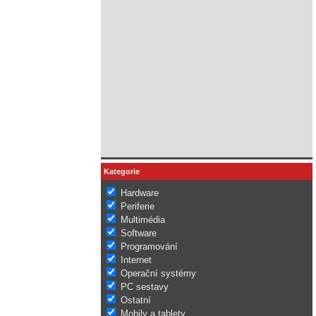
Kategorie
Hardware
Periferie
Multimédia
Software
Programování
Internet
Operační systémy
PC sestavy
Ostatní
Mobily a tablety