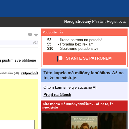
Neregistrovaný
Přihlásit
Registrovat
Podpořte nás
$2
- Ikona patrona na poradně
#14
$5
- Poradna bez reklam
$10
- Soukromé poradenství
STAŇTE SE PATRONEM
i pustím své oblíbené
Táto kapela má milióny fanúšikov. Až na
uhlasím (-0)
Odpovědět
to, že neexistuje.
O tom kam smeruje sucasne AI.
Přejít na článek
Táto kapela má milióny fanúšikov - až na to, že
neexistuje