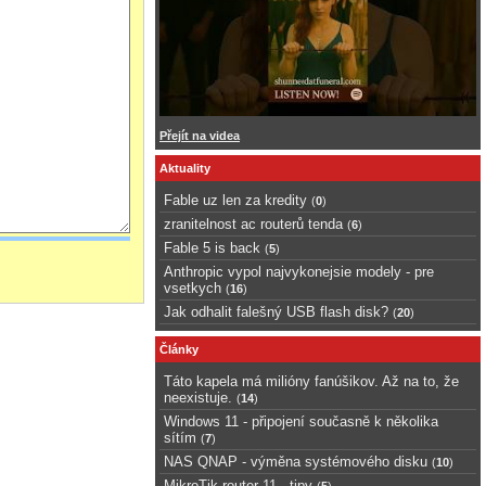
Přejít na videa
Aktuality
Fable uz len za kredity
(
0
)
zranitelnost ac routerů tenda
(
6
)
Fable 5 is back
(
5
)
Anthropic vypol najvykonejsie modely - pre
vsetkych
(
16
)
Jak odhalit falešný USB flash disk?
(
20
)
Články
Táto kapela má milióny fanúšikov. Až na to, že
neexistuje.
(
14
)
Windows 11 - připojení současně k několika
sítím
(
7
)
NAS QNAP - výměna systémového disku
(
10
)
MikroTik router 11 - tipy
(
5
)