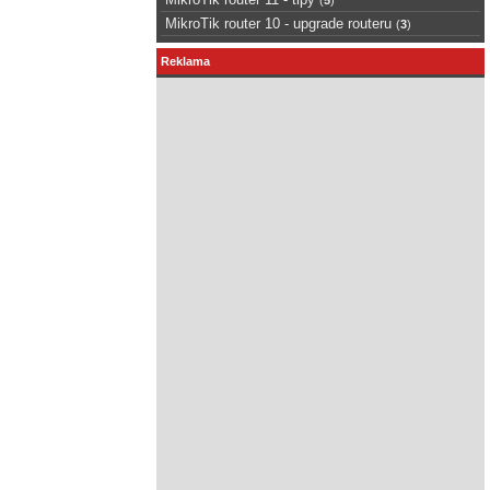
MikroTik router 10 - upgrade routeru
(
3
)
Reklama