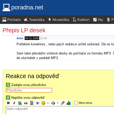
poradna.net
Počítače
Teraristika
Akvaristika
Kutilství
Hry
P
Přepis LP desek
Aron
,
04.11.2006
22:40
Potřebné konektory , nebo jejich redukce určitě seženeš. Dá se to
Sám také převádím vinilové desky do počítače ve formátu MP3. S
do sluchátek v podobě MP3.
Reakce na odpověď
1
Zadajte svou přezdívku:
2
Napište svou odpověď:
Mimo téma