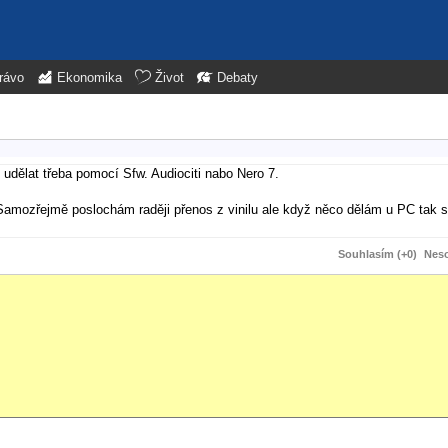
rávo
Ekonomika
Život
Debaty
 udělat třeba pomocí Sfw. Audiociti nabo Nero 7.
amozřejmě poslochám raději přenos z vinilu ale když něco dělám u PC tak s
Souhlasím (+0)
Neso