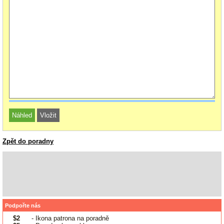
Zpět do poradny
Podpořte nás
$2
- Ikona patrona na poradně