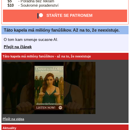
$5
- Poradna bez reklam
$10
- Soukromé poradenství
STAŇTE SE PATRONEM
Táto kapela má milióny fanúšikov. Až na to, že neexistuje.
O tom kam smeruje sucasne AI.
Přejít na článek
Táto kapela má milióny fanúšikov - až na to, že neexistuje
Přejít na videa
Aktuality