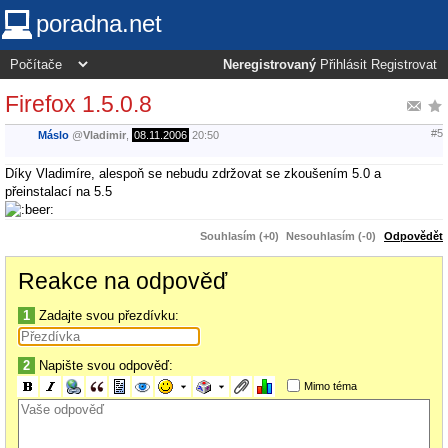
poradna.net
Neregistrovaný
Přihlásit
Registrovat
Firefox 1.5.0.8
#5
Máslo
@
Vladimir
,
08.11.2006
20:50
Díky Vladimíre, alespoň se nebudu zdržovat se zkoušením 5.0 a
přeinstalací na 5.5
Souhlasím (+0)
Nesouhlasím (-0)
Odpovědět
Reakce na odpověď
1
Zadajte svou přezdívku:
2
Napište svou odpověď:
Mimo téma