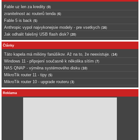
Fable uz len za kredity
(
0
)
zranitelnost ac routerů tenda
(
6
)
Fable 5 is back
(
5
)
Anthropic vypol najvykonejsie modely - pre vsetkych
(
16
)
Jak odhalit falešný USB flash disk?
(
20
)
Články
Táto kapela má milióny fanúšikov. Až na to, že neexistuje.
(
14
)
Windows 11 - připojení současně k několika sítím
(
7
)
NAS QNAP - výměna systémového disku
(
10
)
MikroTik router 11 - tipy
(
5
)
MikroTik router 10 - upgrade routeru
(
3
)
Reklama