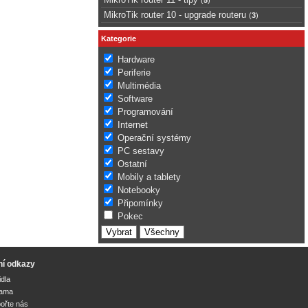
MikroTik router 10 - upgrade routeru
(
3
)
Kategorie
Hardware
Periferie
Multimédia
Software
Programování
Internet
Operační systémy
PC sestavy
Ostatní
Mobily a tablety
Notebooky
Připomínky
Pokec
ní odkazy
idla
lama
ořte nás