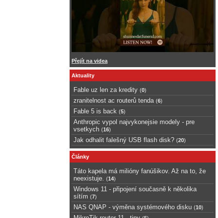
Přejít na videa
Aktuality
Fable uz len za kredity
(
0
)
zranitelnost ac routerů tenda
(
6
)
Fable 5 is back
(
5
)
Anthropic vypol najvykonejsie modely - pre
vsetkych
(
16
)
Jak odhalit falešný USB flash disk?
(
20
)
Články
Táto kapela má milióny fanúšikov. Až na to, že
neexistuje.
(
14
)
Windows 11 - připojení současně k několika
sítím
(
7
)
NAS QNAP - výměna systémového disku
(
10
)
MikroTik router 11 - tipy
(
5
)