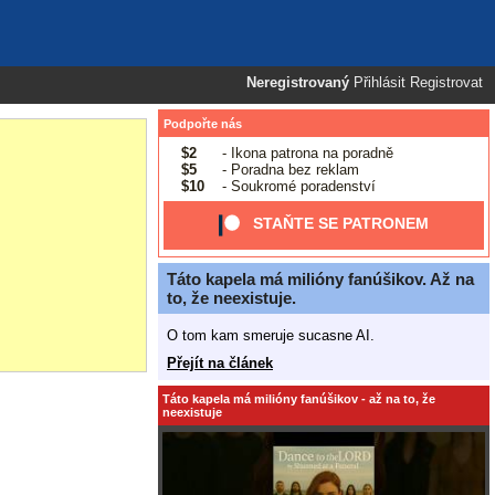
Neregistrovaný
Přihlásit
Registrovat
Podpořte nás
$2
- Ikona patrona na poradně
$5
- Poradna bez reklam
$10
- Soukromé poradenství
STAŇTE SE PATRONEM
Táto kapela má milióny fanúšikov. Až na
to, že neexistuje.
O tom kam smeruje sucasne AI.
Přejít na článek
Táto kapela má milióny fanúšikov - až na to, že
neexistuje