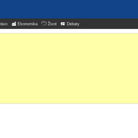
rávo
Ekonomika
Život
Debaty