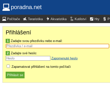
poradna.net
Počítače
Teraristika
Akvaristika
Kutilství
Hry
P
Přihlášení
1
Zadajte svou přezdívku nebo e-mail:
2
Zadajte své heslo:
Zapomenuté heslo
Zapamatovat přihlášení na tomto počítači