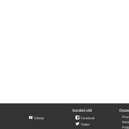
Sociální sítě
Ostat
Prav
Debaty
Facebook
Rek
Twitter
Podp