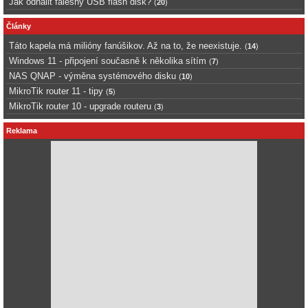
Jak odhalit falešný USB flash disk?
(
20
)
Články
Táto kapela má milióny fanúšikov. Až na to, že neexistuje.
(
14
)
Windows 11 - připojení současně k několika sítím
(
7
)
NAS QNAP - výměna systémového disku
(
10
)
MikroTik router 11 - tipy
(
5
)
MikroTik router 10 - upgrade routeru
(
3
)
Reklama