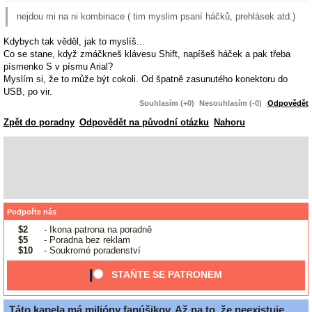
nejdou mi na ni kombinace ( tim myslim psaní háčků, prehlásek atd.)
Kdybych tak věděl, jak to myslíš...
Co se stane, když zmáčkneš klávesu Shift, napíšeš háček a pak třeba
písmenko S v písmu Arial?
Myslím si, že to může být cokoli. Od špatně zasunutého konektoru do
USB, po vir.
Souhlasím (+0)
Nesouhlasím (-0)
Odpovědět
Zpět do poradny
Odpovědět na původní otázku
Nahoru
Podpořte nás
$2
- Ikona patrona na poradně
$5
- Poradna bez reklam
$10
- Soukromé poradenství
STAŇTE SE PATRONEM
Táto kapela má milióny fanúšikov. Až na to, že neexistuje.