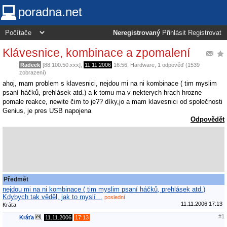
poradna.net
Neregistrovaný
Přihlásit
Registrovat
Klávesnice, kombinace a zpomalení
Radeek
[88.100.50.xxx],
11.11.2006
16:56
,
Hardware
, 1 odpověď (1539
zobrazení)
ahoj, mam problem s klavesnici, nejdou mi na ni kombinace ( tim myslim
psaní háčků, prehlásek atd.) a k tomu ma v nekterych hrach hrozne
pomale reakce, newite čim to je?? díky,jo a mam klavesnici od společnosti
Genius, je pres USB napojena
Odpovědět
Předmět
nejdou mi na ni kombinace ( tim myslim psaní háčků, prehlásek atd.)
Kdybych tak věděl, jak to myslí…
poslední
11.11.2006 17:13
Kráťa
#1
Kráťa
,
11.11.2006
17:13