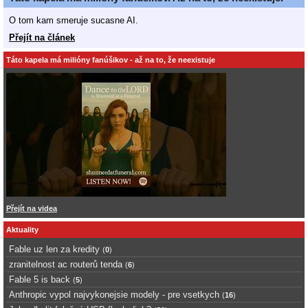
O tom kam smeruje sucasne AI.
Přejít na článek
Táto kapela má milióny fanúšikov - až na to, že neexistuje
Přejít na videa
Aktuality
Fable uz len za kredity
(
0
)
zranitelnost ac routerů tenda
(
6
)
Fable 5 is back
(
5
)
Anthropic vypol najvykonejsie modely - pre vsetkych
(
16
)