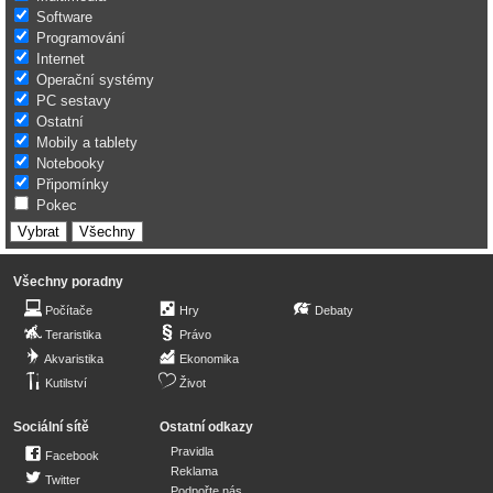
Software
Programování
Internet
Operační systémy
PC sestavy
Ostatní
Mobily a tablety
Notebooky
Připomínky
Pokec
Všechny poradny
Počítače
Hry
Debaty
Teraristika
Právo
Akvaristika
Ekonomika
Kutilství
Život
Sociální sítě
Ostatní odkazy
Pravidla
Facebook
Reklama
Twitter
Podpořte nás