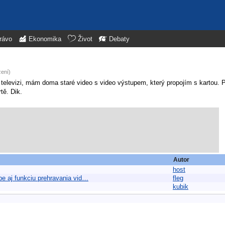
rávo
Ekonomika
Život
Debaty
zení)
o televizi, mám doma staré video s video výstupem, který propojím s kartou. 
tě. Dik.
Autor
host
e aj funkciu prehravania vid…
fleg
kubik