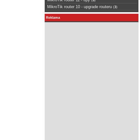
MikroTik router 10 - upgrade routeru
(
3
)
Reklama