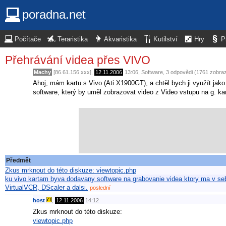
poradna.net
Počítače
Teraristika
Akvaristika
Kutilství
Hry
P
Přehrávání videa přes VIVO
Machy
[86.61.156.xxx],
12.11.2006
13:06
,
Software
, 3 odpovědi (1761 zobra
Ahoj, mám kartu s Vivo (Ati X1900GT), a chtěl bych ji využít jak
software, který by uměl zobrazovat video z Video vstupu na g. kar
Předmět
Zkus mrknout do této diskuze: viewtopic.php
ku vivo kartam byva dodavany software na grabovanie videa ktory ma v seb
VirtualVCR, DScaler a dalsi.
poslední
host
,
12.11.2006
14:12
Zkus mrknout do této diskuze:
viewtopic.php