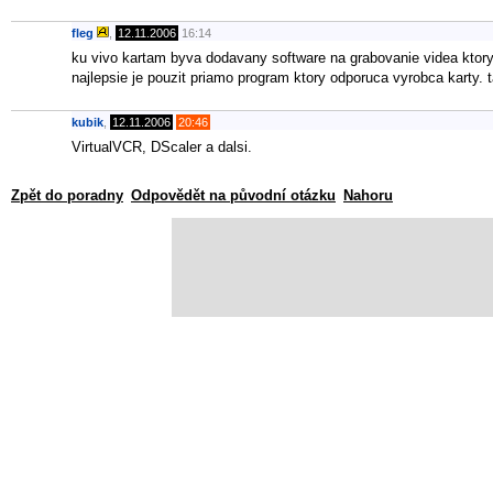
fleg
,
12.11.2006
16:14
ku vivo kartam byva dodavany software na grabovanie videa ktory
najlepsie je pouzit priamo program ktory odporuca vyrobca karty. 
kubik
,
12.11.2006
20:46
VirtualVCR, DScaler a dalsi.
Zpět do poradny
Odpovědět na původní otázku
Nahoru