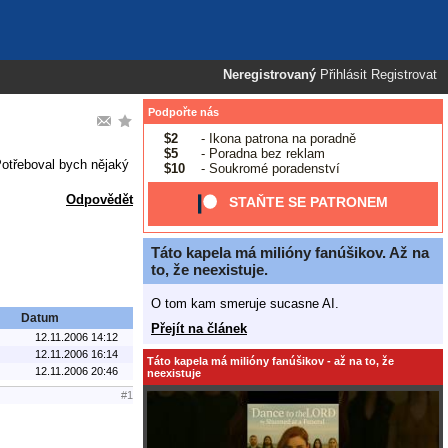
Neregistrovaný
Přihlásit
Registrovat
Podpořte nás
$2
- Ikona patrona na poradně
$5
- Poradna bez reklam
Potřeboval bych nějaký
$10
- Soukromé poradenství
Odpovědět
STAŇTE SE PATRONEM
Táto kapela má milióny fanúšikov. Až na
to, že neexistuje.
O tom kam smeruje sucasne AI.
Datum
Přejít na článek
12.11.2006 14:12
12.11.2006 16:14
Táto kapela má milióny fanúšikov - až na to, že
12.11.2006 20:46
neexistuje
#1