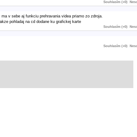
Souhlasím (+0)
Neso
 ma v sebe aj funkciu prehravania videa priamo zo zdroja.
takze pohladaj na cd dodane ku grafickej karte
Souhlasím (+0)
Neso
Souhlasím (+0)
Neso