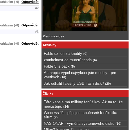
uhlasím (-0)
Odpovědět
#2
uhlasím (-0)
Odpovědět
#3
Přejít na videa
uhlasím (-0)
Odpovědět
Aktuality
Fable uz len za kredity
(
0
)
zranitelnost ac routerů tenda
(
6
)
Fable 5 is back
(
5
)
Anthropic vypol najvykonejsie modely - pre
vsetkych
(
16
)
Jak odhalit falešný USB flash disk?
(
20
)
Články
Táto kapela má milióny fanúšikov. Až na to, že
neexistuje.
(
14
)
Windows 11 - připojení současně k několika
sítím
(
7
)
NAS QNAP - výměna systémového disku
(
10
)
MikroTik router 11 - tipy
(
5
)