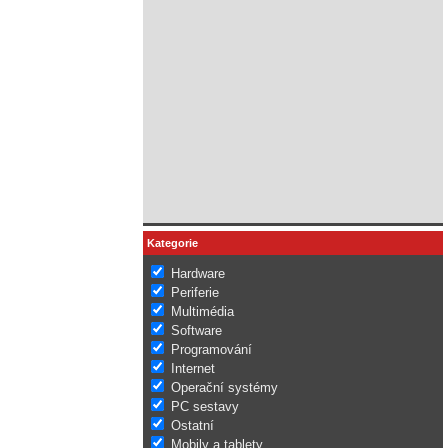
Kategorie
Hardware
Periferie
Multimédia
Software
Programování
Internet
Operační systémy
PC sestavy
Ostatní
Mobily a tablety