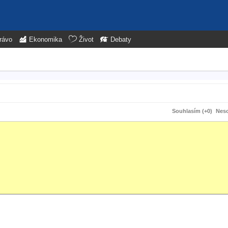
rávo
Ekonomika
Život
Debaty
Souhlasím (+0)
Neso