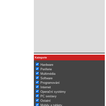
Kategorie
Hardware
Periferie
Multimédia
Software
Programování
Internet
Operační systémy
PC sestavy
Ostatní
Mobily a tablety