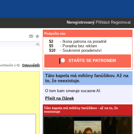
Neregistrovaný
Přihlásit
Registrovat
Podpořte nás
$2
- Ikona patrona na poradně
#1
$5
- Poradna bez reklam
$10
- Soukromé poradenství
STAŇTE SE PATRONEM
uhlasím (-0)
Odpovědět
Táto kapela má milióny fanúšikov. Až na
to, že neexistuje.
O tom kam smeruje sucasne AI.
Přejít na článek
Táto kapela má milióny fanúšikov - až na to, že
neexistuje