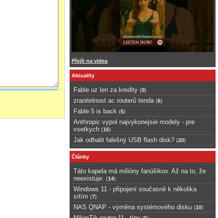
Přejít na videa
Aktuality
Fable uz len za kredity
(
0
)
zranitelnost ac routerů tenda
(
6
)
Fable 5 is back
(
5
)
Anthropic vypol najvykonejsie modely - pre
vsetkych
(
16
)
Jak odhalit falešný USB flash disk?
(
20
)
Články
Táto kapela má milióny fanúšikov. Až na to, že
neexistuje.
(
14
)
Windows 11 - připojení současně k několika
sítím
(
7
)
NAS QNAP - výměna systémového disku
(
10
)
MikroTik router 11 - tipy
(
5
)