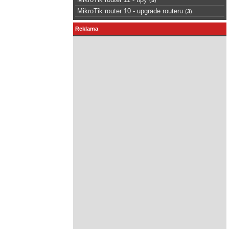
MikroTik router 10 - upgrade routeru
(
3
)
Reklama