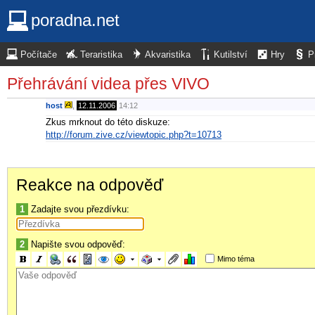
poradna.net
Počítače
Teraristika
Akvaristika
Kutilství
Hry
P
Přehrávání videa přes VIVO
host
,
12.11.2006
14:12
Zkus mrknout do této diskuze:
http://forum.zive.cz/viewtopic.php?t=10713
Reakce na odpověď
1
Zadajte svou přezdívku:
2
Napište svou odpověď:
Mimo téma