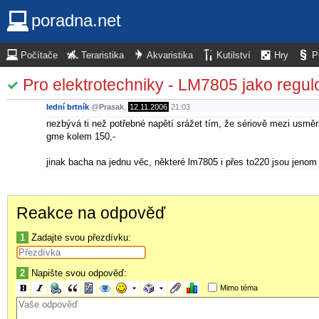
poradna.net
Počítače
Teraristika
Akvaristika
Kutilství
Hry
P
Pro elektrotechniky - LM7805 jako regul
lední brtník
@
Prasak
,
12.11.2006
21:03
nezbývá ti než potřebné napětí srážet tím, že sériově mezi usměrně
gme kolem 150,-
jinak bacha na jednu věc, některé lm7805 i přes to220 jsou jenom
Reakce na odpověď
1
Zadajte svou přezdívku:
2
Napište svou odpověď:
Mimo téma