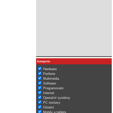
Kategorie
Hardware
Periferie
Multimédia
Software
Programování
Internet
Operační systémy
PC sestavy
Ostatní
Mobily a tablety