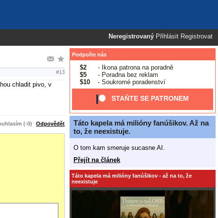
Neregistrovaný
Přihlásit
Registrovat
Podpořte nás
$2
- Ikona patrona na poradně
#13
$5
- Poradna bez reklam
$10
- Soukromé poradenství
hou chladit pivo, v
STAŇTE SE PATRONEM
Táto kapela má milióny fanúšikov. Až na
uhlasím (-0)
Odpovědět
to, že neexistuje.
O tom kam smeruje sucasne AI.
Přejít na článek
Táto kapela má milióny fanúšikov - až na to, že
neexistuje