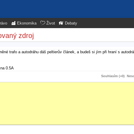
rávo
Ekonomika
Život
Debaty
ovaný zdroj
né trafo a autodráhu dáš peltierův článek, a budeš si jím při hraní s autodrá
 na 0.5A
Souhlasím (+0)
Neso