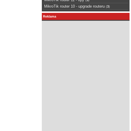
MikroTik router 10 - upgrade routeru
(
3
)
Reklama