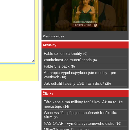
Přejít na videa
Aktuality
Fable uz len za kredity
(
0
)
zranitelnost ac routerů tenda
(
6
)
Fable 5 is back
(
5
)
Anthropic vypol najvykonejsie modely - pre
vsetkych
(
16
)
Jak odhalit falešný USB flash disk?
(
20
)
Články
Táto kapela má milióny fanúšikov. Až na to, že
neexistuje.
(
14
)
Windows 11 - připojení současně k několika
sítím
(
7
)
NAS QNAP - výměna systémového disku
(
10
)
MikroTik router 11 - tipy
(
5
)