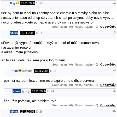
#2
fleg
,
13.11.2006
10:29
tiez by som to videl na zapnuty sporic energie u sietovky alebo na blbe
nastavenie leasu od dhcp servera. nb si asi po uplynuti doby nevie vypytat
novu ip adresu kdeto pc hej. u aceru by som sa ani nedivil;o)
Souhlasím (+0)
Nesouhlasím (-0)
Odpovědět
#3
vlkus
,
13.11.2006
11:11
síˇovka být vypnutá nemůže, když pomocí ní můžu komunikovat s s
nastavením routeru
a adresu mám přidělěnou
až to zas udělá, tak sem pošlu log routeru
Souhlasím (+0)
Nesouhlasím (-0)
Odpovědět
#4
fleg
@
vlkus
,
13.11.2006
11:15
pozri si na routri lease time resp expire time u dhcp servera
Souhlasím (+0)
Nesouhlasím (-0)
Odpovědět
#5
vlkus
@
fleg
,
13.11.2006
23:24
čas už v pořádku, ale problém trvá
Souhlasím (+0)
Nesouhlasím (-0)
Odpovědět
#6
vlkus
,
13.11.2006
23:26