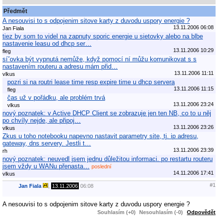
Předmět
A nesouvisi to s odpojenim sitove karty z duvodu uspory energie ?
13.11.2006 06:08
Jan Fiala
tiez by som to videl na zapnuty sporic energie u sietovky alebo na blbe
nastavenie leasu od dhcp ser…
13.11.2006 10:29
fleg
síˇovka být vypnutá nemůže, když pomocí ní můžu komunikovat s s
nastavením routeru a adresu mám přid…
13.11.2006 11:11
vlkus
pozri si na routri lease time resp expire time u dhcp servera
13.11.2006 11:15
fleg
čas už v pořádku, ale problém trvá
13.11.2006 23:24
vlkus
nový poznatek: v Active DHCP Client se zobrazuje jen ten NB, co to u něj
po chvíly nejde, ale připoj…
13.11.2006 23:26
vlkus
Zkus u toho notebooku napevno nastavit parametry site, tj. ip adresu,
gateway, dns servery. Jestli t…
13.11.2006 23:39
rh
nový poznatek: neuvedl jsem jednu důležitou informaci. po restartu routeru
jsem vždy u WANu přenasta…
poslední
14.11.2006 17:41
vlkus
#1
Jan Fiala
,
13.11.2006
06:08
A nesouvisi to s odpojenim sitove karty z duvodu uspory energie ?
Souhlasím (+0)
Nesouhlasím (-0)
Odpovědět