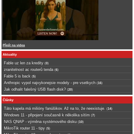
Přejít na videa
Aktuality
Fable uz len za kredity
(
0
)
zranitelnost ac routerů tenda
(
6
)
Fable 5 is back
(
5
)
Anthropic vypol najvykonejsie modely - pre vsetkych
(
16
)
Jak odhalit falešný USB flash disk?
(
20
)
Články
Táto kapela má milióny fanúšikov. Až na to, že neexistuje.
(
14
)
Windows 11 - připojení současně k několika sítím
(
7
)
NAS QNAP - výměna systémového disku
(
10
)
MikroTik router 11 - tipy
(
5
)