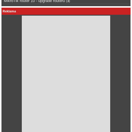
MikroTik router 10 - upgrade routeru
(
3
)
Reklama