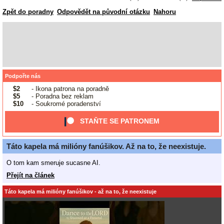
Zpět do poradny
Odpovědět na původní otázku
Nahoru
Podpořte nás
$2
- Ikona patrona na poradně
$5
- Poradna bez reklam
$10
- Soukromé poradenství
STAŇTE SE PATRONEM
Táto kapela má milióny fanúšikov. Až na to, že neexistuje.
O tom kam smeruje sucasne AI.
Přejít na článek
Táto kapela má milióny fanúšikov - až na to, že neexistuje