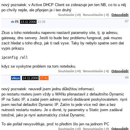
nový poznatek: v Active DHCP Client se zobrazuje jen ten NB, co to u něj
po chvíly nejde, ale připojen je i ten druhý
Souhlasím (+0)
Nesouhlasím (-0)
Odpovědět
#7
rh
,
13.11.2006
23:39
Zkus u toho notebooku napevno nastavit parametry site, tj. ip adresu,
gateway, dns servery. Jestli to bude bez problemu fungovat, pak muzes
zacit hledat u toho dhcp, jak ti radi vyse. Taky by nebylo spatne sem dat
vypis prikazu
ipconfig /all
kdyz se vyskytne problem na tom noteboku.
Souhlasím (+0)
Nesouhlasím (-0)
Odpovědět
#8
vlkus
,
14.11.2006
17:41
nový poznatek: neuvedl jsem jednu důležitou informaci.
po restartu routeru jsem vždy u WANu přenastavil z defaultního Dynamic
IP na Satic IP, a zadal jsem adresy servrů dodávané poskytovatelem. nyní
jsem nechal defaultní Dynamic IP. Zatím to jede více než den a bez
nutnosti restartu routeru. Je o divné, ty parametry u Static jsem zadával
totožné, jako je nyní automaticky získal Dynamic.
To ale pořád nevysvětluje, proč to předtim šlo jen na jednom PC
Souhlasím (+0)
Nesouhlasím (-0)
Odpovědět