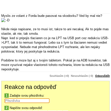
Myslis ze volant z Forda bude pasovat na skodovku? Ved by mal nie?
Nikde nieje napisane, ze to musi ist, takze to ani necakaj. Ak to pojde mas
stastie, ak nie, tak smola.
Napr. ked si pripojis tlaciaren co je na LPT na USB port cez redukciu USB-
>LPT, tak ti to nemusi fungovat. Lebo sa s tym ta tlaciaren nemusi vediet
vysporiadat. Nebude mat plnohodnotne LPT rozhranie, ale len nejaky
polotovar, ktory jej poskytuje ta redukcia.
Podobne to moze byt aj s tvojim tabletom. Pokial je na ADB konektor, tak
moze vyuzivat nejake vlastonsti tohoto rozhrania, ktore ta redukcia na USB
neposkytuje.
Souhlasím (+0)
Nesouhlasím (-0)
Odpovědět
Reakce na odpověď
1
Zadajte svou přezdívku:
2
Napište svou odpověď: