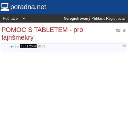
poradna.net
Neregistrovaný
Přihlásit
Registrovat
POMOC S TABLETEM - pro
fajnšmekry
#1
shiro
,
13.11.2006
20:33