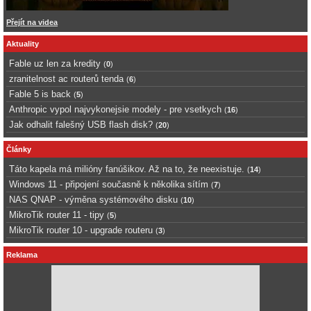
Přejít na videa
Aktuality
Fable uz len za kredity
(
0
)
zranitelnost ac routerů tenda
(
6
)
Fable 5 is back
(
5
)
Anthropic vypol najvykonejsie modely - pre vsetkych
(
16
)
Jak odhalit falešný USB flash disk?
(
20
)
Články
Táto kapela má milióny fanúšikov. Až na to, že neexistuje.
(
14
)
Windows 11 - připojení současně k několika sítím
(
7
)
NAS QNAP - výměna systémového disku
(
10
)
MikroTik router 11 - tipy
(
5
)
MikroTik router 10 - upgrade routeru
(
3
)
Reklama