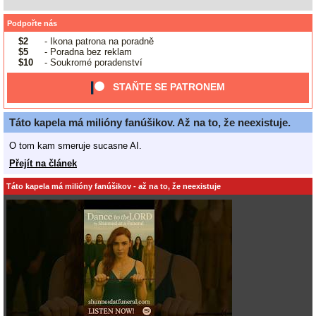
Podpořte nás
$2
- Ikona patrona na poradně
$5
- Poradna bez reklam
$10
- Soukromé poradenství
STAŇTE SE PATRONEM
Táto kapela má milióny fanúšikov. Až na to, že neexistuje.
O tom kam smeruje sucasne AI.
Přejít na článek
Táto kapela má milióny fanúšikov - až na to, že neexistuje