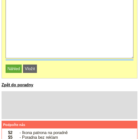
Zpět do poradny
Podpořte nás
$2
- Ikona patrona na poradně
$5
- Poradna bez reklam