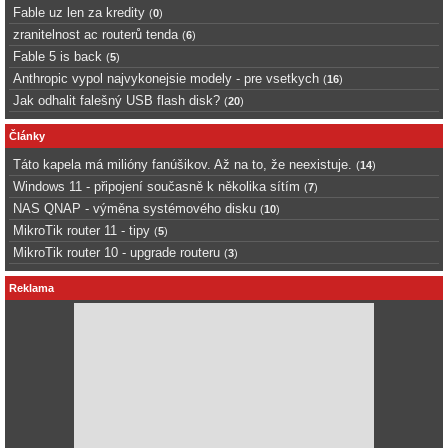
Fable uz len za kredity
(
0
)
zranitelnost ac routerů tenda
(
6
)
Fable 5 is back
(
5
)
Anthropic vypol najvykonejsie modely - pre vsetkych
(
16
)
Jak odhalit falešný USB flash disk?
(
20
)
Články
Táto kapela má milióny fanúšikov. Až na to, že neexistuje.
(
14
)
Windows 11 - připojení současně k několika sítím
(
7
)
NAS QNAP - výměna systémového disku
(
10
)
MikroTik router 11 - tipy
(
5
)
MikroTik router 10 - upgrade routeru
(
3
)
Reklama