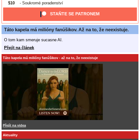
$10
- Soukromé poradenství
STAŇTE SE PATRONEM
Táto kapela má milióny fanúšikov. Až na to, že neexistuje.
O tom kam smeruje sucasne AI.
Přejít na článek
Táto kapela má milióny fanúšikov - až na to, že neexistuje
Přejít na videa
Aktuality