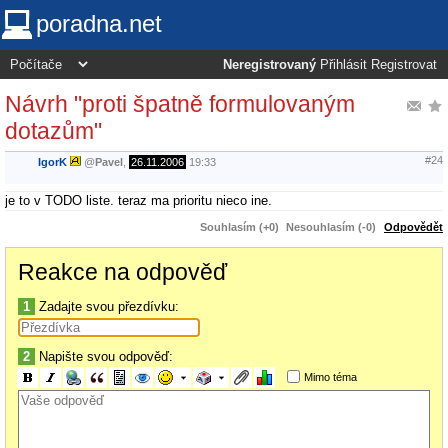
poradna.net
Neregistrovaný
Přihlásit
Registrovat
Návrh "proti špatně formulovaným
dotazům"
#24
IgorK
@
Pavel
,
26.11.2006
19:33
je to v TODO liste. teraz ma prioritu nieco ine.
Souhlasím (+0)
Nesouhlasím (-0)
Odpovědět
Reakce na odpověď
1
Zadajte svou přezdívku:
2
Napište svou odpověď:
Mimo téma