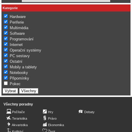
Kategorie
Hardware
Periferie
Multimédia
Software
Programování
Internet
Operační systémy
PC sestavy
Ostatní
Mobily a tablety
Notebooky
Připomínky
Pokec
Všechny poradny
Počítače
Hry
Debaty
Teraristika
Právo
Akvaristika
Ekonomika
Kutilství
Život