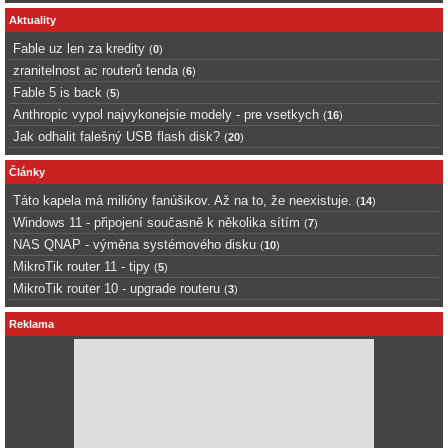
Aktuality
Fable uz len za kredity
(
0
)
zranitelnost ac routerů tenda
(
6
)
Fable 5 is back
(
5
)
Anthropic vypol najvykonejsie modely - pre vsetkych
(
16
)
Jak odhalit falešný USB flash disk?
(
20
)
Články
Táto kapela má milióny fanúšikov. Až na to, že neexistuje.
(
14
)
Windows 11 - připojení současně k několika sítím
(
7
)
NAS QNAP - výměna systémového disku
(
10
)
MikroTik router 11 - tipy
(
5
)
MikroTik router 10 - upgrade routeru
(
3
)
Reklama