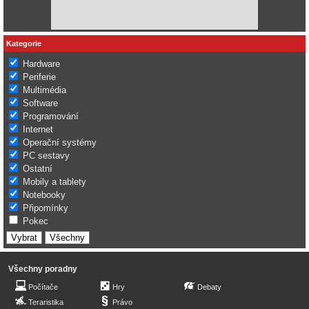
Kategorie
Hardware
Periferie
Multimédia
Software
Programování
Internet
Operační systémy
PC sestavy
Ostatní
Mobily a tablety
Notebooky
Připomínky
Pokec
Všechny poradny
Počítače
Hry
Debaty
Teraristika
Právo