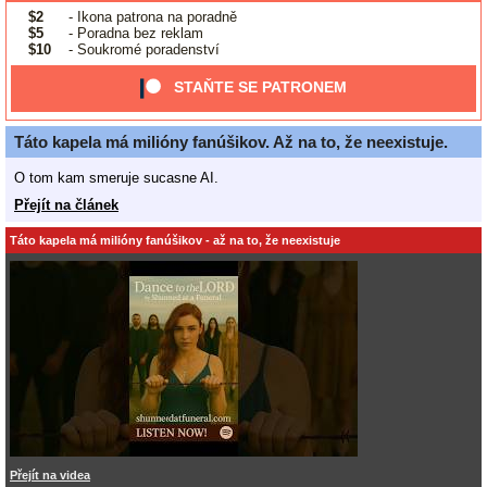
$2
- Ikona patrona na poradně
$5
- Poradna bez reklam
$10
- Soukromé poradenství
STAŇTE SE PATRONEM
Táto kapela má milióny fanúšikov. Až na to, že neexistuje.
O tom kam smeruje sucasne AI.
Přejít na článek
Táto kapela má milióny fanúšikov - až na to, že neexistuje
Přejít na videa