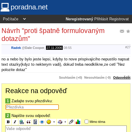
poradna.net
Neregistrovaný
Přihlásit
Registrovat
Návrh "proti špatně formulovaným
dotazům"
#27
Radek
@
Dale Cooper
,
27.11.2006
08:55
no a nebo by bylo jeste lepsi, kdyby to nove prispivajiciho nepustilo napsat
text otazky(kdyz to nekterym vadi), dokud treba neodklikne,ze cetl "Nez
polozite dotaz"
Souhlasím (+0)
Nesouhlasím (-0)
Odpovědět
Reakce na odpověď
1
Zadajte svou přezdívku:
2
Napište svou odpověď:
Mimo téma