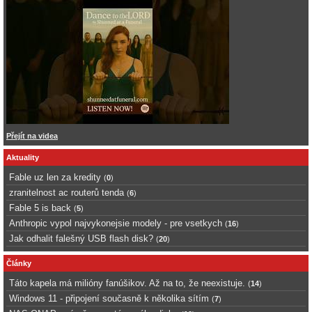
Přejít na videa
Aktuality
Fable uz len za kredity
(
0
)
zranitelnost ac routerů tenda
(
6
)
Fable 5 is back
(
5
)
Anthropic vypol najvykonejsie modely - pre vsetkych
(
16
)
Jak odhalit falešný USB flash disk?
(
20
)
Články
Táto kapela má milióny fanúšikov. Až na to, že neexistuje.
(
14
)
Windows 11 - připojení současně k několika sítím
(
7
)