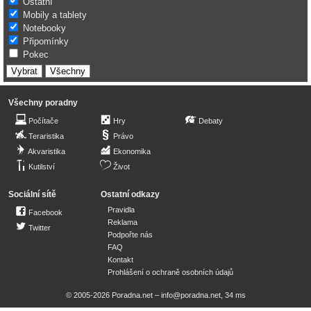
Ostatní
Mobily a tablety
Notebooky
Připomínky
Pokec
Všechny poradny
Počítače
Hry
Debaty
Teraristika
Právo
Akvaristika
Ekonomika
Kutilství
Život
Sociální sítě
Ostatní odkazy
Pravidla
Facebook
Reklama
Twitter
Podpořte nás
FAQ
Kontakt
Prohlášení o ochraně osobních údajů
© 2005-2026 Poradna.net –
info@poradna.net
,
34 ms