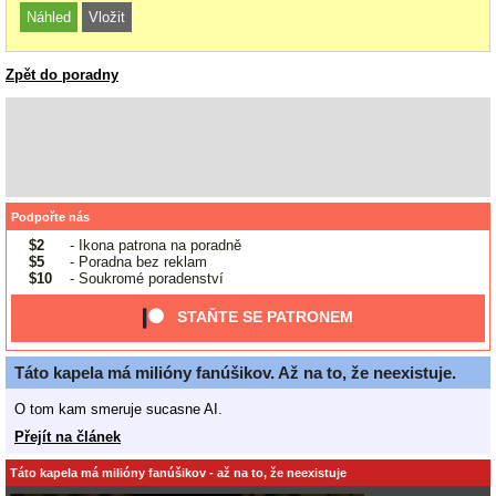
Zpět do poradny
Podpořte nás
$2
- Ikona patrona na poradně
$5
- Poradna bez reklam
$10
- Soukromé poradenství
STAŇTE SE PATRONEM
Táto kapela má milióny fanúšikov. Až na to, že neexistuje.
O tom kam smeruje sucasne AI.
Přejít na článek
Táto kapela má milióny fanúšikov - až na to, že neexistuje