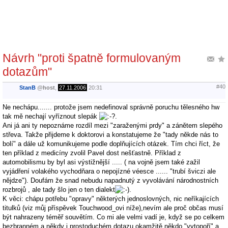
Návrh "proti špatně formulovaným
dotazům"
#40
StanB
@
host
,
27.11.2006
20:31
Ne nechápu....... protože jsem nedefinoval správně poruchu tělesného hw
tak mě nechají vyříznout slepák
.
Ani já ani ty nepoznáme rozdíl mezi "zaraženými prdy" a zánětem slepého
střeva. Takže přijdeme k doktorovi a konstatujeme že "tady někde nás to
bolí" a dále už komunikujeme podle doplňujících otázek. Tím chci říct, že
ten příklad z medicíny zvolil Pavel dost nešťastně. Příklad z
automobilismu by byl asi výstižnější ..... ( na vojně jsem také zažil
vyjádření volakého vychodňara o nepojízné véesce ...... "trubí šviczi ale
nějdze"). Doufám že snad nebudu napadnutý z vyvolávání národnostních
rozbrojů , ale tady šlo jen o ten dialekt
.
K věci: chápu potřebu "opravy" některých jednoslovných, nic neříkajících
titulků (viz můj příspěvek Touchwood_ovi níže),nevím ale proč občas musí
být nahrazeny téměř souvětím. Co mi ale velmi vadí je, když se po celkem
bezbranném a někdy i prostoduchém dotazu okamžitě někdo "vytopoří" a