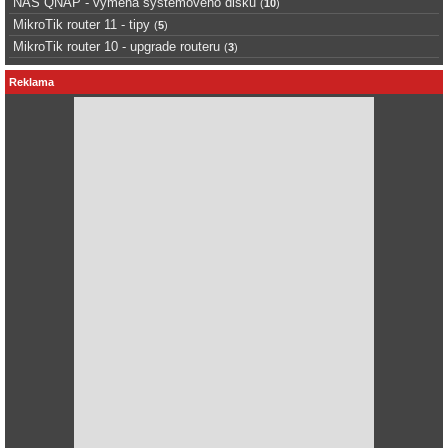
NAS QNAP - výměna systémového disku
(
10
)
MikroTik router 11 - tipy
(
5
)
MikroTik router 10 - upgrade routeru
(
3
)
Reklama