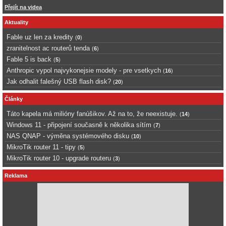
Přejít na videa
Aktuality
Fable uz len za kredity
(
0
)
zranitelnost ac routerů tenda
(
6
)
Fable 5 is back
(
5
)
Anthropic vypol najvykonejsie modely - pre vsetkych
(
16
)
Jak odhalit falešný USB flash disk?
(
20
)
Články
Táto kapela má milióny fanúšikov. Až na to, že neexistuje.
(
14
)
Windows 11 - připojení současně k několika sítím
(
7
)
NAS QNAP - výměna systémového disku
(
10
)
MikroTik router 11 - tipy
(
5
)
MikroTik router 10 - upgrade routeru
(
3
)
Reklama