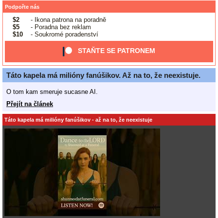
Podpořte nás
$2
- Ikona patrona na poradně
$5
- Poradna bez reklam
$10
- Soukromé poradenství
STAŇTE SE PATRONEM
Táto kapela má milióny fanúšikov. Až na to, že neexistuje.
O tom kam smeruje sucasne AI.
Přejít na článek
Táto kapela má milióny fanúšikov - až na to, že neexistuje