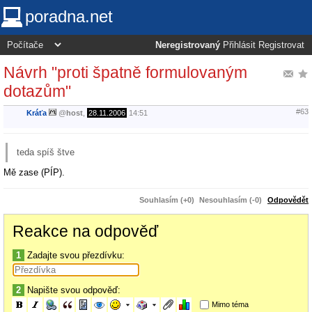
poradna.net
Neregistrovaný
Přihlásit
Registrovat
Návrh "proti špatně formulovaným
dotazům"
#63
Kráťa
@
host
,
28.11.2006
14:51
teda spíš štve
Mě zase (PÍP).
Souhlasím (+0)
Nesouhlasím (-0)
Odpovědět
Reakce na odpověď
1
Zadajte svou přezdívku:
2
Napište svou odpověď:
Mimo téma