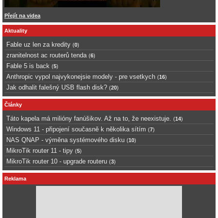
Přejít na videa
Aktuality
Fable uz len za kredity
(
0
)
zranitelnost ac routerů tenda
(
6
)
Fable 5 is back
(
5
)
Anthropic vypol najvykonejsie modely - pre vsetkych
(
16
)
Jak odhalit falešný USB flash disk?
(
20
)
Články
Táto kapela má milióny fanúšikov. Až na to, že neexistuje.
(
14
)
Windows 11 - připojení současně k několika sítím
(
7
)
NAS QNAP - výměna systémového disku
(
10
)
MikroTik router 11 - tipy
(
5
)
MikroTik router 10 - upgrade routeru
(
3
)
Reklama