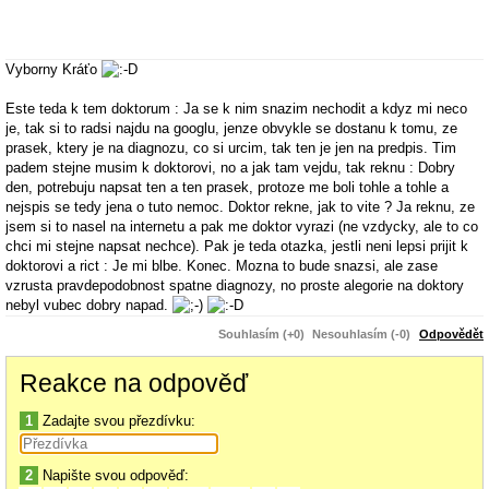
Vyborny Kráťo
Este teda k tem doktorum : Ja se k nim snazim nechodit a kdyz mi neco
je, tak si to radsi najdu na googlu, jenze obvykle se dostanu k tomu, ze
prasek, ktery je na diagnozu, co si urcim, tak ten je jen na predpis. Tim
padem stejne musim k doktorovi, no a jak tam vejdu, tak reknu : Dobry
den, potrebuju napsat ten a ten prasek, protoze me boli tohle a tohle a
nejspis se tedy jena o tuto nemoc. Doktor rekne, jak to vite ? Ja reknu, ze
jsem si to nasel na internetu a pak me doktor vyrazi (ne vzdycky, ale to co
chci mi stejne napsat nechce). Pak je teda otazka, jestli neni lepsi prijit k
doktorovi a rict : Je mi blbe. Konec. Mozna to bude snazsi, ale zase
vzrusta pravdepodobnost spatne diagnozy, no proste alegorie na doktory
nebyl vubec dobry napad.
Souhlasím (+0)
Nesouhlasím (-0)
Odpovědět
Reakce na odpověď
1
Zadajte svou přezdívku:
2
Napište svou odpověď: