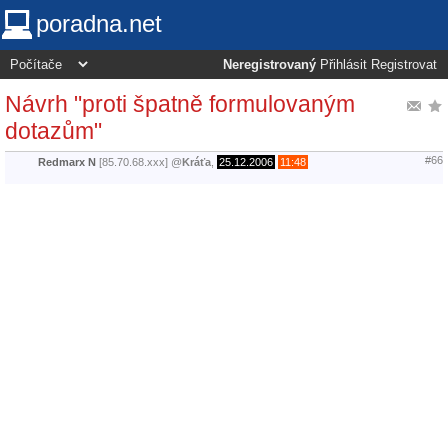
poradna.net
Neregistrovaný
Přihlásit
Registrovat
Návrh "proti špatně formulovaným
dotazům"
#66
Redmarx N
[85.70.68.xxx]
@
Kráťa
,
25.12.2006
11:48