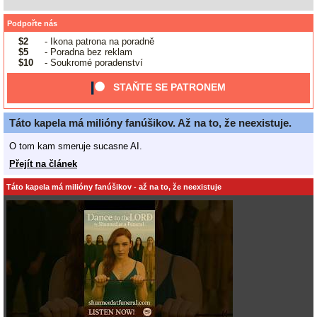
Podpořte nás
$2
- Ikona patrona na poradně
$5
- Poradna bez reklam
$10
- Soukromé poradenství
STAŇTE SE PATRONEM
Táto kapela má milióny fanúšikov. Až na to, že neexistuje.
O tom kam smeruje sucasne AI.
Přejít na článek
Táto kapela má milióny fanúšikov - až na to, že neexistuje