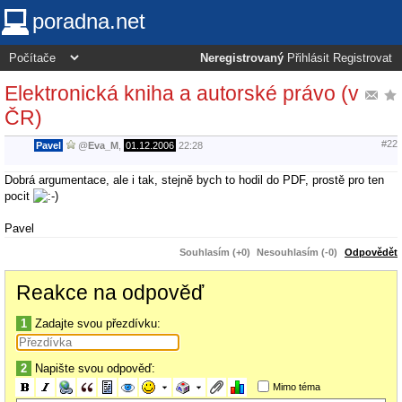
poradna.net
Neregistrovaný
Přihlásit
Registrovat
Elektronická kniha a autorské právo (v
ČR)
#22
Pavel
@
Eva_M
,
01.12.2006
22:28
Dobrá argumentace, ale i tak, stejně bych to hodil do PDF, prostě pro ten
pocit
Pavel
Souhlasím (+0)
Nesouhlasím (-0)
Odpovědět
Reakce na odpověď
1
Zadajte svou přezdívku:
2
Napište svou odpověď:
Mimo téma