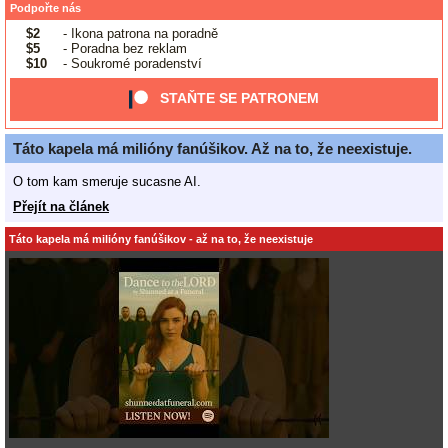
Podpořte nás
$2
- Ikona patrona na poradně
$5
- Poradna bez reklam
$10
- Soukromé poradenství
STAŇTE SE PATRONEM
Táto kapela má milióny fanúšikov. Až na to, že neexistuje.
O tom kam smeruje sucasne AI.
Přejít na článek
Táto kapela má milióny fanúšikov - až na to, že neexistuje