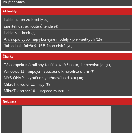
Přejít na videa
Aktuality
Fable uz len za kredity
(
0
)
zranitelnost ac routerů tenda
(
6
)
Fable 5 is back
(
5
)
Anthropic vypol najvykonejsie modely - pre vsetkych
(
16
)
Jak odhalit falešný USB flash disk?
(
20
)
Články
Táto kapela má milióny fanúšikov. Až na to, že neexistuje.
(
14
)
Windows 11 - připojení současně k několika sítím
(
7
)
NAS QNAP - výměna systémového disku
(
10
)
MikroTik router 11 - tipy
(
5
)
MikroTik router 10 - upgrade routeru
(
3
)
Reklama