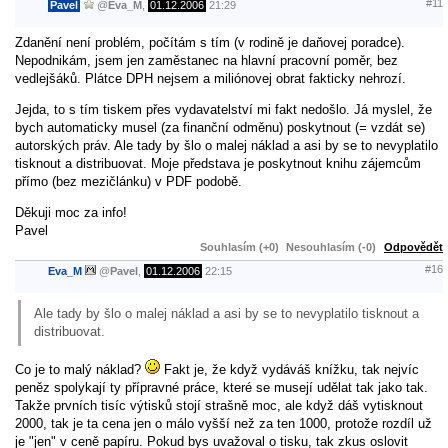
#11
Pavel
@
Eva_M
,
01.12.2006
21:29
Zdanění není problém, počítám s tím (v rodině je daňovej poradce).
Nepodnikám, jsem jen zaměstanec na hlavní pracovní poměr, bez
vedlejšáků. Plátce DPH nejsem a miliónovej obrat fakticky nehrozí.
Jejda, to s tím tiskem přes vydavatelství mi fakt nedošlo. Já myslel, že
bych automaticky musel (za finanční odměnu) poskytnout (= vzdát se)
autorských práv. Ale tady by šlo o malej náklad a asi by se to nevyplatilo
tisknout a distribuovat. Moje představa je poskytnout knihu zájemcům
přímo (bez mezičlánku) v PDF podobě.
Děkuji moc za info!
Pavel
Souhlasím (+0)
Nesouhlasím (-0)
Odpovědět
#16
Eva_M
@
Pavel
,
01.12.2006
22:15
Ale tady by šlo o malej náklad a asi by se to nevyplatilo tisknout a
distribuovat.
Co je to malý náklad?
Fakt je, že když vydáváš knížku, tak nejvíc
peněz spolykají ty přípravné práce, které se musejí udělat tak jako tak.
Takže prvních tisíc výtisků stojí strašně moc, ale když dáš vytisknout
2000, tak je ta cena jen o málo vyšší než za ten 1000, protože rozdíl už
je "jen" v ceně papíru. Pokud bys uvažoval o tisku, tak zkus oslovit