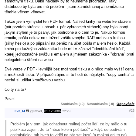
samotným tisku. Další náklady by to neúměrně prodražily. Taky
distribuce by byla pro mě problém - jsem zaměstnanej a nemůžu se
těmhle věcem věnovat.
Takže jsem vymyslel ten PDF formát. Náhled knihy na webu ke stažení
(pár prvních stránek + obsah + pár vybranejch stránek) aby bylo jasný
jakým stylem je to psaný, jak podrobně a o čem to je. Nákup formou
emailu, pošlu odkaz na stažení zašifrovanýho RAR archivu s knihou
(silný heslo) a po připsání na peněz na účet pošlu mailem heslo. Každá
kniha pro každýho záklazníka bude mít v záhlaví "identifikační kód",
kterej jednoznačně svážu s emailem a jménem zákazníka - "obrana" proti
nelegálnímu šíření na webu.
Dvě verze v PDF - levnější bez možnosti tisku a o něco málo vyšší cena
s možností tisku. V případě zájmu si to hodí do nějakýho "copy centra" a
nechá si udělat kroužkovou vazbu.
Co ty na to?
Pavel
Souhlasím (+0)
Nesouhlasím (-0)
Odpovědět
#23
Eva_M
@
Pavel
,
01.12.2006
22:29
Problém je v tom, jak odhadnout reálnej počet lidí, co by mělo o tu
publikaci zájem. Je to "něco kolem počítačů" a když se podívám
optimisticky, tak bych to viděl na pár set kusů (a možná ani to ne).