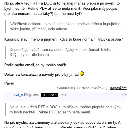
No jo, ale v těch RTF a DOC si to nějakej maňas přepíše po svým, to
bych nechtěl. Pěkně PDF ať se to nedá měnit. Věci jako můj podpis
(razítko nemám, na co taky?) tam nemusí být?
Náležitosti dokladu - hlavně identifikace prodávajícího a kupujícího,
takže jméno, příjmení, celá adresa
Kupující: stačí jméno a příjmení, když to bude normální fyzická osoba?
Doporučuju uvádět tam na sebe nějaký kontakt (email, telefon,
ICQ, skype - dle libosti)
Podle mýho email, to by mohlo stačit.
Děkuji za konzulatci a návody pro blbý já rád
Pavel
Souhlasím (+0)
Nesouhlasím (-0)
Odpovědět
#19
Eva_M
@
Pavel
,
01.12.2006
22:21
No jo, ale v těch RTF a DOC si to nějakej maňas přepíše po svým,
to bych nechtěl. Pěkně PDF ať se to nedá měnit.
No jak myslíš. Za změněný a zfalšovaný doklad odpovídá on, ne ty. A
stejně nezabráníš tomu, aby si v případě zájmu udělal "jako" Tebou