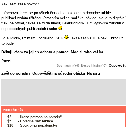
Tak jsem zase pokročil...
Informoval jsem se po všech čertech a nakonec to dopadne takhle:
publikaci vydám tištěnou (prozatím velice maličkej náklad, ale je to digitální
tisk, ne offset, takže se to dá unést) i elektronicky. Tím vyhovím zákonu o
neperiodických publikacích i sobě
Jo a lidičky, už mám i přiděleno ISBN
Takže zafinišuju a pak... brzo už
to bude.
Děkuji všem za jejich ochotu a pomoc. Moc si toho vážím.
Pavel
Souhlasím (+0)
Nesouhlasím (-0)
Odpovědět
Zpět do poradny
Odpovědět na původní otázku
Nahoru
Podpořte nás
$2
- Ikona patrona na poradně
$5
- Poradna bez reklam
$10
- Soukromé poradenství