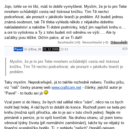
Jojo, tohle se mi líbí, máš to dobře vymyšlené. Myslím, že je to pro Tebe
mnohem schůdnější cesta než tisknout knížku. Tím Tě nechci
podceňovat, ale prorazit v jakékoliv branži je problém. Až budeš jednou
známá osobnost, tak Tě třeba vyhledá někdo z nějakého dobrého
nakladatelství a nabídne Ti dobré podmínky, když jim napíšeš knihu o....
a oni to vytisknou a Ty z toho budeš mít odměnu ve výši .... Ale ty
začátky jsou těžké. Držím palce, ať se Ti daří!
Souhlasím (+0)
Nesouhlasím (-0)
Odpovědět
#29
Pavel
@
Eva_M
,
01.12.2006
22:43
Myslím, že je to pro Tebe mnohem schůdnější cesta než tisknout
knížku. Tím Tě nechci podceňovat, ale prorazit v jakékoliv branži je
problém.
Taky myslím. Nepodceňuješ, já to takhle rozhodně neberu. Trošku píšu,
viz "náš" česky psanej web
www.craftcom.net
- články, jejichž autor je
"Pavel" - to budu asi já
Vzal jsem si do hlavy, že bych rád udělal něco "sám", něco na co bych
mohl bejt hrdej. A rád bych to dotáhl do konce. Rozhodl jsem se teda pro
knihu (možná spíš příručka, ale to je asi v tuto chvíli jedno). Nejde mi
primárně o peníze, je to spíš koníček. Na druhou stranu, už jsem tomu
věnoval týdny života (při normálním zaměstnání), takže by se nějaký to
finanční oceněníčko hodilo. Tj. z pohledu "našich" čtenářů nejsem