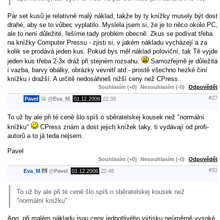
Pár set kusů je relativně malý náklad, takže by ty knížky musely být dost
drahé, aby se to vůbec vyplatilo. Myslela jsem si, že je to něco okolo PC,
ale to není důležité, řešíme tady problém obecně. Zkus se podívat třeba
na knížky Computer Pressu - zjisti si, v jakém nákladu vycházejí a za
kolik se prodává jeden kus. Pokud bys měl náklad poloviční, tak Tě vyjde
jeden kus třeba 2-3x dráž při stejném rozsahu.
Samozřejmě je důležitá
i vazba, barvy obálky, obrázky vevnitř atd - prostě všechno hezké činí
knížku i dražší. A určitě nedosáhneš nižší ceny než CPress.
Souhlasím (+0)
Nesouhlasím (-0)
Odpovědět
#27
Pavel
@
Eva_M
,
01.12.2006
22:38
To už by ale při té ceně šlo spíš o sběratelskej kousek než "normální
knížku"
CPress znám a dost jejich knížek taky, ti vydávají od profi-
autorů a to já teda nejsem.
Pavel
Souhlasím (+0)
Nesouhlasím (-0)
Odpovědět
#31
Eva_M
@
Pavel
,
01.12.2006
22:48
To už by ale při té ceně šlo spíš o sběratelskej kousek než
"normální knížku"
Ano, při malém nákladu jsou ceny jednotlivého výtisku neúměrně vysoké,