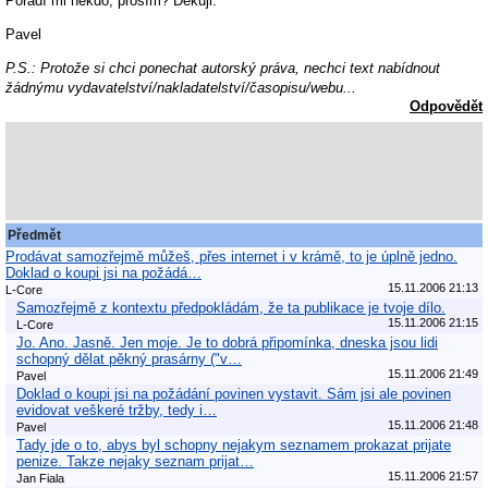
Poradí mi někdo, prosím? Děkuji.
Pavel
P.S.: Protože si chci ponechat autorský práva, nechci text nabídnout
žádnýmu vydavatelství/nakladatelství/časopisu/webu...
Odpovědět
Předmět
Prodávat samozřejmě můžeš, přes internet i v krámě, to je úplně jedno.
Doklad o koupi jsi na požádá…
15.11.2006 21:13
L-Core
Samozřejmě z kontextu předpokládám, že ta publikace je tvoje dílo.
15.11.2006 21:15
L-Core
Jo. Ano. Jasně. Jen moje. Je to dobrá připomínka, dneska jsou lidi
schopný dělat pěkný prasárny ("v…
15.11.2006 21:49
Pavel
Doklad o koupi jsi na požádání povinen vystavit. Sám jsi ale povinen
evidovat veškeré tržby, tedy i…
15.11.2006 21:48
Pavel
Tady jde o to, abys byl schopny nejakym seznamem prokazat prijate
penize. Takze nejaky seznam prijat…
15.11.2006 21:57
Jan Fiala