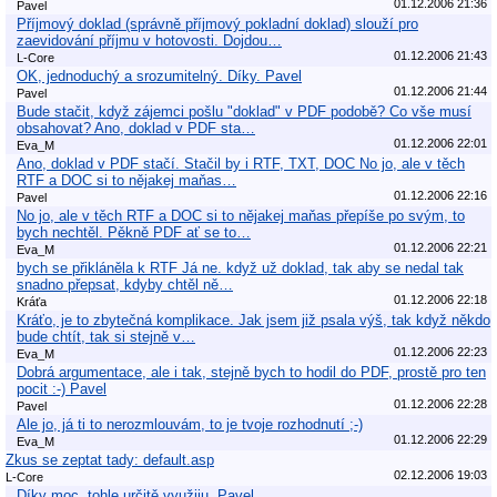
01.12.2006 21:36
Pavel
Příjmový doklad (správně příjmový pokladní doklad) slouží pro
zaevidování příjmu v hotovosti. Dojdou…
01.12.2006 21:43
L-Core
OK, jednoduchý a srozumitelný. Díky. Pavel
01.12.2006 21:44
Pavel
Bude stačit, když zájemci pošlu "doklad" v PDF podobě? Co vše musí
obsahovat? Ano, doklad v PDF sta…
01.12.2006 22:01
Eva_M
Ano, doklad v PDF stačí. Stačil by i RTF, TXT, DOC No jo, ale v těch
RTF a DOC si to nějakej maňas…
01.12.2006 22:16
Pavel
No jo, ale v těch RTF a DOC si to nějakej maňas přepíše po svým, to
bych nechtěl. Pěkně PDF ať se to…
01.12.2006 22:21
Eva_M
bych se přikláněla k RTF Já ne. když už doklad, tak aby se nedal tak
snadno přepsat, kdyby chtěl ně…
01.12.2006 22:18
Kráťa
Kráťo, je to zbytečná komplikace. Jak jsem již psala výš, tak když někdo
bude chtít, tak si stejně v…
01.12.2006 22:23
Eva_M
Dobrá argumentace, ale i tak, stejně bych to hodil do PDF, prostě pro ten
pocit :-) Pavel
01.12.2006 22:28
Pavel
Ale jo, já ti to nerozmlouvám, to je tvoje rozhodnutí ;-)
01.12.2006 22:29
Eva_M
Zkus se zeptat tady: default.asp
02.12.2006 19:03
L-Core
Díky moc, tohle určitě využiju. Pavel