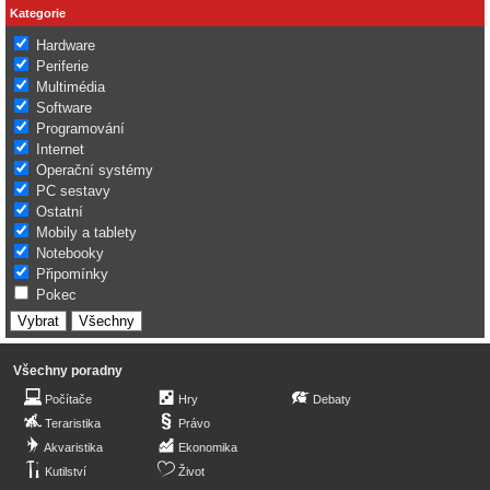
Kategorie
Hardware
Periferie
Multimédia
Software
Programování
Internet
Operační systémy
PC sestavy
Ostatní
Mobily a tablety
Notebooky
Připomínky
Pokec
Všechny poradny
Počítače
Hry
Debaty
Teraristika
Právo
Akvaristika
Ekonomika
Kutilství
Život