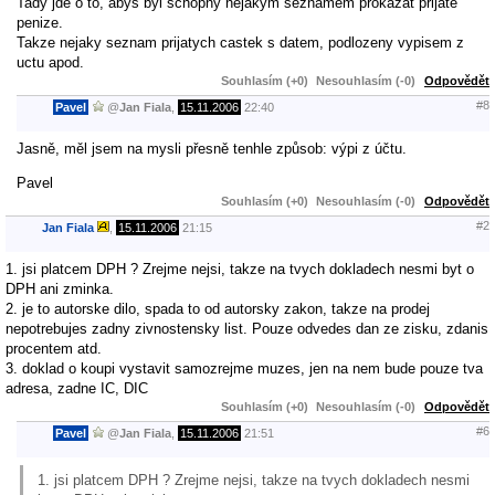
Tady jde o to, abys byl schopny nejakym seznamem prokazat prijate
penize.
Takze nejaky seznam prijatych castek s datem, podlozeny vypisem z
uctu apod.
Souhlasím (+0)
Nesouhlasím (-0)
Odpovědět
#8
Pavel
@
Jan Fiala
,
15.11.2006
22:40
Jasně, měl jsem na mysli přesně tenhle způsob: výpi z účtu.
Pavel
Souhlasím (+0)
Nesouhlasím (-0)
Odpovědět
#2
Jan Fiala
,
15.11.2006
21:15
1. jsi platcem DPH ? Zrejme nejsi, takze na tvych dokladech nesmi byt o
DPH ani zminka.
2. je to autorske dilo, spada to od autorsky zakon, takze na prodej
nepotrebujes zadny zivnostensky list. Pouze odvedes dan ze zisku, zdanis
procentem atd.
3. doklad o koupi vystavit samozrejme muzes, jen na nem bude pouze tva
adresa, zadne IC, DIC
Souhlasím (+0)
Nesouhlasím (-0)
Odpovědět
#6
Pavel
@
Jan Fiala
,
15.11.2006
21:51
1. jsi platcem DPH ? Zrejme nejsi, takze na tvych dokladech nesmi