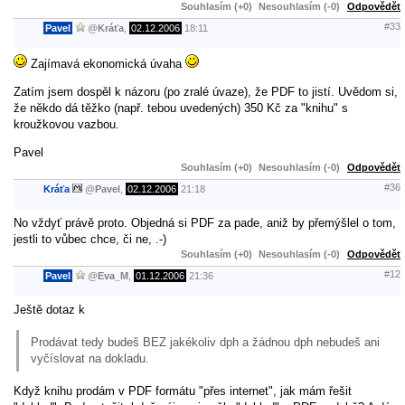
Souhlasím (+0)
Nesouhlasím (-0)
Odpovědět
#33
Pavel
@
Kráťa
,
02.12.2006
18:11
Zajímavá ekonomická úvaha
Zatím jsem dospěl k názoru (po zralé úvaze), že PDF to jistí. Uvědom si,
že někdo dá těžko (např. tebou uvedených) 350 Kč za "knihu" s
kroužkovou vazbou.
Pavel
Souhlasím (+0)
Nesouhlasím (-0)
Odpovědět
#36
Kráťa
@
Pavel
,
02.12.2006
21:18
No vždyť právě proto. Objedná si PDF za pade, aniž by přemýšlel o tom,
jestli to vůbec chce, či ne, .-)
Souhlasím (+0)
Nesouhlasím (-0)
Odpovědět
#12
Pavel
@
Eva_M
,
01.12.2006
21:36
Ještě dotaz k
Prodávat tedy budeš BEZ jakékoliv dph a žádnou dph nebudeš ani
vyčíslovat na dokladu.
Když knihu prodám v PDF formátu "přes internet", jak mám řešit