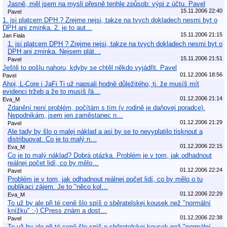
Jasně, měl jsem na mysli přesně tenhle způsob: výpi z účtu. Pavel
15.11.2006 22:40
Pavel
1. jsi platcem DPH ? Zrejme nejsi, takze na tvych dokladech nesmi byt o
DPH ani zminka. 2. je to aut…
15.11.2006 21:15
Jan Fiala
1. jsi platcem DPH ? Zrejme nejsi, takze na tvych dokladech nesmi byt o
DPH ani zminka. Nejsem plát…
15.11.2006 21:51
Pavel
Ještě to pošlu nahoru, kdyby se chtěl někdo vyjádřit. Pavel
01.12.2006 18:56
Pavel
Ahoj, L-Core i JaFi Ti už napsali hodně důležitého, tj. že musíš mít
evidenci tržeb a že to musíš řá…
01.12.2006 21:14
Eva_M
Zdanění není problém, počítám s tím (v rodině je daňovej poradce).
Nepodnikám, jsem jen zaměstanec n…
01.12.2006 21:29
Pavel
Ale tady by šlo o malej náklad a asi by se to nevyplatilo tisknout a
distribuovat. Co je to malý n…
01.12.2006 22:15
Eva_M
Co je to malý náklad? Dobrá otázka. Problém je v tom, jak odhadnout
reálnej počet lidí, co by mělo…
01.12.2006 22:24
Pavel
Problém je v tom, jak odhadnout reálnej počet lidí, co by mělo o tu
publikaci zájem. Je to "něco kol…
01.12.2006 22:29
Eva_M
To už by ale při té ceně šlo spíš o sběratelskej kousek než "normální
knížku" :-) CPress znám a dost…
01.12.2006 22:38
Pavel
To už by ale při té ceně šlo spíš o sběratelskej kousek než "normální