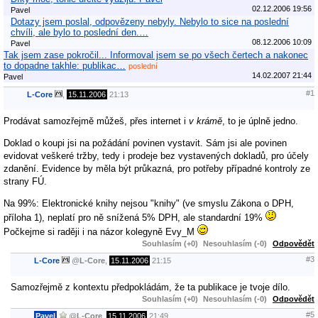
02.12.2006 19:56
Pavel
Dotazy jsem poslal, odpovězeny nebyly. Nebylo to sice na poslední
chvíli, ale bylo to poslední den.…
08.12.2006 10:09
Pavel
Tak jsem zase pokročil... Informoval jsem se po všech čertech a nakonec
to dopadne takhle: publikac…
poslední
14.02.2007 21:44
Pavel
#1
L-Core
,
15.11.2006
21:13
Prodávat samozřejmě můžeš, přes internet i
v krámě
, to je úplně jedno.
Doklad o koupi jsi na požádání povinen vystavit. Sám jsi ale povinen
evidovat veškeré tržby, tedy i prodeje bez vystavených dokladů, pro účely
zdanění. Evidence by měla být průkazná, pro potřeby případné kontroly ze
strany FÚ.
Na 99%: Elektronické knihy nejsou "knihy" (ve smyslu Zákona o DPH,
příloha 1), neplatí pro ně snížená 5% DPH, ale standardní 19%
Počkejme si raději i na názor kolegyně Evy_M
Souhlasím (+0)
Nesouhlasím (-0)
Odpovědět
#3
L-Core
@
L-Core
,
15.11.2006
21:15
Samozřejmě z kontextu předpokládám, že ta publikace je tvoje dílo.
Souhlasím (+0)
Nesouhlasím (-0)
Odpovědět
#5
Pavel
@
L-Core
,
15.11.2006
21:49