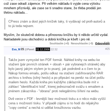
což zase odradí zájemce. Při velkém nákladu ti vyjde cena výtisku
mnohem příznivěji, ale zase se ti snadno stane, že třeba prodáš jen
třetinu nákladu...
CPress znám a dost jejich knížek taky, ti vydávají od profi-autorů a
to já teda nejsem.
Myslím, že skutečně dobrou a přínosnou knížku by ti někdo určitě vydal.
Nakladatelé jsou obchodníci a dobrá knížka je kšeft i pro ně.
Souhlasím (+0)
Nesouhlasím (-0)
Odpovědět
#25
Eva_M
@
Pavel
,
01.12.2006
22:32
Takže jsem vymyslel ten PDF formát. Náhled knihy na webu ke
stažení (pár prvních stránek + obsah + pár vybranejch stránek) aby
bylo jasný jakým stylem je to psaný, jak podrobně a o čem to je.
Nákup formou emailu, pošlu odkaz na stažení zašifrovanýho RAR
archivu s knihou (silný heslo) a po připsání na peněz na účet pošlu
mailem heslo. Každá kniha pro každýho záklazníka bude mít v
záhlaví "identifikační kód", kterej jednoznačně svážu s emailem a
jménem zákazníka - "obrana" proti nelegálnímu šíření na webu.
Dvě verze v PDF - levnější bez možnosti tisku a o něco málo vyšší
cena s možností tisku. V případě zájmu si to hodí do nějakýho
"copy centra" a nechá si udělat kroužkovou vazbu.