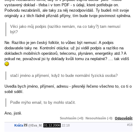
vystavený doklad - třeba i v tom PDF - s údaji, které potřebuje on.
Podvodu nezabráníš, ale taky za něj nezodpovídáš. Ty budeš mít svoje
originály a z těch řádně přiznáš příjmy, tím bude tvoje povinnost splněna.
Věci jako můj podpis (razítko nemám, na co taky?) tam nemusí
být?
Ne. Razítko je jen český folklór, to vůbec být nemusí. A podpis
dodavatele taky ne. Kontrolní otázka: už jsi viděl podpis a razítko na
dokladech mobilních operátorů, telecomu, plynáren, energetiky atd.? A
pokud ne, považoval jsi ty doklady kvůli tomu za neplatné? .... tak vidíš
stačí jméno a příjmení, když to bude normální fyzická osoba?
Uvedla bych jméno, příjmení, adresu - přesněji řečeno všechno to, co ti o
sobě sdělí.
Podle mýho email, to by mohlo stačit.
Ano, jistě.
Souhlasím (+0)
Nesouhlasím (-0)
Odpovědět
#18
Kráťa
@
Eva_M
,
01.12.2006
22:18