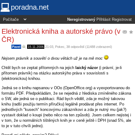
poradna.net
Neregistrovaný
Přihlásit
Registrovat
Elektronická kniha a autorské právo (v
ČR)
Pavel
,
15.11.2006
21:03
,
Pokec
, 38 odpovědí (11488 zobrazení)
Nejsem právník a souvětí o dvou větách už je na mě moc
Chtěl bych se zeptat přítomných na jejich
laický názor
(i právní, je-li
přítomen právník) na otázku autorskýho práva v souvislosti s
(elektronickou) knihou.
Jedná se o knihu napsanou v OOo (OpenOffice.org) a vyexportovanou do
formátu PDF. Předpokládám, že se nejedná z hlediska zmíněného zákona
o SW, ale jedná se o publikaci. Rád bych věděl, zda je možný takovou
knihu (radši použiju termín příručku) legálně prodávat přes internet. Po
jednotlivých "kusech" koncovýmu zákazníkovi a zda je nutný mu (jak?)
vystavit doklad o koupi (nebo něco na ten způsob). Jsem celkem nejistej i
v tom, že u normálních tištěných knih je v ceně ještě i DPH (snad 5%, ale
to je v tuto chvíli jedno).