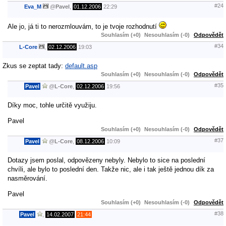
#24
Eva_M
@
Pavel
,
01.12.2006
22:29
Ale jo, já ti to nerozmlouvám, to je tvoje rozhodnutí
Souhlasím (+0)
Nesouhlasím (-0)
Odpovědět
#34
L-Core
,
02.12.2006
19:03
Zkus se zeptat tady:
default.asp
Souhlasím (+0)
Nesouhlasím (-0)
Odpovědět
#35
Pavel
@
L-Core
,
02.12.2006
19:56
Díky moc, tohle určitě využiju.
Pavel
Souhlasím (+0)
Nesouhlasím (-0)
Odpovědět
#37
Pavel
@
L-Core
,
08.12.2006
10:09
Dotazy jsem poslal, odpovězeny nebyly. Nebylo to sice na poslední
chvíli, ale bylo to poslední den. Takže nic, ale i tak ještě jednou dík za
nasměrování.
Pavel
Souhlasím (+0)
Nesouhlasím (-0)
Odpovědět
#38
Pavel
,
14.02.2007
21:44