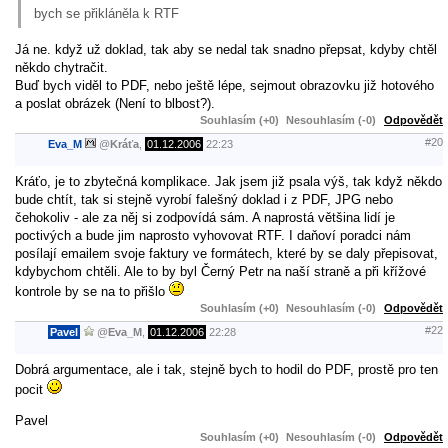
bych se přikláněla k RTF
Já ne. když už doklad, tak aby se nedal tak snadno přepsat, kdyby chtěl
někdo chytračit.
Buď bych viděl to PDF, nebo ještě lépe, sejmout obrazovku již hotového
a poslat obrázek (Není to blbost?).
Souhlasím (+0)
Nesouhlasím (-0)
Odpovědět
#20
Eva_M
@
Kráťa
,
01.12.2006
22:23
Kráťo, je to zbytečná komplikace. Jak jsem již psala výš, tak když někdo
bude chtít, tak si stejně vyrobí falešný doklad i z PDF, JPG nebo
čehokoliv - ale za něj si zodpovídá sám. A naprostá většina lidí je
poctivých a bude jim naprosto vyhovovat RTF. I daňoví poradci nám
posílají emailem svoje faktury ve formátech, které by se daly přepisovat,
kdybychom chtěli. Ale to by byl Černý Petr na naší straně a při křížové
kontrole by se na to přišlo
Souhlasím (+0)
Nesouhlasím (-0)
Odpovědět
#22
Pavel
@
Eva_M
,
01.12.2006
22:28
Dobrá argumentace, ale i tak, stejně bych to hodil do PDF, prostě pro ten
pocit
Pavel
Souhlasím (+0)
Nesouhlasím (-0)
Odpovědět