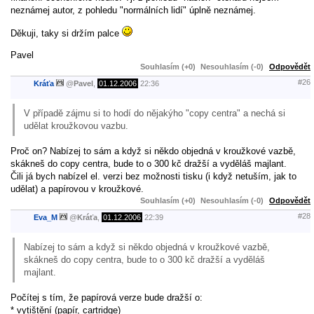
neznámej autor, z pohledu "normálních lidí" úplně neznámej.
Děkuji, taky si držím palce
Pavel
Souhlasím (+0)
Nesouhlasím (-0)
Odpovědět
#26
Kráťa
@
Pavel
,
01.12.2006
22:36
V případě zájmu si to hodí do nějakýho "copy centra" a nechá si
udělat kroužkovou vazbu.
Proč on? Nabízej to sám a když si někdo objedná v kroužkové vazbě,
skákneš do copy centra, bude to o 300 kč dražší a vyděláš majlant.
Čili já bych nabízel el. verzi bez možnosti tisku (i když netuším, jak to
udělat) a papírovou v kroužkové.
Souhlasím (+0)
Nesouhlasím (-0)
Odpovědět
#28
Eva_M
@
Kráťa
,
01.12.2006
22:39
Nabízej to sám a když si někdo objedná v kroužkové vazbě,
skákneš do copy centra, bude to o 300 kč dražší a vyděláš
majlant.
Počítej s tím, že papírová verze bude dražší o:
* vytištění (papír, cartridge)