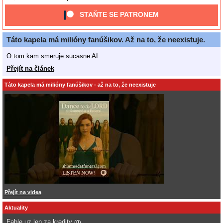
STAŇTE SE PATRONEM
Táto kapela má milióny fanúšikov. Až na to, že neexistuje.
O tom kam smeruje sucasne AI.
Přejít na článek
Táto kapela má milióny fanúšikov - až na to, že neexistuje
Přejít na videa
Aktuality
Fable uz len za kredity
(
0
)