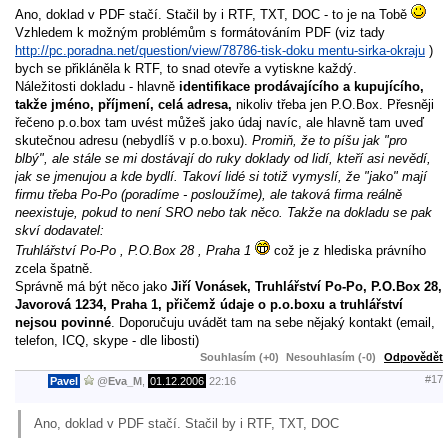
Ano, doklad v PDF stačí. Stačil by i RTF, TXT, DOC - to je na Tobě
Vzhledem k možným problémům s formátováním PDF (viz tady
http://pc.poradna.net/question/view/78786-tisk-doku mentu-sirka-okraju
)
bych se přikláněla k RTF, to snad otevře a vytiskne každý.
Náležitosti dokladu - hlavně
identifikace prodávajícího a kupujícího,
takže jméno, příjmení, celá adresa,
nikoliv třeba jen P.O.Box. Přesněji
řečeno p.o.box tam uvést můžeš jako údaj navíc, ale hlavně tam uveď
skutečnou adresu (nebydlíš v p.o.boxu).
Promiň, že to píšu jak "pro
blbý", ale stále se mi dostávají do ruky doklady od lidí, kteří asi nevědí,
jak se jmenujou a kde bydlí. Takoví lidé si totiž vymyslí, že "jako" mají
firmu třeba Po-Po (poradíme - posloužíme), ale taková firma reálně
neexistuje, pokud to není SRO nebo tak něco. Takže na dokladu se pak
skví dodavatel:
Truhlářství Po-Po , P.O.Box 28 , Praha 1
což je z hlediska právního
zcela špatně.
Správně má být něco jako
Jiří Vonásek, Truhlářství Po-Po, P.O.Box 28,
Javorová 1234, Praha 1, přičemž údaje o p.o.boxu a truhlářství
nejsou povinné
. Doporučuju uvádět tam na sebe nějaký kontakt (email,
telefon, ICQ, skype - dle libosti)
Souhlasím (+0)
Nesouhlasím (-0)
Odpovědět
#17
Pavel
@
Eva_M
,
01.12.2006
22:16
Ano, doklad v PDF stačí. Stačil by i RTF, TXT, DOC