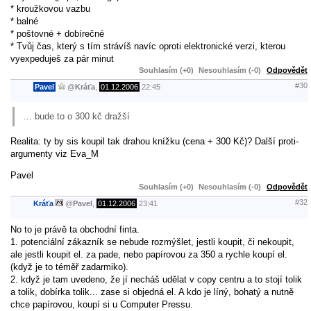
* kroužkovou vazbu
* balné
* poštovné + dobírečné
* Tvůj čas, který s tím strávíš navíc oproti elektronické verzi, kterou
vyexpeduješ za pár minut
Souhlasím (+0)
Nesouhlasím (-0)
Odpovědět
#30
Pavel
@
Kráťa
,
01.12.2006
22:45
... bude to o 300 kč dražší
Realita: ty by sis koupil tak drahou knížku (cena + 300 Kč)? Další proti-
argumenty viz Eva_M
Pavel
Souhlasím (+0)
Nesouhlasím (-0)
Odpovědět
#32
Kráťa
@
Pavel
,
01.12.2006
23:41
No to je právě ta obchodní finta.
1. potenciální zákazník se nebude rozmýšlet, jestli koupit, či nekoupit,
ale jestli koupit el. za pade, nebo papírovou za 350 a rychle koupí el.
(když je to téměř zadarmiko).
2. když je tam uvedeno, že jí necháš udělat v copy centru a to stojí tolik
a tolik, dobírka tolik... zase si objedná el. A kdo je líný, bohatý a nutně
chce papírovou, koupí si u Computer Pressu.