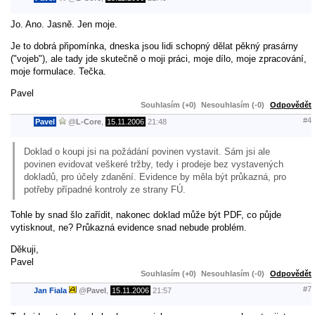
Jo. Ano. Jasně. Jen moje.
Je to dobrá připomínka, dneska jsou lidi schopný dělat pěkný prasárny
("vojeb"), ale tady jde skutečně o moji práci, moje dílo, moje zpracování,
moje formulace. Tečka.
Pavel
Souhlasím (+0)
Nesouhlasím (-0)
Odpovědět
#4
Pavel
@
L-Core
,
15.11.2006
21:48
Doklad o koupi jsi na požádání povinen vystavit. Sám jsi ale
povinen evidovat veškeré tržby, tedy i prodeje bez vystavených
dokladů, pro účely zdanění. Evidence by měla být průkazná, pro
potřeby případné kontroly ze strany FÚ.
Tohle by snad šlo zařídit, nakonec doklad může být PDF, co půjde
vytisknout, ne? Průkazná evidence snad nebude problém.
Děkuji,
Pavel
Souhlasím (+0)
Nesouhlasím (-0)
Odpovědět
#7
Jan Fiala
@
Pavel
,
15.11.2006
21:57