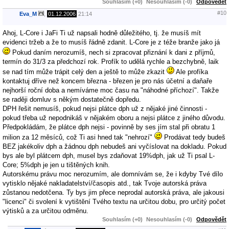
Souhlasím (+0)
Nesouhlasím (-0)
Odpovědět
#10
Eva_M
,
01.12.2006
21:14
Ahoj, L-Core i JaFi Ti už napsali hodně důležitého, tj. že musíš mít
evidenci tržeb a že to musíš řádně zdanit. L-Core je z téže branže jako já
Pokud daním nerozumíš, nech si zpracovat přiznání k dani z příjmů,
termín do 31/3 za předchozí rok. Profík to udělá rychle a bezchybně, laik
se nad tím může trápit celý den a ještě to může zkazit
Ale profíka
kontaktuj dříve než koncem března - březen je pro nás účetní a daňaře
nejhorší roční doba a nemíváme moc času na "náhodné příchozí". Takže
se raději domluv s někým dostatečně dopředu.
DPH řešit nemusíš, pokud nejsi plátce dph už z nějaké jiné činnosti -
pokud třeba už nepodnikáš v nějakém oboru a nejsi plátce z jiného důvodu.
Předpokládám, že plátce dph nejsi - povinně by ses jím stal při obratu 1
milion za 12 měsíců, což Ti asi hned tak "nehrozí"
Prodávat tedy budeš
BEZ jakékoliv dph a žádnou dph nebudeš ani vyčíslovat na dokladu. Pokud
bys ale byl plátcem dph, musel bys zdaňovat 19%dph, jak už Ti psal L-
Core; 5%dph je jen u tištěných knih.
Autorskému právu moc nerozumím, ale domnívám se, že i kdyby Tvé dílo
vytisklo nějaké nakladatelství/časopis atd., tak Tvoje autorská práva
zůstanou nedotčena. Ty bys jim přece neprodal autorská práva, ale jakousi
"licenci" či svolení k vytištění Tvého textu na určitou dobu, pro určitý počet
výtisků a za určitou odměnu.
Souhlasím (+0)
Nesouhlasím (-0)
Odpovědět