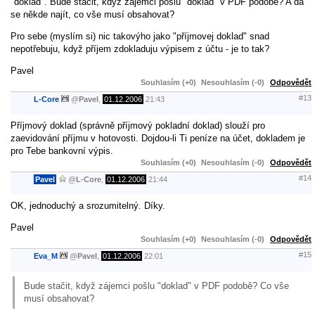
"doklad". Bude stačit, když zájemci pošlu "doklad" v PDF podobě? A dá
se někde najít, co vše musí obsahovat?
Pro sebe (myslím si) nic takovýho jako "příjmovej doklad" snad
nepotřebuju, když příjem zdokladuju výpisem z účtu - je to tak?
Pavel
Souhlasím (+0)
Nesouhlasím (-0)
Odpovědět
#13
L-Core
@
Pavel
,
01.12.2006
21:43
Příjmový doklad (správně příjmový pokladní doklad) slouží pro
zaevidování příjmu v hotovosti. Dojdou-li Ti peníze na účet, dokladem je
pro Tebe bankovní výpis.
Souhlasím (+0)
Nesouhlasím (-0)
Odpovědět
#14
Pavel
@
L-Core
,
01.12.2006
21:44
OK, jednoduchý a srozumitelný. Díky.
Pavel
Souhlasím (+0)
Nesouhlasím (-0)
Odpovědět
#15
Eva_M
@
Pavel
,
01.12.2006
22:01
Bude stačit, když zájemci pošlu "doklad" v PDF podobě? Co vše
musí obsahovat?