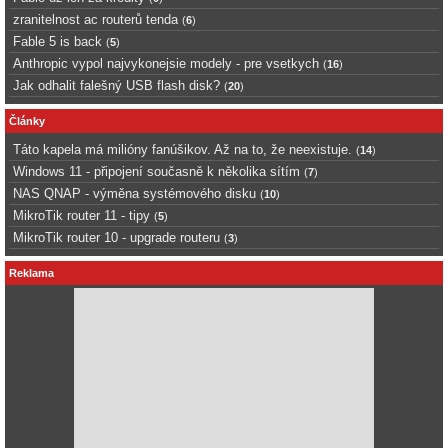
zranitelnost ac routerů tenda
(
6
)
Fable 5 is back
(
5
)
Anthropic vypol najvykonejsie modely - pre vsetkych
(
16
)
Jak odhalit falešný USB flash disk?
(
20
)
Články
Táto kapela má milióny fanúšikov. Až na to, že neexistuje.
(
14
)
Windows 11 - připojení současně k několika sítím
(
7
)
NAS QNAP - výměna systémového disku
(
10
)
MikroTik router 11 - tipy
(
5
)
MikroTik router 10 - upgrade routeru
(
3
)
Reklama