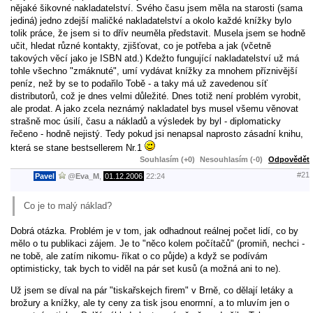
nějaké šikovné nakladatelství. Svého času jsem měla na starosti (sama
jediná) jedno zdejší maličké nakladatelství a okolo každé knížky bylo
tolik práce, že jsem si to dřív neuměla představit. Musela jsem se hodně
učit, hledat různé kontakty, zjišťovat, co je potřeba a jak (včetně
takových věcí jako je ISBN atd.) Kdežto fungující nakladatelství už má
tohle všechno "zmáknuté", umí vydávat knížky za mnohem příznivější
peníz, než by se to podařilo Tobě - a taky má už zavedenou síť
distributorů, což je dnes velmi důležité. Dnes totiž není problém vyrobit,
ale prodat. A jako zcela neznámý nakladatel bys musel všemu věnovat
strašně moc úsilí, času a nákladů a výsledek by byl - diplomaticky
řečeno - hodně nejistý. Tedy pokud jsi nenapsal naprosto zásadní knihu,
která se stane bestsellerem Nr.1
Souhlasím (+0)
Nesouhlasím (-0)
Odpovědět
#21
Pavel
@
Eva_M
,
01.12.2006
22:24
Co je to malý náklad?
Dobrá otázka. Problém je v tom, jak odhadnout reálnej počet lidí, co by
mělo o tu publikaci zájem. Je to "něco kolem počítačů" (promiň, nechci -
ne tobě, ale zatím nikomu- říkat o co půjde) a když se podívám
optimisticky, tak bych to viděl na pár set kusů (a možná ani to ne).
Už jsem se díval na pár "tiskařskejch firem" v Brně, co dělají letáky a
brožury a knížky, ale ty ceny za tisk jsou enormní, a to mluvím jen o