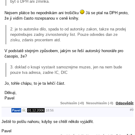
byt o DPH ani zminka.
Nejsem plátce bo nepodnikám ani trošičku
Já se ptal na DPH proto,
že ji vidím často rozepsanou v ceně knihy.
2. je to autorske dilo, spada to od autorsky zakon, takze na prodej
nepotrebujes zadny zivnostensky list. Pouze odvedes dan ze
zisku, zdanis procentem atd.
V podstatě stejným způsobem, jakým se řeší autorský honoráře pro
časopis, že?
3. doklad o koupi vystavit samozrejme muzes, jen na nem bude
pouze tva adresa, zadne IC, DIC
Jo, tohle chápu, to je ta lehčí část.
Děkuji,
Pavel
Souhlasím (+0)
Nesouhlasím (-0)
Odpovědět
#9
Pavel
,
01.12.2006
18:56
Ještě to pošlu nahoru, kdyby se chtěl někdo vyjádřit.
Pavel