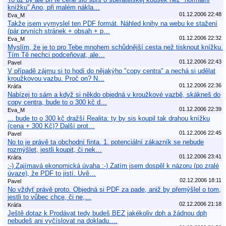
knížku" Ano, při malém nákla…
01.12.2006 22:48
Eva_M
Takže jsem vymyslel ten PDF formát. Náhled knihy na webu ke stažení
(pár prvních stránek + obsah + p…
01.12.2006 22:32
Eva_M
Myslím, že je to pro Tebe mnohem schůdnější cesta než tisknout knížku.
Tím Tě nechci podceňovat, ale…
01.12.2006 22:43
Pavel
V případě zájmu si to hodí do nějakýho "copy centra" a nechá si udělat
kroužkovou vazbu. Proč on? N…
01.12.2006 22:36
Kráťa
Nabízej to sám a když si někdo objedná v kroužkové vazbě, skákneš do
copy centra, bude to o 300 kč d…
01.12.2006 22:39
Eva_M
... bude to o 300 kč dražší Realita: ty by sis koupil tak drahou knížku
(cena + 300 Kč)? Další prot…
01.12.2006 22:45
Pavel
No to je právě ta obchodní finta. 1. potenciální zákazník se nebude
rozmýšlet, jestli koupit, či nek…
01.12.2006 23:41
Kráťa
:-) Zajímavá ekonomická úvaha :-) Zatím jsem dospěl k názoru (po zralé
úvaze), že PDF to jistí. Uvě…
02.12.2006 18:11
Pavel
No vždyť právě proto. Objedná si PDF za pade, aniž by přemýšlel o tom,
jestli to vůbec chce, či ne,…
02.12.2006 21:18
Kráťa
Ještě dotaz k Prodávat tedy budeš BEZ jakékoliv dph a žádnou dph
nebudeš ani vyčíslovat na dokladu.…