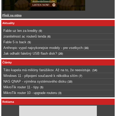
Přejít na videa
Aktuality
Fable uz len za kredity
(
0
)
zranitelnost ac routerů tenda
(
6
)
Fable 5 is back
(
5
)
Anthropic vypol najvykonejsie modely - pre vsetkych
(
16
)
Jak odhalit falešný USB flash disk?
(
20
)
Články
Táto kapela má milióny fanúšikov. Až na to, že neexistuje.
(
14
)
Windows 11 - připojení současně k několika sítím
(
7
)
NAS QNAP - výměna systémového disku
(
10
)
MikroTik router 11 - tipy
(
5
)
MikroTik router 10 - upgrade routeru
(
3
)
Reklama