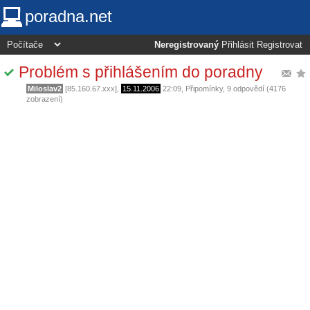
poradna.net
Neregistrovaný
Přihlásit
Registrovat
Problém s přihlášením do poradny
Miloslav2
[85.160.67.xxx],
15.11.2006
22:09
,
Připomínky
, 9 odpovědí (4176
zobrazení)