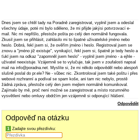
Dnes jsem se chtěl tady na Poradně zaregistrovat, vyplnil jsem a odeslal
všechny údaje, poté mi bylo sděleno, že mi přijde jakýsi potvrzovací e-
mail. Nic mi nepřišlo, přestože pošta po celý den normálně fungovala.
Zkusil jsem se přihlásit, zahlásilo mi to špatné uživatelské jméno nebo
heslo. Dobrá, řekl jsem si, že ověřím jméno i heslo. Registroval jsem se
znovu a "jméno již existuje", vynikající, řekl jsem si, špatně je tedy heslo a
ťukl jsem na odkaz "zapomněl jsem heslo" - vyplnil jsem jméno - a ejhle -
uživatel neexistuje. Vzájemně se to vylučuje, tak jsem v zoufalosti napsal
mail na info@poradna.net. Myslíte si, že mi někdo odpověděl nebo alespoň
slušně poslal do pr.ele? Ne - vůbec nic. Zkontroloval jsem také poštu i přes
webové rozhranní a podíval se spam koše, ani tam nic nebylo, prostě
žádná zpráva, přestože celý den jsem mejlem normálně komunikoval.
Zajímalo by mě, proč není možné se zaregistrovat a místo rozumného
vysvětlení nebo omluvy obdržím jen vzájemně si odporující hlášení.
Odpovědět
změna titulku z "Dotaz"
(JaFi)
Odpověď na otázku
1
Zadajte svou přezdívku: