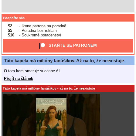
Podpořte nás
$2
- Ikona patrona na poradně
$5
- Poradna bez reklam
$10
- Soukromé poradenství
STAŇTE SE PATRONEM
Táto kapela má milióny fanúšikov. Až na to, že neexistuje.
O tom kam smeruje sucasne AI.
Přejít na článek
Táto kapela má milióny fanúšikov - až na to, že neexistuje