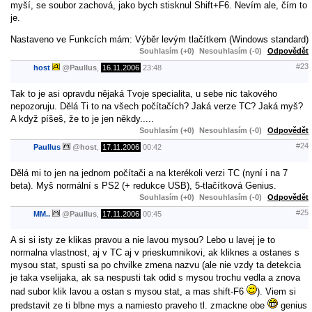
myší, se soubor zachová, jako bych stisknul Shift+F6. Nevím ale, čím to
je.
Nastaveno ve Funkcích mám: Výběr levým tlačítkem (Windows standard)
Souhlasím (+0)
Nesouhlasím (-0)
Odpovědět
#23
host
@
Paullus
,
16.11.2006
23:48
Tak to je asi opravdu nějaká Tvoje specialita, u sebe nic takového
nepozoruju. Dělá Ti to na všech počítačích? Jaká verze TC? Jaká myš?
A když píšeš, že to je jen někdy.....
Souhlasím (+0)
Nesouhlasím (-0)
Odpovědět
#24
Paullus
@
host
,
17.11.2006
00:42
Dělá mi to jen na jednom počítači a na kterékoli verzi TC (nyní i na 7
beta). Myš normální s PS2 (+ redukce USB), 5-tlačítková Genius.
Souhlasím (+0)
Nesouhlasím (-0)
Odpovědět
#25
MM..
@
Paullus
,
17.11.2006
00:45
A si si isty ze klikas pravou a nie lavou mysou? Lebo u lavej je to
normalna vlastnost, aj v TC aj v prieskumnikovi, ak kliknes a ostanes s
mysou stat, spusti sa po chvilke zmena nazvu (ale nie vzdy ta detekcia
je taka vselijaka, ak sa nespusti tak odid s mysou trochu vedla a znova
nad subor klik lavou a ostan s mysou stat, a mas shift-F6
). Viem si
predstavit ze ti blbne mys a namiesto praveho tl. zmackne obe
genius