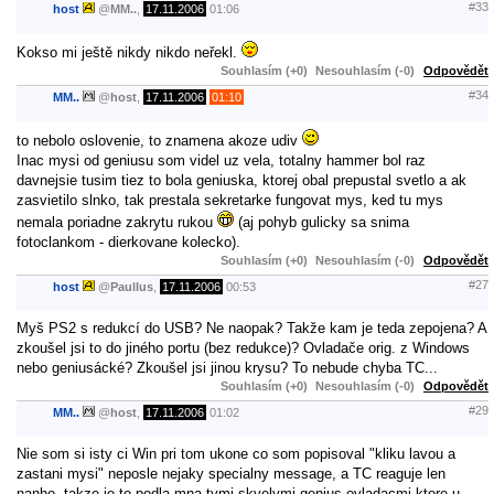
#33
host
@
MM..
,
17.11.2006
01:06
Kokso mi ještě nikdy nikdo neřekl.
Souhlasím (+0)
Nesouhlasím (-0)
Odpovědět
#34
MM..
@
host
,
17.11.2006
01:10
to nebolo oslovenie, to znamena akoze udiv
Inac mysi od geniusu som videl uz vela, totalny hammer bol raz
davnejsie tusim tiez to bola geniuska, ktorej obal prepustal svetlo a ak
zasvietilo slnko, tak prestala sekretarke fungovat mys, ked tu mys
nemala poriadne zakrytu rukou
(aj pohyb gulicky sa snima
fotoclankom - dierkovane kolecko).
Souhlasím (+0)
Nesouhlasím (-0)
Odpovědět
#27
host
@
Paullus
,
17.11.2006
00:53
Myš PS2 s redukcí do USB? Ne naopak? Takže kam je teda zepojena? A
zkoušel jsi to do jiného portu (bez redukce)? Ovladače orig. z Windows
nebo geniusácké? Zkoušel jsi jinou krysu? To nebude chyba TC...
Souhlasím (+0)
Nesouhlasím (-0)
Odpovědět
#29
MM..
@
host
,
17.11.2006
01:02
Nie som si isty ci Win pri tom ukone co som popisoval "kliku lavou a
zastani mysi" neposle nejaky specialny message, a TC reaguje len
nanho, takze je to podla mna tymi skvelymi genius ovladacmi ktore u