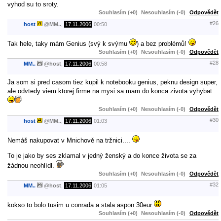
vyhod su to sroty.
Souhlasím (+0)
Nesouhlasím (-0)
Odpovědět
#26
host
@
MM..
,
17.11.2006
00:50
Tak hele, taky mám Genius (svý k svýmu
) a bez problémů!
Souhlasím (+0)
Nesouhlasím (-0)
Odpovědět
#28
MM..
@
host
,
17.11.2006
00:58
Ja som si pred casom tiez kupil k notebooku genius, peknu design super,
ale odvtedy viem ktorej firme na mysi sa mam do konca zivota vyhybat
Souhlasím (+0)
Nesouhlasím (-0)
Odpovědět
#30
host
@
MM..
,
17.11.2006
01:03
Nemáš nakupovat v Mnichově na tržnici....
To je jako by ses zklamal v jedný ženský a do konce života se za
žádnou neohlídl.
Souhlasím (+0)
Nesouhlasím (-0)
Odpovědět
#32
MM..
@
host
,
17.11.2006
01:05
kokso to bolo tusim u conrada a stala aspon 30eur
Souhlasím (+0)
Nesouhlasím (-0)
Odpovědět