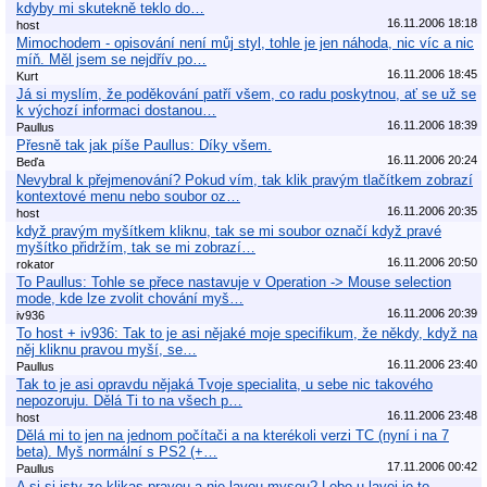
kdyby mi skutekně teklo do…
16.11.2006 18:18
host
Mimochodem - opisování není můj styl, tohle je jen náhoda, nic víc a nic
míň. Měl jsem se nejdřív po…
16.11.2006 18:45
Kurt
Já si myslím, že poděkování patří všem, co radu poskytnou, ať se už se
k výchozí informaci dostanou…
16.11.2006 18:39
Paullus
Přesně tak jak píše Paullus: Díky všem.
16.11.2006 20:24
Beďa
Nevybral k přejmenování? Pokud vím, tak klik pravým tlačítkem zobrazí
kontextové menu nebo soubor oz…
16.11.2006 20:35
host
když pravým myšítkem kliknu, tak se mi soubor označí když pravé
myšítko přidržím, tak se mi zobrazí…
16.11.2006 20:50
rokator
To Paullus: Tohle se přece nastavuje v Operation -> Mouse selection
mode, kde lze zvolit chování myš…
16.11.2006 20:39
iv936
To host + iv936: Tak to je asi nějaké moje specifikum, že někdy, když na
něj kliknu pravou myší, se…
16.11.2006 23:40
Paullus
Tak to je asi opravdu nějaká Tvoje specialita, u sebe nic takového
nepozoruju. Dělá Ti to na všech p…
16.11.2006 23:48
host
Dělá mi to jen na jednom počítači a na kterékoli verzi TC (nyní i na 7
beta). Myš normální s PS2 (+…
17.11.2006 00:42
Paullus
A si si isty ze klikas pravou a nie lavou mysou? Lebo u lavej je to