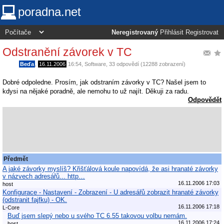
poradna.net
Neregistrovaný
Přihlásit
Registrovat
Odstranění závorek v TC
Beďa
,
16.11.2006
16:54
,
Software
, 33 odpovědí (12288 zobrazení)
Dobré odpoledne. Prosím, jak odstraním závorky v TC? Našel jsem to
kdysi na nějaké poradně, ale nemohu to už najít. Děkuji za radu.
Odpovědět
Předmět
A jaké závorky myslíš? Křišťálová koule napovídá, že asi hranaté závorky
v názvech adresářů... http…
16.11.2006 17:03
host
Konfigurace - Nastavení - Zobrazení - U adresářů zobrazit hranaté závorky
(odstranit fajfku) - OK.
16.11.2006 17:18
L-Core
Buď jsem slepý nebo u svého TC 6.55 takovou volbu nemám.
16.11.2006 17:24
host