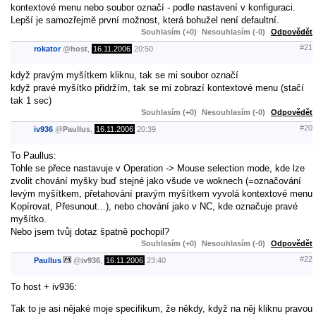
kontextové menu nebo soubor označí - podle nastavení v konfiguraci.
Lepší je samozřejmě první možnost, která bohužel není defaultní.
Souhlasím (+0)
Nesouhlasím (-0)
Odpovědět
#21
rokator
@
host
,
16.11.2006
20:50
když pravým myšítkem kliknu, tak se mi soubor označí
když pravé myšítko přidržím, tak se mi zobrazí kontextové menu (stačí
tak 1 sec)
Souhlasím (+0)
Nesouhlasím (-0)
Odpovědět
#20
iv936
@
Paullus
,
16.11.2006
20:39
To Paullus:
Tohle se přece nastavuje v Operation -> Mouse selection mode, kde lze
zvolit chování myšky buď stejné jako všude ve woknech (=označování
levým myšítkem, přetahování pravým myšítkem vyvolá kontextové menu
Kopírovat, Přesunout...), nebo chování jako v NC, kde označuje pravé
myšítko.
Nebo jsem tvůj dotaz špatně pochopil?
Souhlasím (+0)
Nesouhlasím (-0)
Odpovědět
#22
Paullus
@
iv936
,
16.11.2006
23:40
To host + iv936:
Tak to je asi nějaké moje specifikum, že někdy, když na něj kliknu pravou