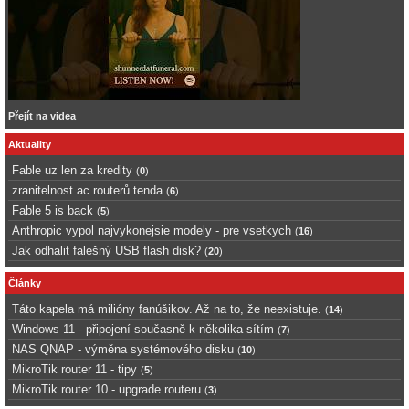
Přejít na videa
Aktuality
Fable uz len za kredity
(
0
)
zranitelnost ac routerů tenda
(
6
)
Fable 5 is back
(
5
)
Anthropic vypol najvykonejsie modely - pre vsetkych
(
16
)
Jak odhalit falešný USB flash disk?
(
20
)
Články
Táto kapela má milióny fanúšikov. Až na to, že neexistuje.
(
14
)
Windows 11 - připojení současně k několika sítím
(
7
)
NAS QNAP - výměna systémového disku
(
10
)
MikroTik router 11 - tipy
(
5
)
MikroTik router 10 - upgrade routeru
(
3
)