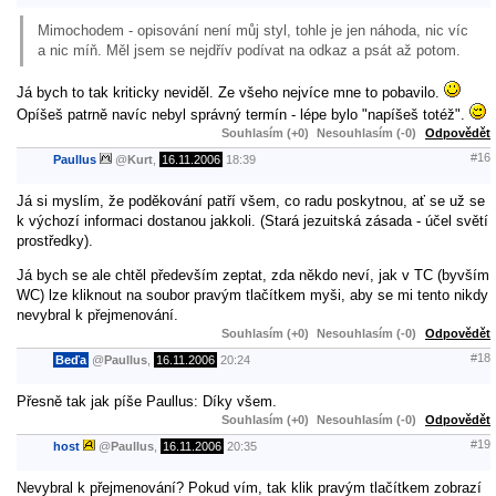
Mimochodem - opisování není můj styl, tohle je jen náhoda, nic víc
a nic míň. Měl jsem se nejdřív podívat na odkaz a psát až potom.
Já bych to tak kriticky neviděl. Ze všeho nejvíce mne to pobavilo.
Opíšeš patrně navíc nebyl správný termín - lépe bylo "napíšeš totéž".
Souhlasím (+0)
Nesouhlasím (-0)
Odpovědět
#16
Paullus
@
Kurt
,
16.11.2006
18:39
Já si myslím, že poděkování patří všem, co radu poskytnou, ať se už se
k výchozí informaci dostanou jakkoli. (Stará jezuitská zásada - účel světí
prostředky).
Já bych se ale chtěl především zeptat, zda někdo neví, jak v TC (byvším
WC) lze kliknout na soubor pravým tlačítkem myši, aby se mi tento nikdy
nevybral k přejmenování.
Souhlasím (+0)
Nesouhlasím (-0)
Odpovědět
#18
Beďa
@
Paullus
,
16.11.2006
20:24
Přesně tak jak píše Paullus: Díky všem.
Souhlasím (+0)
Nesouhlasím (-0)
Odpovědět
#19
host
@
Paullus
,
16.11.2006
20:35
Nevybral k přejmenování? Pokud vím, tak klik pravým tlačítkem zobrazí