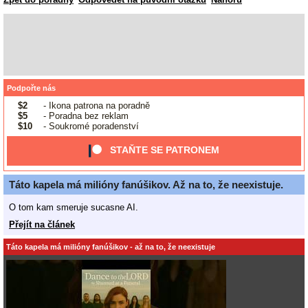
Podpořte nás
$2
- Ikona patrona na poradně
$5
- Poradna bez reklam
$10
- Soukromé poradenství
STAŇTE SE PATRONEM
Táto kapela má milióny fanúšikov. Až na to, že neexistuje.
O tom kam smeruje sucasne AI.
Přejít na článek
Táto kapela má milióny fanúšikov - až na to, že neexistuje