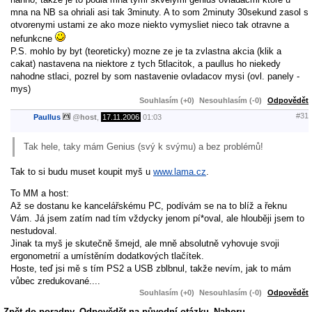
mna na NB sa ohriali asi tak 3minuty. A to som 2minuty 30sekund zasol s
otvorenymi ustami ze ako moze niekto vymysliet nieco tak otravne a
nefunkcne
P.S. mohlo by byt (teoreticky) mozne ze je ta zvlastna akcia (klik a
cakat) nastavena na niektore z tych 5tlacitok, a paullus ho niekedy
nahodne stlaci, pozrel by som nastavenie ovladacov mysi (ovl. panely -
mys)
Souhlasím (+0)
Nesouhlasím (-0)
Odpovědět
#31
Paullus
@
host
,
17.11.2006
01:03
Tak hele, taky mám Genius (svý k svýmu) a bez problémů!
Tak to si budu muset koupit myš u
www.lama.cz
.
To MM a host:
Až se dostanu ke kancelářskému PC, podívám se na to blíž a řeknu
Vám. Já jsem zatím nad tím vždycky jenom pí*oval, ale hlouběji jsem to
nestudoval.
Jinak ta myš je skutečně šmejd, ale mně absolutně vyhovuje svoji
ergonometrií a umístěním dodatkových tlačítek.
Hoste, teď jsi mě s tím PS2 a USB zblbnul, takže nevím, jak to mám
vůbec zredukované....
Souhlasím (+0)
Nesouhlasím (-0)
Odpovědět
Zpět do poradny
Odpovědět na původní otázku
Nahoru