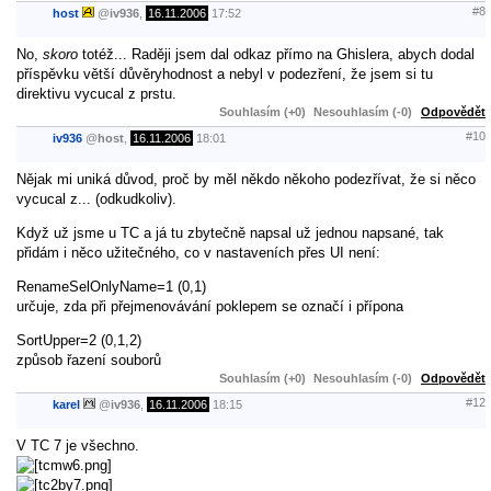
#8
host
@
iv936
,
16.11.2006
17:52
No,
skoro
totéž... Raději jsem dal odkaz přímo na Ghislera, abych dodal
příspěvku větší důvěryhodnost a nebyl v podezření, že jsem si tu
direktivu vycucal z prstu.
Souhlasím (+0)
Nesouhlasím (-0)
Odpovědět
#10
iv936
@
host
,
16.11.2006
18:01
Nějak mi uniká důvod, proč by měl někdo někoho podezřívat, že si něco
vycucal z... (odkudkoliv).
Když už jsme u TC a já tu zbytečně napsal už jednou napsané, tak
přidám i něco užitečného, co v nastaveních přes UI není:
RenameSelOnlyName=1 (0,1)
určuje, zda při přejmenovávání poklepem se označí i přípona
SortUpper=2 (0,1,2)
způsob řazení souborů
Souhlasím (+0)
Nesouhlasím (-0)
Odpovědět
#12
karel
@
iv936
,
16.11.2006
18:15
V TC 7 je všechno.