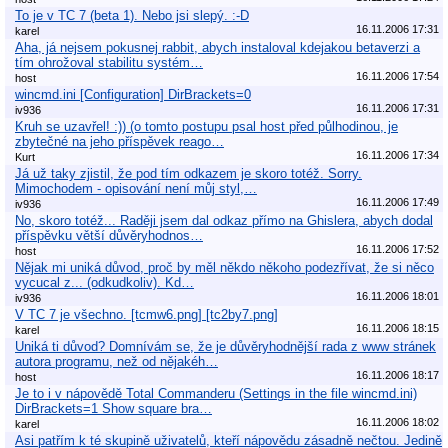
To je v TC 7 (beta 1). Nebo jsi slepý. :-D
16.11.2006 17:31
karel
Aha, já nejsem pokusnej rabbit, abych instaloval kdejakou betaverzi a
tím ohrožoval stabilitu systém…
16.11.2006 17:54
host
wincmd.ini [Configuration] DirBrackets=0
16.11.2006 17:31
iv936
Kruh se uzavřel! :)) (o tomto postupu psal host před půlhodinou, je
zbytečné na jeho příspěvek reago…
16.11.2006 17:34
Kurt
Já už taky zjistil, že pod tím odkazem je skoro totéž. Sorry.
Mimochodem - opisování není můj styl,…
16.11.2006 17:49
iv936
No, skoro totéž... Raději jsem dal odkaz přímo na Ghislera, abych dodal
příspěvku větší důvěryhodnos…
16.11.2006 17:52
host
Nějak mi uniká důvod, proč by měl někdo někoho podezřívat, že si něco
vycucal z... (odkudkoliv). Kd…
16.11.2006 18:01
iv936
V TC 7 je všechno. [tcmw6.png] [tc2by7.png]
16.11.2006 18:15
karel
Uniká ti důvod? Domnívám se, že je důvěryhodnější rada z www stránek
autora programu, než od nějakéh…
16.11.2006 18:17
host
Je to i v nápovědě Total Commanderu (Settings in the file wincmd.ini)
DirBrackets=1 Show square bra…
16.11.2006 18:02
karel
Asi patřím k té skupině uživatelů, kteří nápovědu zásadně nečtou. Jedině