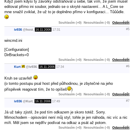
Když jsem kdysi ty závorky odstraňoval u sebe, tak vím, že jsem musel
editovat přímo ini soubor, jednalo se o skryté nastavení... A L_Core se
mne snažil zviklat, že už to je doplněno přímo v konfiguraci... Tůůůdle.
Souhlasím (+0)
Nesouhlasím (-0)
Odpovědět
#5
iv936
@
host
,
16.11.2006
17:31
wincmd.ini
[Configuration]
DirBrackets=0
Souhlasím (+0)
Nesouhlasím (-0)
Odpovědět
#6
Kurt
@
iv936
,
16.11.2006
17:34
Kruh se uzavřel!
(o tomto postupu psal host před půlhodinou, je zbytečné na jeho
příspěvek reagovat tím, že to opíšeš
)
Souhlasím (+0)
Nesouhlasím (-0)
Odpovědět
#7
iv936
@
Kurt
,
16.11.2006
17:49
Já už taky zjistil, že pod tím odkazem je skoro totéž. Sorry.
Mimochodem - opisování není můj styl, tohle je jen náhoda, nic víc a nic
míň. Měl jsem se nejdřív podívat na odkaz a psát až potom.
Souhlasím (+0)
Nesouhlasím (-0)
Odpovědět