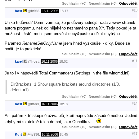
Souhlasím (+0)
Nesouhlasím (-0)
Odpovědět
#13
host
@
iv936
,
16.11.2006
18:17
Uniká ti důvod? Domnívám se, že je důvěryhodnější rada z www stránek
autora programu, než od nějakého neznámého pana XY. Tedy pokud je ta
možnost. Jistě, mohl jsem provést copy&paste a dělat chytrýho.
Parametr
RenameSelOnlyName
jsem hned vyzkoušel - díky. Bude se
hodit, je to praktické.
Souhlasím (+0)
Nesouhlasím (-0)
Odpovědět
#11
karel
@
host
,
16.11.2006
18:02
Je to i v nápovědě Total Commanderu (Settings in the file wincmd.ini)
DirBrackets=1 Show square brackets around directories (1/0,
default=1)
Souhlasím (+0)
Nesouhlasím (-0)
Odpovědět
#14
host
@
karel
,
16.11.2006
18:18
Asi patřím k té skupině uživatelů, kteří nápovědu zásadně nečtou. Jedině
kdyby mi skutekně teklo do bot, jako Ouholíkovi...
Souhlasím (+0)
Nesouhlasím (-0)
Odpovědět
#17
Kurt
@
iv936
,
16.11.2006
18:45