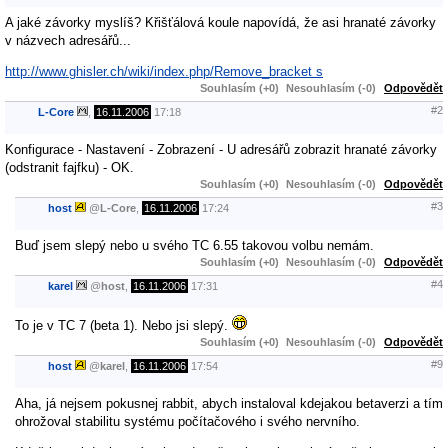
A jaké závorky myslíš? Křišťálová koule napovídá, že asi hranaté závorky
v názvech adresářů...
http://www.ghisler.ch/wiki/index.php/Remove_bracket s
Souhlasím (+0)
Nesouhlasím (-0)
Odpovědět
#2
L-Core
,
16.11.2006
17:18
Konfigurace - Nastavení - Zobrazení - U adresářů zobrazit hranaté závorky
(odstranit fajfku) - OK.
Souhlasím (+0)
Nesouhlasím (-0)
Odpovědět
#3
host
@
L-Core
,
16.11.2006
17:24
Buď jsem slepý nebo u svého TC 6.55 takovou volbu nemám.
Souhlasím (+0)
Nesouhlasím (-0)
Odpovědět
#4
karel
@
host
,
16.11.2006
17:31
To je v TC 7 (beta 1). Nebo jsi slepý.
Souhlasím (+0)
Nesouhlasím (-0)
Odpovědět
#9
host
@
karel
,
16.11.2006
17:54
Aha, já nejsem pokusnej rabbit, abych instaloval kdejakou betaverzi a tím
ohrožoval stabilitu systému počítačového i svého nervního.