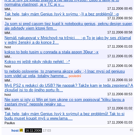
normalna vlastnost, aj v TC aj v…
17.11.2006 00:45
MM..
Tak hele, taky mám Genius (svý k svýmu ;-)) a bez problémů! :-p
17.11.2006 00:50
host
Ja som si pred casom tiez kupil k notebooku genius, peknu design super,
ale odvtedy viem ktorej firm…
17.11.2006 00:58
MM..
Nemáš nakupovat v Mnichově na tržnici.... :-p To je jako by ses zklamal
v jedný ženský a do konce ž…
17.11.2006 01:03
host
kokso to bolo tusim u conrada a stala aspon 30eur :-x
17.11.2006 01:05
MM..
Kokso mi ještě nikdy nikdo neřekl. :-*
17.11.2006 01:06
host
to nebolo oslovenie, to znamena akoze udiv ;-) Inac mysi od geniusu
som videl uz vela, totalny hamme…
poslední
17.11.2006 01:10
MM..
Myš PS2 s redukcí do USB? Ne naopak? Takže kam je teda zepojena? A
zkoušel jsi to do jiného portu (b…
17.11.2006 00:53
host
Nie som si isty ci Win pri tom ukone co som popisoval "kliku lavou a
zastani mysi" neposle nejaky sp…
17.11.2006 01:02
MM..
Tak hele, taky mám Genius (svý k svýmu) a bez problémů! Tak to si
budu muset koupit myš u www.lama.…
17.11.2006 01:03
Paullus
#1
host
,
16.11.2006
17:03