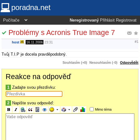
poradna.net
Neregistrovaný
Přihlásit
Registrovat
Problémy s Acronis True Image 7
#1
host
,
16.11.2006
23:31
Tvůj T.I.P je docela pravděpodobný.
Souhlasím (+0)
Nesouhlasím (-0)
Odpovědět
Reakce na odpověď
1
Zadajte svou přezdívku:
2
Napište svou odpověď:
Mimo téma