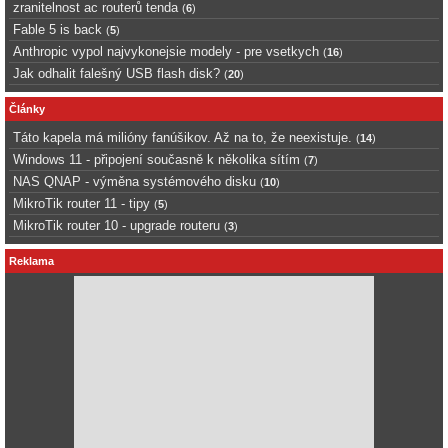
zranitelnost ac routerů tenda
(
6
)
Fable 5 is back
(
5
)
Anthropic vypol najvykonejsie modely - pre vsetkych
(
16
)
Jak odhalit falešný USB flash disk?
(
20
)
Články
Táto kapela má milióny fanúšikov. Až na to, že neexistuje.
(
14
)
Windows 11 - připojení současně k několika sítím
(
7
)
NAS QNAP - výměna systémového disku
(
10
)
MikroTik router 11 - tipy
(
5
)
MikroTik router 10 - upgrade routeru
(
3
)
Reklama