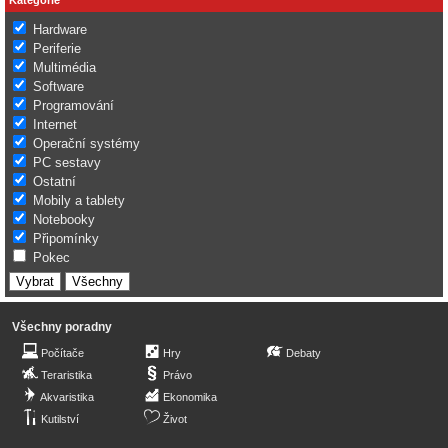
Hardware
Periferie
Multimédia
Software
Programování
Internet
Operační systémy
PC sestavy
Ostatní
Mobily a tablety
Notebooky
Připomínky
Pokec
Všechny poradny
Počítače
Hry
Debaty
Teraristika
Právo
Akvaristika
Ekonomika
Kutilství
Život