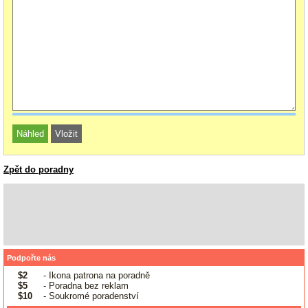
Zpět do poradny
Podpořte nás
$2
- Ikona patrona na poradně
$5
- Poradna bez reklam
$10
- Soukromé poradenství