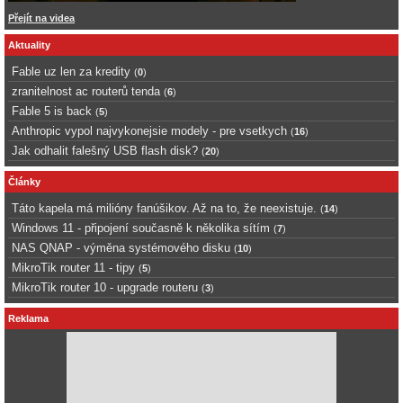
Přejít na videa
Aktuality
Fable uz len za kredity
(
0
)
zranitelnost ac routerů tenda
(
6
)
Fable 5 is back
(
5
)
Anthropic vypol najvykonejsie modely - pre vsetkych
(
16
)
Jak odhalit falešný USB flash disk?
(
20
)
Články
Táto kapela má milióny fanúšikov. Až na to, že neexistuje.
(
14
)
Windows 11 - připojení současně k několika sítím
(
7
)
NAS QNAP - výměna systémového disku
(
10
)
MikroTik router 11 - tipy
(
5
)
MikroTik router 10 - upgrade routeru
(
3
)
Reklama