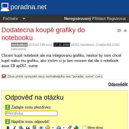
poradna.net
Neregistrovaný
Přihlásit
Registrovat
Dodatecna koupě grafiky do
notebooku
michalkos
[213.81.140.xxx],
17.11.2006
18:53
,
Hardware
, 2 odpovědi (1311
zobrazení)
Chcem kupit notebook ale ma integrovanu grafiku, neskor by som chcel
kupit niaku inu grafiku, ako zistim ci ju tam mozem dat ide o notebook
asus f3f ap057. surne
Zkus priste vymyslet neco normalnejsiho nez "poradte, surne"
(JaFi)
Odpovědět
Odpověď na otázku
1
Zadajte svou přezdívku:
2
Napište svou odpověď:
Mimo téma