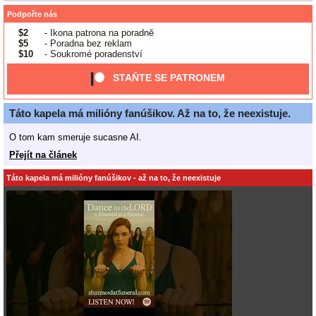
Podpořte nás
$2
- Ikona patrona na poradně
$5
- Poradna bez reklam
$10
- Soukromé poradenství
STAŇTE SE PATRONEM
Táto kapela má milióny fanúšikov. Až na to, že neexistuje.
O tom kam smeruje sucasne AI.
Přejít na článek
Táto kapela má milióny fanúšikov - až na to, že neexistuje