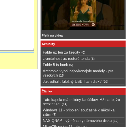
Přejít na videa
Aktuality
Fable uz len za kredity
(
0
)
zranitelnost ac routerů tenda
(
6
)
Fable 5 is back
(
5
)
Anthropic vypol najvykonejsie modely - pre
vsetkych
(
16
)
Jak odhalit falešný USB flash disk?
(
20
)
Články
Táto kapela má milióny fanúšikov. Až na to, že
neexistuje.
(
14
)
Windows 11 - připojení současně k několika
sítím
(
7
)
NAS QNAP - výměna systémového disku
(
10
)
MikroTik router 11 - tipy
(
5
)