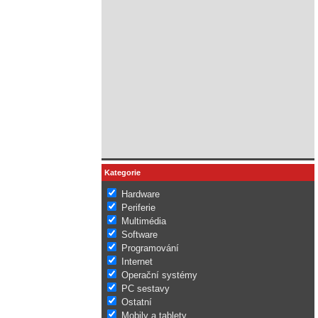
Kategorie
Hardware
Periferie
Multimédia
Software
Programování
Internet
Operační systémy
PC sestavy
Ostatní
Mobily a tablety