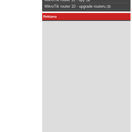
MikroTik router 10 - upgrade routeru
(
3
)
Reklama