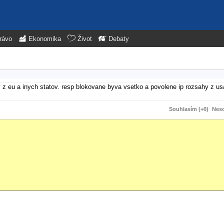
rávo
Ekonomika
Život
Debaty
 z eu a inych statov. resp blokovane byva vsetko a povolene ip rozsahy z usa 
Souhlasím (+0)
Neso