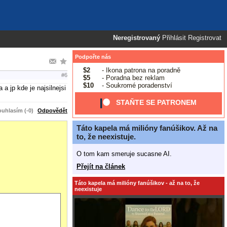
Neregistrovaný
Přihlásit
Registrovat
Podpořte nás
$2
- Ikona patrona na poradně
#6
$5
- Poradna bez reklam
$10
- Soukromé poradenství
a jp kde je najsilnejsi
STAŇTE SE PATRONEM
uhlasím (-0)
Odpovědět
Táto kapela má milióny fanúšikov. Až na
to, že neexistuje.
O tom kam smeruje sucasne AI.
Přejít na článek
Táto kapela má milióny fanúšikov - až na to, že
neexistuje