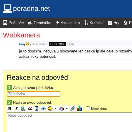
poradna.net
Počítače
Teraristika
Akvaristika
Kutilství
Hry
P
Webkamera
fleg
@
HamHam
,
19.11.2006
11:42
ja to doplnim. nebyvaju blokovane len ceske ip ale cele ip rozsahy
zakaznicky potencial.
Reakce na odpověď
1
Zadajte svou přezdívku:
2
Napište svou odpověď:
Mimo téma