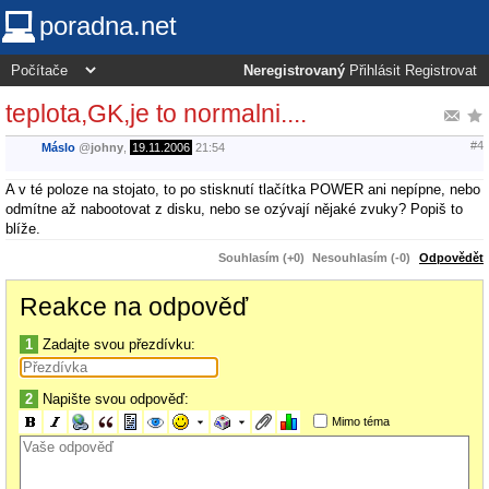
poradna.net
Neregistrovaný
Přihlásit
Registrovat
teplota,GK,je to normalni....
#4
Máslo
@
johny
,
19.11.2006
21:54
A v té poloze na stojato, to po stisknutí tlačítka POWER ani nepípne, nebo
odmítne až nabootovat z disku, nebo se ozývají nějaké zvuky? Popiš to
blíže.
Souhlasím (+0)
Nesouhlasím (-0)
Odpovědět
Reakce na odpověď
1
Zadajte svou přezdívku:
2
Napište svou odpověď:
Mimo téma