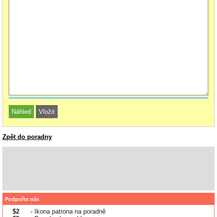
Zpět do poradny
Podpořte nás
$2
- Ikona patrona na poradně