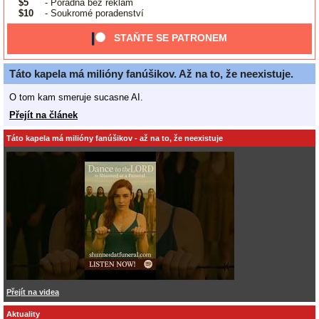
$5
- Poradna bez reklam
$10
- Soukromé poradenství
STAŇTE SE PATRONEM
Táto kapela má milióny fanúšikov. Až na to, že neexistuje.
O tom kam smeruje sucasne AI.
Přejít na článek
Táto kapela má milióny fanúšikov - až na to, že neexistuje
Přejít na videa
Aktuality