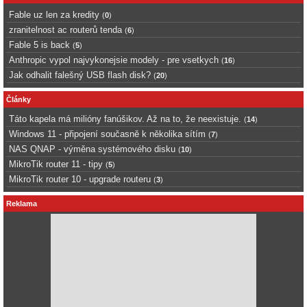
Fable uz len za kredity
(
0
)
zranitelnost ac routerů tenda
(
6
)
Fable 5 is back
(
5
)
Anthropic vypol najvykonejsie modely - pre vsetkych
(
16
)
Jak odhalit falešný USB flash disk?
(
20
)
Články
Táto kapela má milióny fanúšikov. Až na to, že neexistuje.
(
14
)
Windows 11 - připojení současně k několika sítím
(
7
)
NAS QNAP - výměna systémového disku
(
10
)
MikroTik router 11 - tipy
(
5
)
MikroTik router 10 - upgrade routeru
(
3
)
Reklama