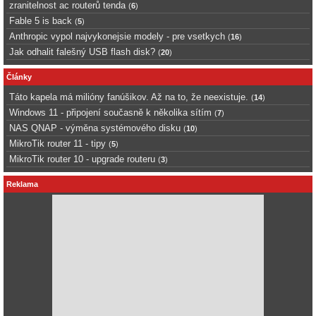
zranitelnost ac routerů tenda
(
6
)
Fable 5 is back
(
5
)
Anthropic vypol najvykonejsie modely - pre vsetkych
(
16
)
Jak odhalit falešný USB flash disk?
(
20
)
Články
Táto kapela má milióny fanúšikov. Až na to, že neexistuje.
(
14
)
Windows 11 - připojení současně k několika sítím
(
7
)
NAS QNAP - výměna systémového disku
(
10
)
MikroTik router 11 - tipy
(
5
)
MikroTik router 10 - upgrade routeru
(
3
)
Reklama