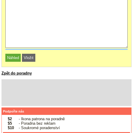
Zpět do poradny
Podpořte nás
$2
- Ikona patrona na poradně
$5
- Poradna bez reklam
$10
- Soukromé poradenství