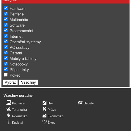
Hardware
Periferie
Multimédia
Software
Programování
Internet
Operační systémy
PC sestavy
Ostatní
Mobily a tablety
Notebooky
Připomínky
Pokec
Všechny poradny
Počítače
Hry
Debaty
Teraristika
Právo
Akvaristika
Ekonomika
Kutilství
Život