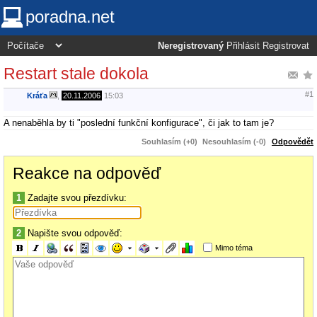
poradna.net
Neregistrovaný
Přihlásit
Registrovat
Restart stale dokola
#1
Kráťa
,
20.11.2006
15:03
A nenaběhla by ti "poslední funkční konfigurace", či jak to tam je?
Souhlasím (+0)
Nesouhlasím (-0)
Odpovědět
Reakce na odpověď
1
Zadajte svou přezdívku:
2
Napište svou odpověď:
Mimo téma