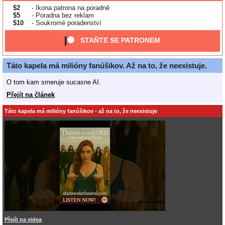
$2
- Ikona patrona na poradně
$5
- Poradna bez reklam
$10
- Soukromé poradenství
STAŇTE SE PATRONEM
Táto kapela má milióny fanúšikov. Až na to, že neexistuje.
O tom kam smeruje sucasne AI.
Přejít na článek
Táto kapela má milióny fanúšikov - až na to, že neexistuje
Přejít na videa