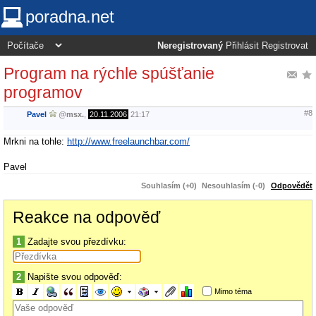
poradna.net
Neregistrovaný
Přihlásit
Registrovat
Program na rýchle spúšťanie
programov
#8
Pavel
@
msx.
,
20.11.2006
21:17
Mrkni na tohle:
http://www.freelaunchbar.com/
Pavel
Souhlasím (+0)
Nesouhlasím (-0)
Odpovědět
Reakce na odpověď
1
Zadajte svou přezdívku:
2
Napište svou odpověď:
Mimo téma