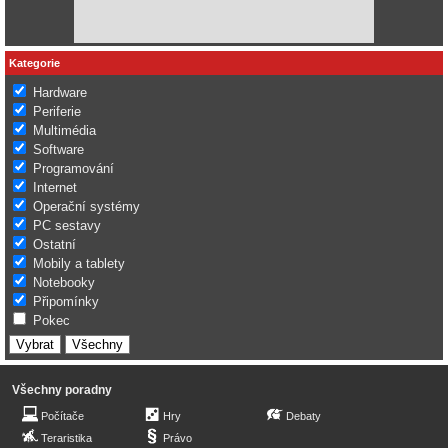
Kategorie
Hardware
Periferie
Multimédia
Software
Programování
Internet
Operační systémy
PC sestavy
Ostatní
Mobily a tablety
Notebooky
Připomínky
Pokec
Všechny poradny
Počítače
Hry
Debaty
Teraristika
Právo