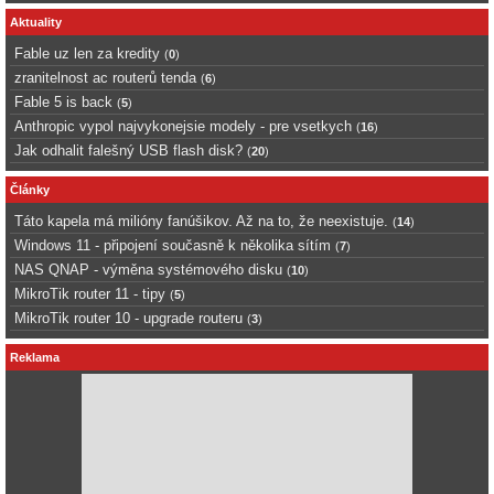
Aktuality
Fable uz len za kredity
(
0
)
zranitelnost ac routerů tenda
(
6
)
Fable 5 is back
(
5
)
Anthropic vypol najvykonejsie modely - pre vsetkych
(
16
)
Jak odhalit falešný USB flash disk?
(
20
)
Články
Táto kapela má milióny fanúšikov. Až na to, že neexistuje.
(
14
)
Windows 11 - připojení současně k několika sítím
(
7
)
NAS QNAP - výměna systémového disku
(
10
)
MikroTik router 11 - tipy
(
5
)
MikroTik router 10 - upgrade routeru
(
3
)
Reklama