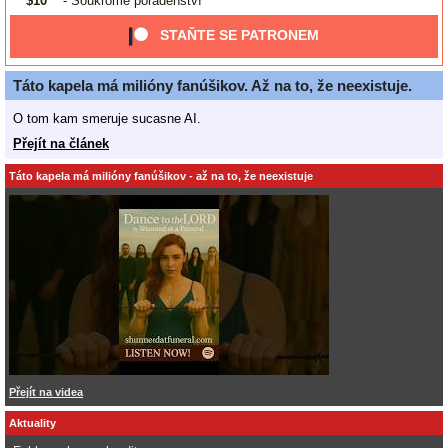
$10
- Soukromé poradenství
STAŇTE SE PATRONEM
Táto kapela má milióny fanúšikov. Až na to, že neexistuje.
O tom kam smeruje sucasne AI.
Přejít na článek
Táto kapela má milióny fanúšikov - až na to, že neexistuje
Přejít na videa
Aktuality