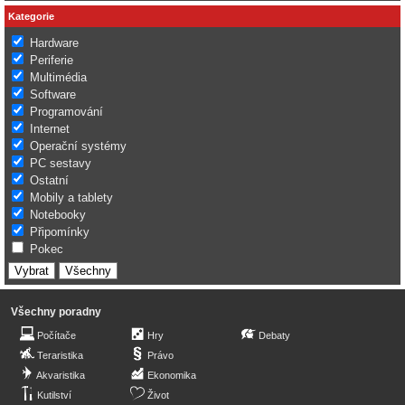
Kategorie
Hardware
Periferie
Multimédia
Software
Programování
Internet
Operační systémy
PC sestavy
Ostatní
Mobily a tablety
Notebooky
Připomínky
Pokec
Všechny poradny
Počítače
Hry
Debaty
Teraristika
Právo
Akvaristika
Ekonomika
Kutilství
Život