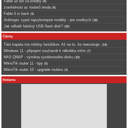
Fable uz len za kredity
(
0
)
zranitelnost ac routerů tenda
(
6
)
Fable 5 is back
(
5
)
Anthropic vypol najvykonejsie modely - pre vsetkych
(
16
)
Jak odhalit falešný USB flash disk?
(
20
)
Články
Táto kapela má milióny fanúšikov. Až na to, že neexistuje.
(
14
)
Windows 11 - připojení současně k několika sítím
(
7
)
NAS QNAP - výměna systémového disku
(
10
)
MikroTik router 11 - tipy
(
5
)
MikroTik router 10 - upgrade routeru
(
3
)
Reklama