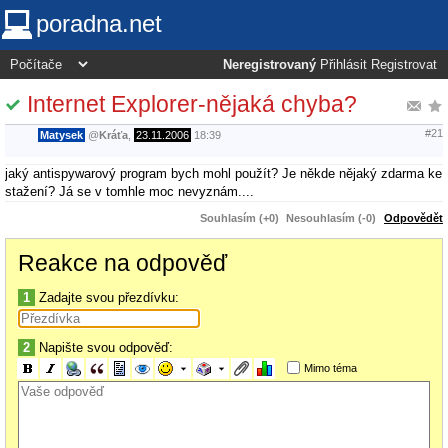
poradna.net
Neregistrovaný
Přihlásit
Registrovat
Internet Explorer-nějaká chyba?
#21
Matysek
@
Kráťa
,
23.11.2006
18:39
jaký antispywarový program bych mohl použít? Je někde nějaký zdarma ke
stažení? Já se v tomhle moc nevyznám....
Souhlasím (+0)
Nesouhlasím (-0)
Odpovědět
Reakce na odpověď
1
Zadajte svou přezdívku:
2
Napište svou odpověď:
Mimo téma